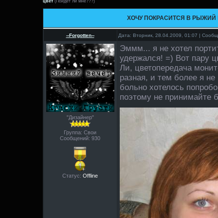
цвет
(Пойдет ли мне???)
ХОЧУ ПОКРАСИТСЯ В РЫЖИЙ
--Forgotten--
Дата: Вторник, 28.04.2009, 01:07 | Сооб
Эммм... я не хотел порти
удержался! =) Вот пару ц
Ли, цветопередача монит
разная, и тем более я не
больно хотелось попробо
поэтому не принимайте 
"Дизайнер"
Группа: Свои
Сообщений:
930
Статус:
Offline