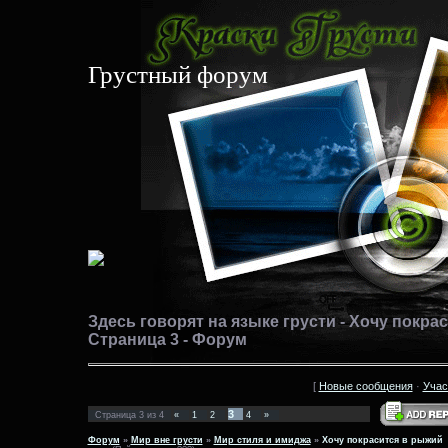
Грустный форум
Здесь говорят на языке грусти - Хочу покрас
Страница 3 - Форум
[
Новые сообщения
·
Учас
3
Страница
3
из
4
«
1
2
4
»
Форум
»
Мир вне грусти
»
Мир стиля и имиджа
»
Хочу покрасится в рыжий