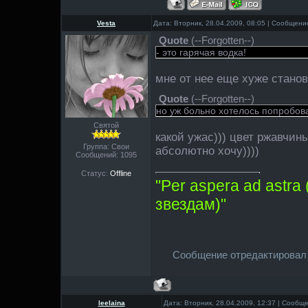
Vesta
Дата: Вторник, 28.04.2009, 08:05 | Сообщени
Quote
(
--Forgotten--
)
- это гарячая водка!
мне от нее еще хуже станов
Quote
(
--Forgotten--
)
но уж больно хотелось попробова
Святой
какой ужас))) цвет ржавчины
Группа: Свои
абсолютно хочу))))
Сообщений:
1095
Статус:
Offline
"Per aspera ad astra
звездам)"
Сообщение отредактирова
leelaina
Дата: Вторник, 28.04.2009, 12:37 | Сообщ