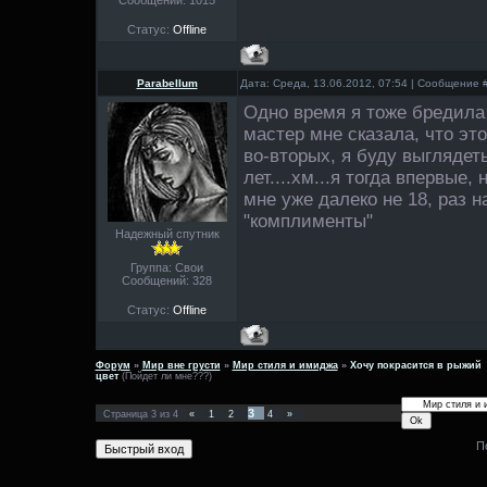
Статус:
Offline
Parabellum
Дата: Среда, 13.06.2012, 07:54 | Сообщение 
Одно время я тоже бредила
мастер мне сказала, что это
во-вторых, я буду выглядет
лет....хм...я тогда впервые,
мне уже далеко не 18, раз н
"комплименты"
Надежный спутник
Группа: Свои
Сообщений:
328
Статус:
Offline
Форум
»
Мир вне грусти
»
Мир стиля и имиджа
»
Хочу покрасится в рыжий
цвет
(Пойдет ли мне???)
3
Страница
3
из
4
«
1
2
4
»
П