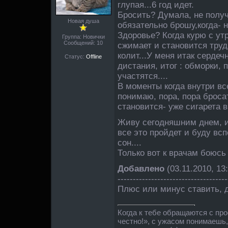
глупая...6 год идет.
Бросить? Думала, не получ
Новая душа
обязательно брошу,когда- н
Здоровье? Когда курю с утр
Группа: Новички
Сообщений:
10
сжимает и становится тру
колит...У меня итак сердеч
Статус:
Offline
дистания, итог : обморки, 
участятся....
В моменты когда внутри вс
понимаю, пора, пора бросат
становится- уже сигарета в 
Живу сегодняшним днем, 
все это пройдет и буду вс
сон....
Только вот к врачам боюсь
Добавлено
(03.11.2010, 13
------------------------------------
Плюс или минус ставить, д
Когда к тебе обращаются с пр
честно!», с ужасом понимаешь,