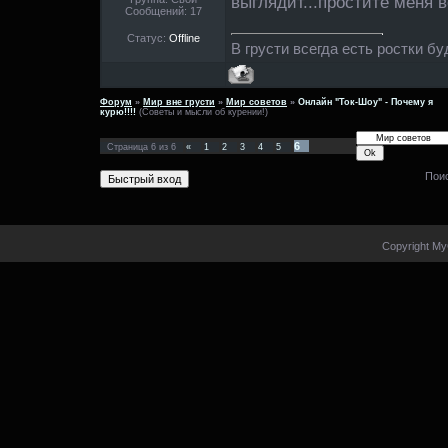
выглядит...простите меня в
Сообщений:
17
Статус:
Offline
В грусти всегда есть ростки бу
Форум
»
Мир вне грусти
»
Мир советов
»
Онлайн "Ток-Шоу" - Почему я
курю!!!!
(Советы и мысли об курении!)
6
Страница
6
из
6
«
1
2
3
4
5
Пои
Copyright My