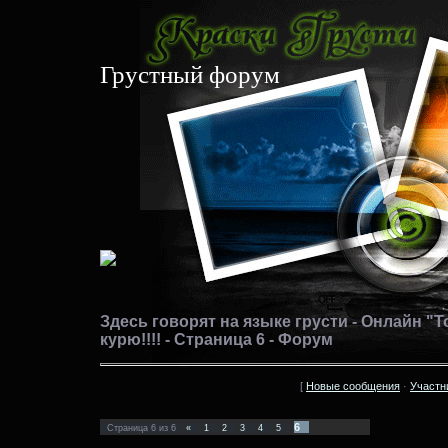
Грустный форум
Здесь говорят на языке грусти - Онлайн "Т
курю!!!! - Страница 6 - Форум
[
Новые сообщения
·
Участн
6
Страница
6
из
6
«
1
2
3
4
5