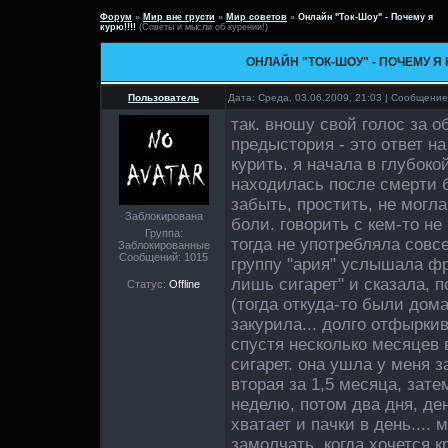
Форум
»
Мир вне грусти
»
Мир советов
»
Онлайн "Ток-Шоу" - Почему я
курю!!!!
(Советы и мысли об курении!)
ОНЛАЙН "ТОК-ШОУ" - ПОЧЕМУ Я К
Пользователь
Дата: Среда, 03.06.2009, 21:03 | Сообщени
так. вношу свой голос за 
предыстория - это ответ на 
курить. я начала в глубоко
находилась после смерти б
забыть, простить, не могла
Заблокирована
боли. говорить с кем-то не
Группа:
тогда не употребляла совс
Заблокированные
Сообщений:
1015
группу "ария" услышала фр
лишь сигарет" и сказала, п
Статус:
Offline
(тогда откуда-то были дома
закурила... долго отфырки
спустя несколько месяцев 
сигарет. она ушла у меня з
вторая за 1,5 месяца, зате
неделю, потом два дня, ден
хватает и пачки в день....
замолчать, когда хочется кр