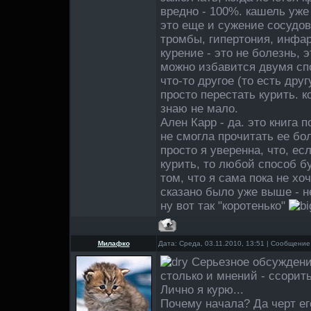
вредно - 100%. кашель уже 
это еще и сужение сосудов,
тромбы, гипертония, инфаркт
курение - это не болезнь, 
можно избавится двумя сп
что-то другое (то есть дру
просто перестать курить. 
знаю не мало.
Ален Карр - да. это книга п
не смогла прочитать ее бо
просто я уверенна, что, е
курить, то любой способ б
том, что я сама пока не хоч
сказано было уже выше - не
ну вот так "коротенько"
Милафко
Дата: Среда, 03.11.2010, 13:51 | Сообщени
Серьезное обсуждени
столько и мнений - ссорить
Лично я курю...
Почему начала? Да черт ег