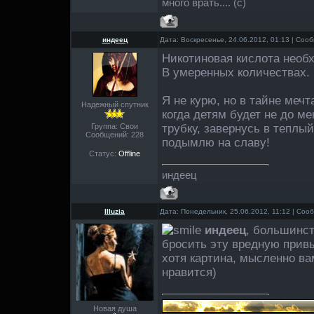
много врать.... (с)
индеец
Дата: Воскресенье, 24.06.2012, 01:13 | Со
Никотиновая кислота необ
В умеренных количествах.
Я не курю, но в тайне мечт
Надежный спутник
когда детям будет не до ме
Группа: Свои
трубку, завернусь в теплы
Сообщений:
228
подымлю на славу!
Статус:
Offline
индеец
Illuzia
Дата: Понедельник, 25.06.2012, 11:12 | Со
индеец
, большинс
бросить эту вредную привы
хотя картина, мысленно ва
нравится)
Новая душа