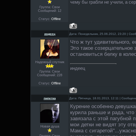
чему бы грабли не учили, а сер
Группа: Свои
Сообщений:
12
Статус:
Offline
индеец
Дата: Понедельник, 25.06.2012, 23:20 | Со
Что ж тут удивительного, е
Это такое созерцательное 
остановиться белку в коле
Надежный спутник
индеец
Группа: Свои
Сообщений:
228
Статус:
Offline
пипетка
Дата: Пятница, 18.01.2013, 12:11 | Сообще
Курение особенно девушкам
курила раньше и рада, что 
завязала с этой пагубной п
мои детки не видят эту от
Новая душа
Мама с сигаретой"...ужасно
Группа: Свои