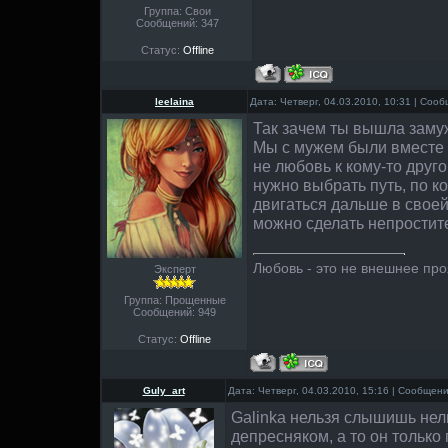
Группа: Свои
Сообщений:
347
Статус:
Offline
leelaina
Дата: Четверг, 04.03.2010, 10:31 | Соо
Так зачем ты вышла заму
Мы с мужем были вместе 8
не любовь к кому-то друго
нужно выбрать путь, по к
двигаться дальше в своей
можно сделать непростит
Любовь - это не внешнее проя
Эксперт
Группа: Прощенные
Сообщений:
949
Статус:
Offline
Guly_art
Дата: Четверг, 04.03.2010, 15:16 | Сообщен
Galinka нельзя слышишь нел
депресняком, а то он только 