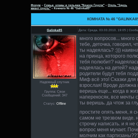
Форум
»
Семьи, кланы и гильдии "Красок Грусти"
»
Отель "Здесь
живет грусть"
»
Комната № 46 "Galinka85"
КОМНАТА № 46 "GALINKA8
Galinka85
Дата: Среда, 03.03.2010, 19:05 | Соо
много вопросов... много о
тебе, деточка, говорил, ч
ты надеялась? :))) наивн
на принца, которого пол
тебя полюбит? надеялас
надеялась на детей? наде
родители будут тебя под
Миф всё это! Сказки для 
Надежный спутник
взрослая! Вроде должна 
веришь еще... когда в жи
Группа: Свои
Сообщений:
347
наперекосяк, все мечты с
ты веришь. да чтож за г
Статус:
Offline
простите опять меня, я 
самом не трезвом виде. н
строчку написать. и я не 
вопрос меня мучает. Поче
молчим как партизаны??