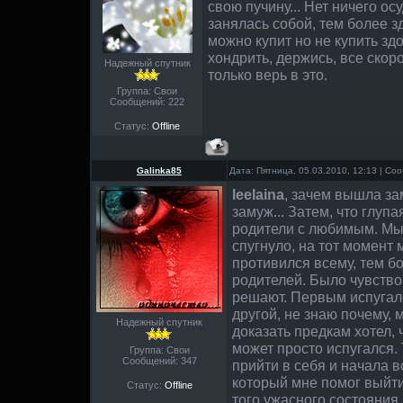
свою пучину... Нет ничего ос
занялась собой, тем более з
можно купит но не купить зд
хондрить, держись, все скоро
Надежный спутник
только верь в это.
Группа: Свои
Сообщений:
222
Статус:
Offline
Galinka85
Дата: Пятница, 05.03.2010, 12:13 | С
leelaina
, зачем вышла з
замуж... Затем, что глуп
родители с любимым. Мы
спугнуло, на тот момент
противился всему, тем б
родителей. Было чувство,
решают. Первым испугалс
другой, не знаю почему, 
Надежный спутник
доказать предкам хотел, ч
может просто испугался. 
Группа: Свои
Сообщений:
347
прийти в себя и начала в
который мне помог выйти
Статус:
Offline
того ужасного состояния.