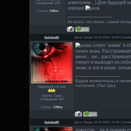
алкоголем... ) Для будущей 
Сообщений:
239
хорошо
Статус:
Offline
Из всего, что вечно, самый котор
Galinka85
Дата: Среда, 03.03.2010, 22:34 | Соо
слово "мама" я об
точно знаю. Расстраивает
меня... хм... расстраивает
гневит и выводит из себя.
знаю, в это я верю. тольк
Будьте внимательны к свои
поступков. (Лао Цзы)
Надежный спутник
Группа: Свои
Сообщений:
347
Статус:
Offline
Galinka85
Дата: Среда, 03.03.2010, 22:36 | Соо
алкоголь... да я пьянею 