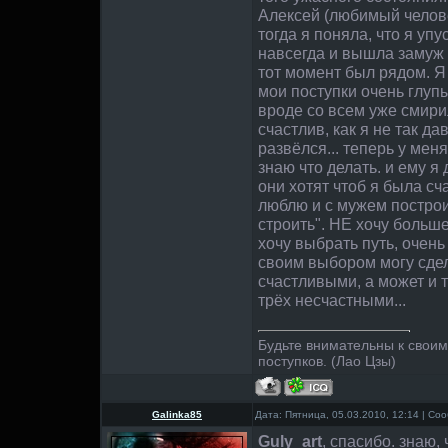
Алексей (любимый челове
тогда я поняла, что я упу
навсегда и вышла замуж 
тот момент был рядом. Я 
мои поступки очень глуп
вроде со всем уже смирил
счастлив, как я не так да
развёлся... теперь у меня
знаю что делать. и ему я 
они хотят чтоб я была сч
люблю и с мужем построи
строить". НЕ хочу больш
хочу выбрать путь, очень 
своим выбором могу сде
счастливыми, а может и т
трёх несчастными...
Будьте внимательны к свои
поступков. (Лао Цзы)
Galinka85
Дата: Пятница, 05.03.2010, 12:14 | С
Guly_art
, спасибо. знаю,