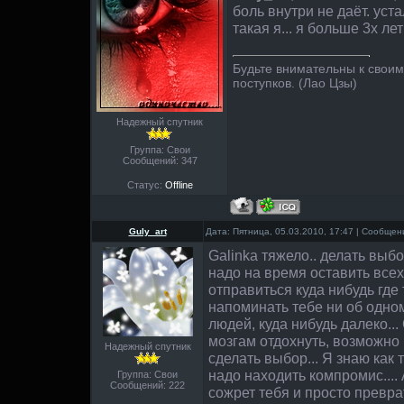
боль внутри не даёт. уста
такая я... я больше 3х лет
Будьте внимательны к свои
поступков. (Лао Цзы)
Надежный спутник
Группа: Свои
Сообщений:
347
Статус:
Offline
Guly_art
Дата: Пятница, 05.03.2010, 17:47 | Сообще
Galinka тяжело.. делать выб
надо на время оставить всех
отправиться куда нибудь где
напоминать тебе ни об одном
людей, куда нибудь далеко...
мозгам отдохнуть, возможно
Надежный спутник
сделать выбор... Я знаю как 
надо находить компромис.... 
Группа: Свои
Сообщений:
222
сожрет тебя и просто преврат