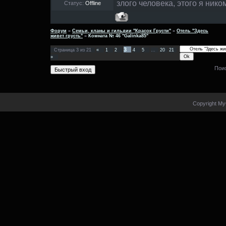
злого человека, этого я ником
Статус:
Offline
Форум
»
Семьи, кланы и гильдии "Красок Грусти"
»
Отель "Здесь
живет грусть"
»
Комната № 46 "Galinka85"
3
Страница
3
из
21
«
1
2
4
5
…
20
21
»
Пои
Copyright My