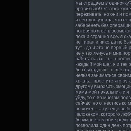
мы страдаем в одиночку?
правильно! От этого хуже
переживать, но они и пом
я сегодня узнала, что ест
заберенеть без операции..
потеряно и есть возможно
пока и страшно всё. я ска
не тиран и никогда не бы
тут... да и это не первый р
не у тех лечусь и мне пор
работать. ах...ть... прости
каждый мой шаг, я и так 
без выходных... я всё отд
нельзя заниматься своим
хр...нь... простите что руг
другому выразить эмоциии
мама мой начальник, и я 
уйду, то я во многом под
сейчас. но отнестись ко 
не хочет.... а тут еще вы
человеком, которого любл
безумное желание родить,
позволила один день потр
врачу и отдохнуть... и ка