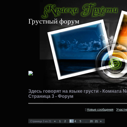
Грустный форум
Здесь говорят на языке грусти - Комната № 
Страница 3 - Форум
[
Новые сообщения
·
Участн
3
Страница
3
из
21
«
1
2
4
5
…
20
21
»