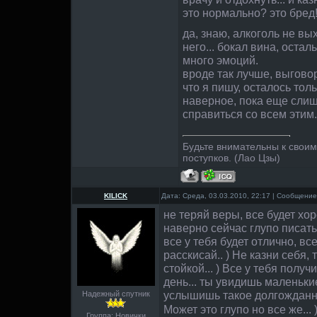
это нормально? это бред
да, знаю, алкоголь не вых
него... бокал вина, оста
много эмоций.
вроде так лучше, выговор
что я пишу, осталось толь
наверное, пока еще слиш
справиться со всем этим.
Будьте внимательны к свои
поступков. (Лао Цзы)
KILICK
Дата: Среда, 03.03.2010, 22:17 | Сообщени
не теряй веры, все будет хо
наверно сейчас глупо писать 
все у тебя будет отлично, вс
расскисай.. ) Не казни себя,
стойкой... ) Все у тебя полу
день... ты увидишь маленьки
услышишь такое долгожданн
Надежный спутник
Может это глупо но все же...
Группа: Новички