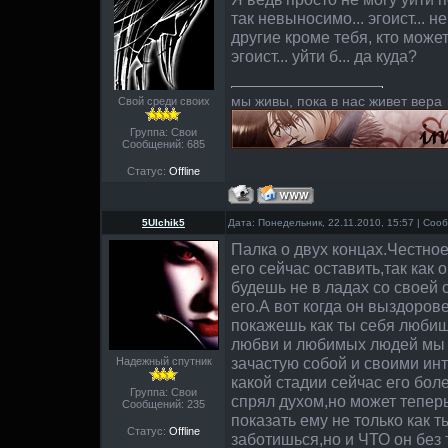
так невыносимо... эгоист... н
другие кроме тебя, кто может
эгоист... уйти б... да куда?
мы живы, пока в нас живет вера
Свой среди своих
Группа: Свои
Сообщений:
685
Статус:
Offline
5Ulchik5
Дата: Понедельник, 22.11.2010, 15:57 | Со
Палка о двух концах.Честно
его сейчас оставить,так как 
будешь не в ладах со своей
его.А вот когда он выздорове
покажешь как ты себя любиш
любви и любимых людей мы 
зачастую собой и своими ин
Надежный спутник
какой стадии сейчас его боле
Группа: Свои
спрял духом,но может тепер
Сообщений:
235
показать ему не только как 
Статус:
Offline
заботишься,но и ЧТО он без 