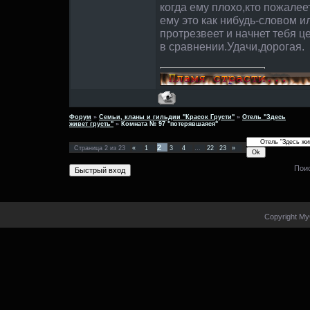
когда ему плохо,кто пожале
ему это как нибудь-словом и
протрезвеет и начнет тебя ц
в сравнении.Удачи,дорогая.
Форум
»
Семьи, кланы и гильдии "Красок Грусти"
»
Отель "Здесь
живет грусть"
»
Комната № 97 "потерявшаяся"
2
Страница
2
из
23
«
1
3
4
…
22
23
»
Пои
Copyright My