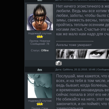
Нет ничего эгоистичного в ж
любили. Ведь мы все хотим 
любви, заботы, чтобы было с
зимы, свежесть весны, тепло 
пройтись теплым осенним д
ногами листья. Счастье-это 
как же мало нам надо для сч
Надежный спутник
Группа: Новички
Сообщений:
78
Ангелы тоже умирают
Статус:
Offline
Any
Дата: Суббота, 20.11.2010, 10:46 | Сообще
Послушай, мне кажется, что 
всех, и на тебя в том числе, 
ведь бывает, когда болеешь
и временами ненавидишь вес
сейчас попала в этот его не
Не обижайся на него, этот п
Надежный спутник
закончится, и он поймёт, что
замечательная.
Группа: Свои