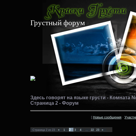
Грустный форум
Здесь говорят на языке грусти - Комната №
Страница 2 - Форум
[
Новые сообщения
·
Участн
2
Страница
2
из
23
«
1
3
4
…
22
23
»