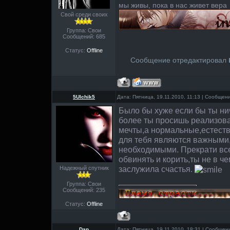
мы живы, пока в нас живет вера
Свой среди своих
Группа: Свои
Сообщений:
685
Статус:
Offline
Сообщение отредактировал
5Ulchik5
Дата: Пятница, 19.11.2010, 11:13 | Сообщен
Было бы хуже если бы ты ни
более ты просишь реализова
мечты,а нормальные,естест
для тебя являются важными
необходимыми. Прекрати все
обвинять и корить,ты не в ч
заслужила счастья.
Надежный спутник
Группа: Свои
Сообщений:
235
Статус:
Offline
Dan
Дата: Пятница, 19.11.2010, 18:31 | Сообще