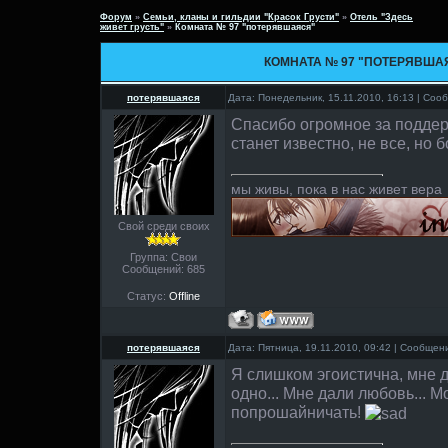
Форум
»
Семьи, кланы и гильдии "Красок Грусти"
»
Отель "Здесь
живет грусть"
»
Комната № 97 "потерявшаяся"
КОМНАТА № 97 "ПОТЕРЯВША
потерявшаяся
Дата: Понедельник, 15.11.2010, 16:13 | Со
Спасибо огромное за поддер
станет известно, не все, но 
мы живы, пока в нас живет вера
Свой среди своих
Группа: Свои
Сообщений:
685
Статус:
Offline
потерявшаяся
Дата: Пятница, 19.11.2010, 09:42 | Сообще
Я слишком эгоистична, мне д
одно... Мне дали любовь... М
попрошайничать!