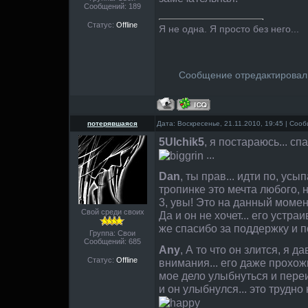
Сообщений:
189
Статус:
Offline
Я не одна. Я просто без него...
Сообщение отредактирова
потерявшаяся
Дата: Воскресенье, 21.11.2010, 19:45 | Со
5Ulchik5
, я постараюсь... с
...
Dan
, ты прав... идти по, ус
тропинке это мечта любого, н
3, увы! Это на данный момен
Свой среди своих
Да и он не хочет... его устраи
же спасибо за поддержку и
Группа: Свои
Сообщений:
685
Any
, А то что он злится, я 
Статус:
Offline
внимания... его даже прохож
мое дело улыбнуться и переи
и он улыбнулся... это трудно