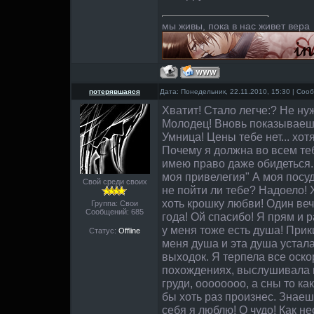
мы живы, пока в нас живет вера
потерявшаяся
Дата: Понедельник, 22.11.2010, 15:30 | Со
Хватит! Стало легче:? Не н
Молодец! Вновь показываешь
Умница! Цены тебе нет... хот
Почему я должна во всем теб
имею право даже обидеться. 
моя привелегия" А моя посуда
Свой среди своих
не пойти ли тебе? Надоело! 
хоть крошку любви! Один веч
Группа: Свои
Сообщений:
685
года! Ой спасибо! Я прям и 
у меня тоже есть душа! Прик
Статус:
Offline
меня душа и эта душа устала
выходок. Я терпела все оско
похождениях, выслушивала 
груди, оооооооо, а сны то ка
бы хоть раз произнес. Знаешь
себя я люблю! О чудо! Как н