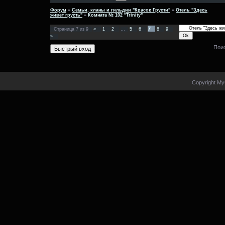
Форум
»
Семьи, кланы и гильдии "Красок Грусти"
»
Отель "Здесь
живет грусть"
»
Комната № 102 "Trinity"
7
Страница
7
из
9
«
1
2
…
5
6
8
9
»
Пои
Copyright My