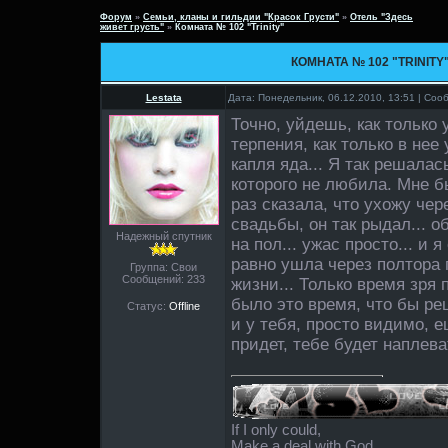
Форум
»
Семьи, кланы и гильдии "Красок Грусти"
»
Отель "Здесь
живет грусть"
»
Комната № 102 "Trinity"
КОМНАТА № 102 "TRINITY
Lestata
Дата: Понедельник, 06.12.2010, 13:51 | Со
Точно, уйдешь, как только
терпения, как только в нее
капля яда... Я так решалас
которого не любила. Мне б
раз сказала, что ухожу чер
свадьбы, он так рыдал... 
Надежный спутник
на пол... ужас просто... и 
равно ушла через полтора 
Группа: Свои
Сообщений:
233
жизни... Только время зря 
было это время, что бы реш
Статус:
Offline
и у тебя, просто видимо, е
придет, тебе будет наплева
If I only could,
Make a deal with God,