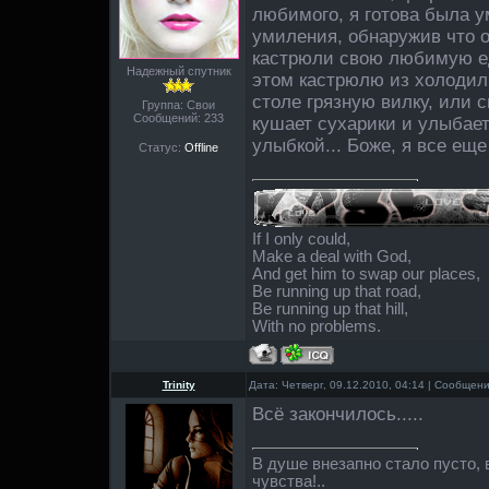
любимого, я готова была у
умиления, обнаружив что о
кастрюли свою любимую ед
Надежный спутник
этом кастрюлю из холодил
столе грязную вилку, или с
Группа: Свои
Сообщений:
233
кушает сухарики и улыбает
улыбкой... Боже, я все еще
Статус:
Offline
If I only could,
Make a deal with God,
And get him to swap our places,
Be running up that road,
Be running up that hill,
With no problems.
Trinity
Дата: Четверг, 09.12.2010, 04:14 | Сообщен
Всё закончилось.....
В душе внезапно стало пусто, в
чувства!..