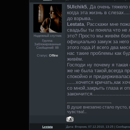
5Ulchik5
, Да очень тяжело 
когда эта жизнь в слезах..
до взрыва..
Lestata
, Расскажи мне пож
свадьбы ты поняла что не 
это? Просто мы живём бол
Надежный спутник
Группа:
официально замуж за него
Заблокированные
этого года.И всего два мес
Сообщений:
88
нас такие проблемы как буд
Статус:
Offline
живём.
Господи ну почему я такая
же не была такой,всегда 
спокойно и придерживалась
......хочется кричать,как х
со мной,закрыть глаза и от
закончится.............................
В душе внезапно стало пусто, в
чувства!..
Lestata
Дата: Вторник, 07.12.2010, 13:25 | Сообще