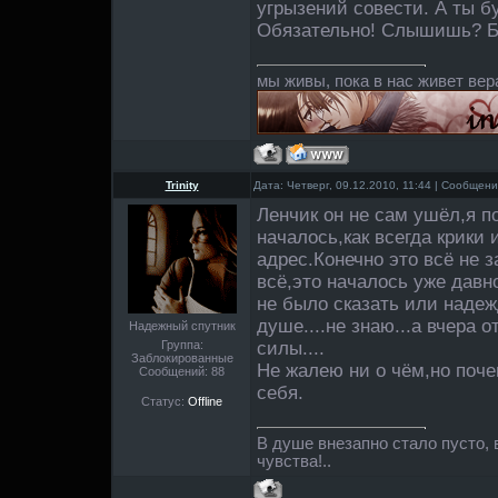
угрызений совести. А ты б
Обязательно! Слышишь? Б
мы живы, пока в нас живет вер
Trinity
Дата: Четверг, 09.12.2010, 11:44 | Сообщен
Ленчик он не сам ушёл,я по
началось,как всегда крики
адрес.Конечно это всё не 
всё,это началось уже давн
не было сказать или надеж
душе....не знаю...а вчера о
Надежный спутник
Группа:
силы....
Заблокированные
Не жалею ни о чём,но поче
Сообщений:
88
себя.
Статус:
Offline
В душе внезапно стало пусто, в
чувства!..