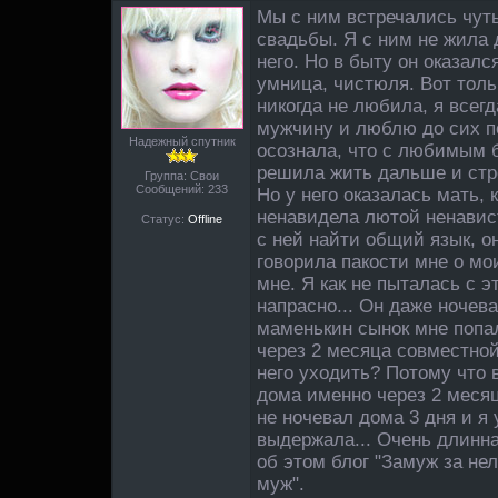
Мы с ним встречались чуть
свадьбы. Я с ним не жила 
него. Но в быту он оказал
умница, чистюля. Вот тольк
никогда не любила, я всег
мужчину и люблю до сих по
Надежный спутник
осознала, что с любимым б
решила жить дальше и стр
Группа: Свои
Сообщений:
233
Но у него оказалась мать, 
ненавидела лютой ненавист
Статус:
Offline
с ней найти общий язык, о
говорила пакости мне о мо
мне. Я как не пыталась с э
напрасно... Он даже ночева
маменькин сынок мне попал
через 2 месяца совместной
него уходить? Потому что 
дома именно через 2 месяц
не ночевал дома 3 дня и я 
выдержала... Очень длинна
об этом блог "Замуж за н
муж".