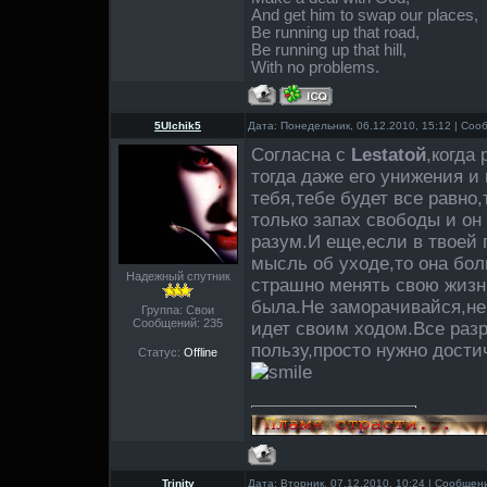
And get him to swap our places,
Be running up that road,
Be running up that hill,
With no problems.
5Ulchik5
Дата: Понедельник, 06.12.2010, 15:12 | Со
Согласна с
Lestatой
,когда
тогда даже его унижения и
тебя,тебе будет все равн
только запах свободы и он
разум.И еще,если в твоей 
мысль об уходе,то она бол
Надежный спутник
страшно менять свою жизнь
была.Не заморачивайся,не 
Группа: Свои
Сообщений:
235
идет своим ходом.Все раз
пользу,просто нужно дости
Статус:
Offline
Trinity
Дата: Вторник, 07.12.2010, 10:24 | Сообще