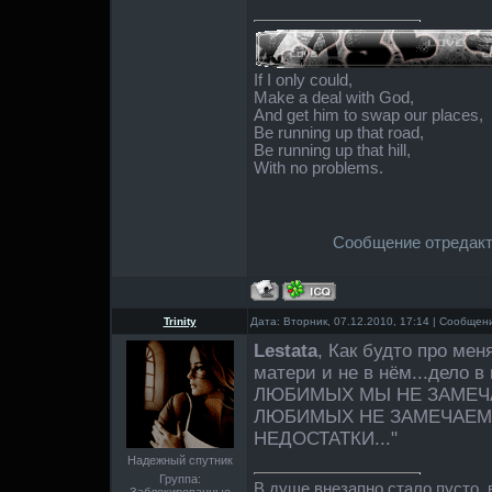
If I only could,
Make a deal with God,
And get him to swap our places,
Be running up that road,
Be running up that hill,
With no problems.
Сообщение отредак
Trinity
Дата: Вторник, 07.12.2010, 17:14 | Сообще
Lestata
, Как будто про мен
матери и не в нём...дело в
ЛЮБИМЫХ МЫ НЕ ЗАМЕЧ
ЛЮБИМЫХ НЕ ЗАМЕЧАЕМ
НЕДОСТАТКИ..."
Надежный спутник
Группа:
В душе внезапно стало пусто, в
Заблокированные