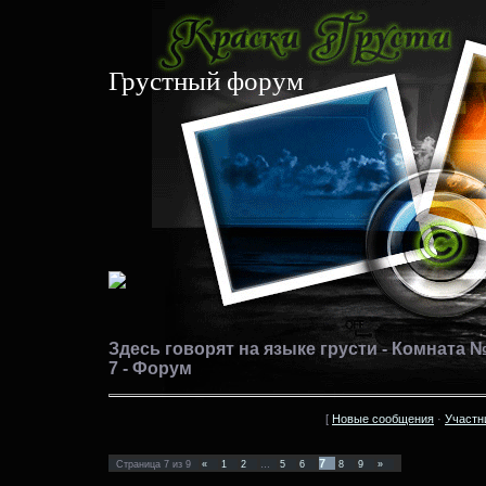
Грустный форум
Здесь говорят на языке грусти - Комната № 
7 - Форум
[
Новые сообщения
·
Участн
7
Страница
7
из
9
«
1
2
…
5
6
8
9
»