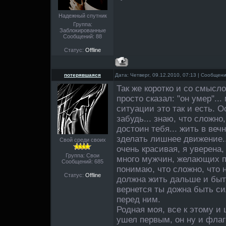
Надежный спутник
Группа:
Заблокированные
Сообщений:
88
Статус:
Offline
потерявшаяся
Дата: Четверг, 09.12.2010, 07:13 | Сообщен
Так же коротко и со смысло
просто сказал: "он умер"...
ситуации это так и есть. 
забудь... знаю, что сложно,
достоин тебя... жить в веч
зделать лишнее движение..
Свой среди своих
очень красивая, я уверена,
Группа: Свои
много мужчин, желающих п
Сообщений:
685
понимаю, что сложно, что н
Статус:
Offline
должна жить дальше и быть
вернется ты дожна быть си
перед ним.
Родная моя, все к этому и 
ушел первым, он ну и флаг