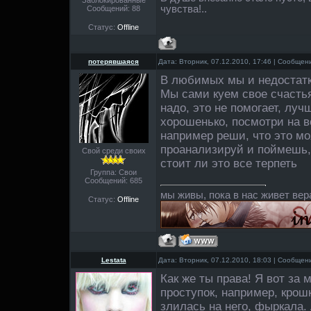
чувства!..
Сообщений:
88
Статус:
Offline
потерявшаяся
Дата: Вторник, 07.12.2010, 17:46 | Сообще
В любимых мы и недостатк
Мы сами куем свое счастья
надо, это не помогает, луч
хорошенько, посмотри на в
например реши, что это мо
проанализируй и поймешь,
Свой среди своих
стоит ли это все терпеть
Группа: Свои
Сообщений:
685
мы живы, пока в нас живет вер
Статус:
Offline
Lestata
Дата: Вторник, 07.12.2010, 18:03 | Сообще
Как же ты права! Я вот за
проступок, например, крош
злилась на него, фыркала. 