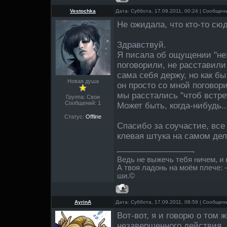
Vestochka
Дата: Суббота, 17.09.2011, 00:24 | Сообще
Не ожидала, что кто-то сюд
Здравствуй.
Я писала об ощущении "не
поговорили, не расставили 
сама себя держу, но как бы
Новая душа
он просто со мной поговори
мы расстались "чтоб встре
Группа: Свои
Сообщений:
1
Может быть, когда-нибудь..
Статус:
Offline
Спасибо за соучастие, все
клевая штука на самом де
Ведь не выжечь тебя ничем, и
А твоя ладонь на моём плече: 
ши.©
AyrinA
Дата: Суббота, 17.09.2011, 08:59 | Сообще
Вот-вот, я и говорю о том 
незавершенного действия...