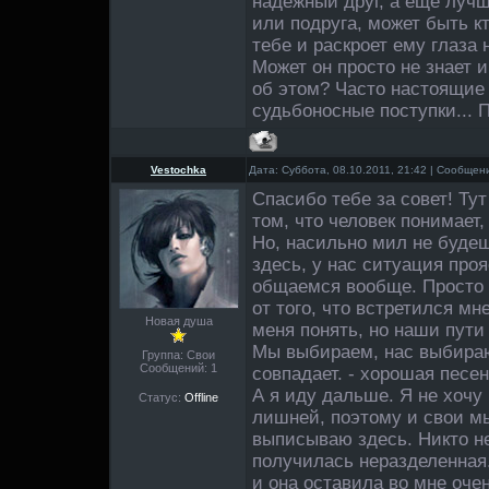
надежный друг, а еще луч
или подруга, может быть к
тебе и раскроет ему глаза н
Может он просто не знает 
об этом? Часто настоящие
судьбоносные поступки... 
Vestochka
Дата: Суббота, 08.10.2011, 21:42 | Сообще
Спасибо тебе за совет! Ту
том, что человек понимает,
Но, насильно мил не будешь
здесь, у нас ситуация про
общаемся вообще. Просто 
от того, что встретился мн
Новая душа
меня понять, но наши пути
Мы выбираем, нас выбирают
Группа: Свои
Сообщений:
1
совпадает. - хорошая песен
А я иду дальше. Я не хочу
Статус:
Offline
лишней, поэтому и свои мы
выписываю здесь. Никто не
получилась неразделенная.
и она оставила во мне оче