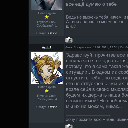
всё ещё думаю о тебе
Новая душа
Ведь не выжечь тебя ничем, и
А твоя ладонь на моём плече: 
Группа: Свои
Сообщений:
1
ши.©
Статус:
Offline
AyrinA
Дата: Воскресенье, 11.09.2011, 13:54 | Соо
Здравствуй, прочитав все 
поняла что я не одна такая
потому что я сама такая же
ситуации...В одном из со
отпустить тебя...но ведь он
его не отпускаешь "мы их 
Новая душа
возле себя в своих мыслях
будем их держать наша бол
Группа: Свои
Сообщений:
4
невыносимой! Но проблема
мы их не можем, никак...
Статус:
Offline
хочу прожить всю жизнь, именно