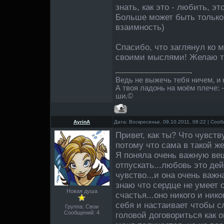
знать, как это - любить, э
Больше может быть только,
взаимность)
Спасибо, что заглянул ко 
своими мыслями! Желаю те
Ведь не выжечь тебя ничем, и
А твоя ладонь на моём плече: 
ши.©
AyrinA
Дата: Воскресенье, 09.10.2011, 08:22 | Со
Привет, как ты? Что чувс
потому что сама в такой же
Я поняла очень важную ве
отпускать...любовь это де
чувство...и она очень важн
знаю что сердце не умеет 
Новая душа
счастья...оно никого и ник
себя и настаивает чтобы сл
Группа: Свои
Сообщений:
4
головой договориться как о