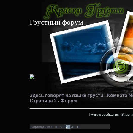
Грустный форум
Здесь говорят на языке грусти - Комната №
Страница 2 - Форум
[
Новые сообщения
·
Участн
2
Страница
2
из
3
«
1
3
»