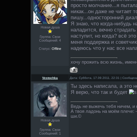
просто молчание...я пытала
никак...он даже не читает т
пишу...односторонний диало
Я знаю, что когда-нибудь 
Новая душа
наладится, вечно страдать
наступит, но когда? всё эт
Группа: Свои
Сообщений:
4
меня поддержка и советчик 
надеюсь что у нас все нал
Статус:
Offline
хочу прожить всю жизнь, именно
Vestochka
Дата: Суббота, 17.09.2011, 22:31 | Сообще
Ты здесь написала, а это 
Я верю, что так и будет
Ведь не выжечь тебя ничем, и
А твоя ладонь на моём плече: 
ши.©
Новая душа
Группа: Свои
Сообщений:
1