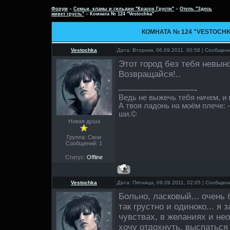
Форум
»
Семьи, кланы и гильдии "Красок Грусти"
»
Отель "Здесь
живет грусть"
»
Комната № 124 "Vestochka"
КОМНАТА № 124 "VESTOCH
Vestochka
Дата: Вторник, 06.09.2011, 00:58 | Сообщен
Этот город без тебя невыно
Возвращайся!..
Ведь не выжечь тебя ничем, и
А твоя ладонь на моём плече: 
ши.©
Новая душа
Группа: Свои
Сообщений:
1
Статус:
Offline
Vestochka
Дата: Пятница, 09.09.2011, 02:05 | Сообще
Больно, ласковый... очень б
так грустно и одиноко... я 
чувствах, в желаниях и не
хочу отдохнуть, выспаться 