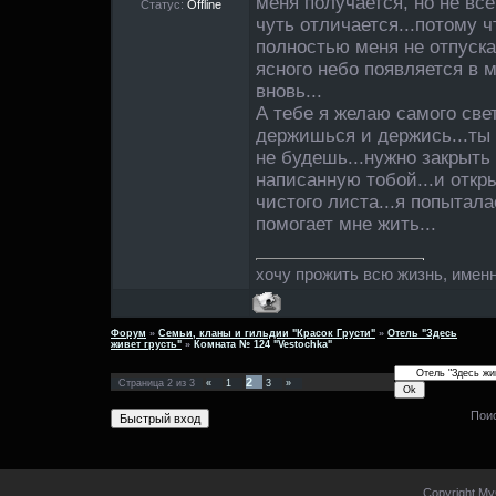
меня получается, но не все
Статус:
Offline
чуть отличается...потому 
полностью меня не отпускае
ясного небо появляется в 
вновь...
А тебе я желаю самого свет
держишься и держись...ты 
не будешь...нужно закрыть 
написанную тобой...и откр
чистого листа...я попытала
помогает мне жить...
хочу прожить всю жизнь, именно
Форум
»
Семьи, кланы и гильдии "Красок Грусти"
»
Отель "Здесь
живет грусть"
»
Комната № 124 "Vestochka"
2
Страница
2
из
3
«
1
3
»
Пои
Copyright My