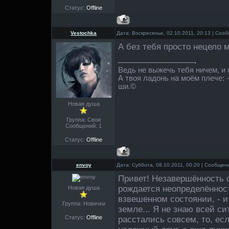
Статус:
Offline
Vestochka
Дата: Воскресенье, 02.10.2011, 20:13 | Со
А без тебя просто нецело м
Ведь не выжечь тебя ничем, и
А твоя ладонь на моём плече: 
ши.©
Новая душа
Группа: Свои
Сообщений:
1
Статус:
Offline
envoy
Дата: Суббота, 08.10.2011, 00:20 | Сообще
Привет! Незавершённость 
рождается неопределённость
Новая душа
взвешенном состоянии, - и 
Группа: Новички
земле... Я не знаю всей си
Статус:
Offline
расстались совсем, то, есл