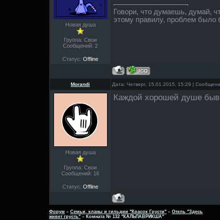
Говори, что думаешь, думай, ч
этому правилу, проблем было
Новая душа
Группа: Свои
Сообщений:
2
Статус:
Offline
Morandi
Дата: Четверг, 15.01.2015, 15:29 | Сообщен
Каждой хорошей душе быва
Новая душа
Группа: Свои
Сообщений:
16
Статус:
Offline
Форум
»
Семьи, кланы и гильдии "Красок Грусти"
»
Отель "Здесь
живет грусть"
»
Комната № 132 "КАЛЬПАВРИКША"