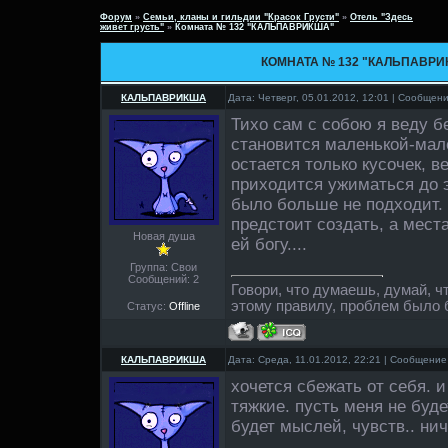
Форум
»
Семьи, кланы и гильдии "Красок Грусти"
»
Отель "Здесь
живет грусть"
»
Комната № 132 "КАЛЬПАВРИКША"
КОМНАТА № 132 "КАЛЬПАВРИ
КАЛЬПАВРИКША
Дата: Четверг, 05.01.2012, 12:01 | Сообщен
Тихо сам с собою я веду 
становится маленькой-мале
остается только кусочек, ве
приходится ужиматься до 
было больше не подходит. 
предстоит создать, а места
Новая душа
ей богу....
Группа: Свои
Сообщений:
2
Говори, что думаешь, думай, ч
этому правилу, проблем было
Статус:
Offline
КАЛЬПАВРИКША
Дата: Среда, 11.01.2012, 22:21 | Сообщени
хочется сбежать от себя. и
тяжкие. пусть меня не будет
будет мыслей, чувств.. нич