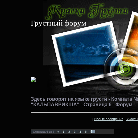
Грустный форум
Здесь говорят на языке грусти - Комната 
"КАЛЬПАВРИКША" - Страница 6 - Форум
[
Новые сообщения
·
Участн
6
Страница
6
из
6
«
1
2
3
4
5