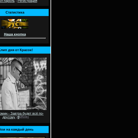
л пароль
|
Регистрация
Статистика
Наша кнопка
Клип дня от Красок!
мин - Завтра будет всё по-
другому
(
0
\8506)
ои на каждый день