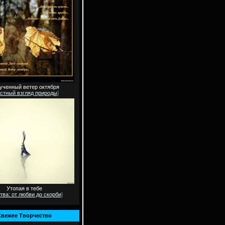
ученный ветер октября
стный взгляд природы
]
Утопая в тебе
тва: от любви до скорби
]
вежее Творчество