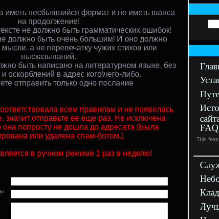
 иметь несбывшийся формат и не иметь шанса
на продолжение!
ексте не должно быть грамматических ошибок!
е должно быть очень большим! И оно должно
мысли, а не перепечатку чужих стихов или
высказываний.
жно быть написано на литературном языке, без
Глав
 и оскорблений в адрес кого\чего-либо.
Уста
те отправить только одно послание
Путе
Исто
 соответствовала всем правилам и не появилась
сайт
, значит отправьте ее еще раз. Не исключена
FAQ
о она попросту не дошла до адресата (Была
ирована или удалена спам-ботом.)
This feat
вляется в ручном режиме 1 раз в неделю!
Служ
Небо
Кла
ды
Лучш