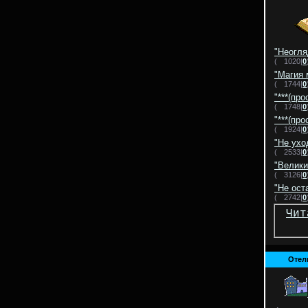
"Неогля
(
1020|
0
"Магия 
(
1744|
0
"***(про
(
1748|
0
"***(про
(
1924|
0
"Не ухо
(
2533|
0
"Велики
(
3126|
0
"Не ост
(
2742|
0
Чит
Отел