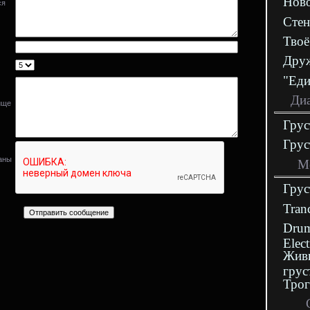
Ново
ся
Стен
Твоё
Друж
"Еди
Диа
ище
Грус
Гру
ваны
М
Грус
Tran
Drum
Elec
Жив
грус
Трог