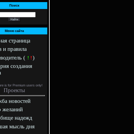
Поиск
Меню сайта
ная страница
в и правила
водитель (
)
рия создания
а
ure is for Premium users only!
Проекты
ба новостей
 желаний
дбище надежд
ая мысль дня