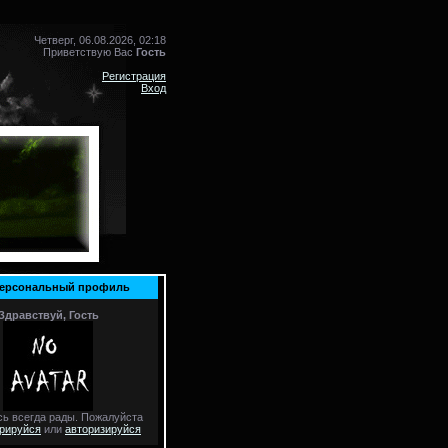
Четверг, 06.08.2026, 02:18
Приветствую Вас
Гость
Регистрация
Вход
персональный профиль
Здравствуй, Гость
сь всегда рады. Пожалуйста
трируйся
или
авторизируйся