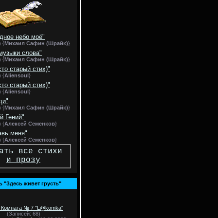
дное небо моё"
) {
Михаил Сафин (Шрайк)
}
музыки слова"
) {
Михаил Сафин (Шрайк)
}
сто старый стих)"
) {
Aliensoul
}
сто старый стих)"
) {
Aliensoul
}
ди"
) {
Михаил Сафин (Шрайк)
}
й Гений"
) {
Алексей Семенков
}
авь меня"
) {
Алексей Семенков
}
ать все стихи
и прозу
ь "Здесь живет грусть"
Комната № 7 "L@komka"
(Записей: 68)