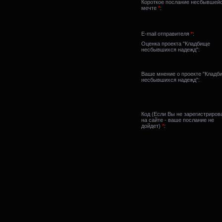
Короткое послание несбывшей
мечте
*
:
E-mail отправителя
*
:
Оценка проекта "Кладбище
несбывшихся надежд":
Ваше мнение о проекте "Кладб
несбывшихся надежд":
Код (Если Вы не зарегистриро
на сайте - ваше послание не
дойдет)
*
: