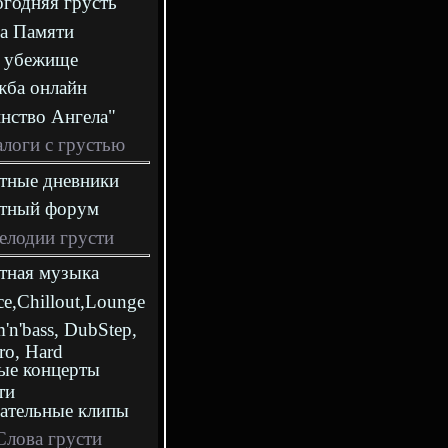
годняя грусть
а Памяти
 убежище
ба онлайн
нство Ангела"
логи с грустью
тные дневники
стный форум
елодии грусти
тная музыка
ce,Chillout,Lounge
'n'bass, DubStep,
tro, Hard
ые концерты
ти
ательные клипы
Слова грусти