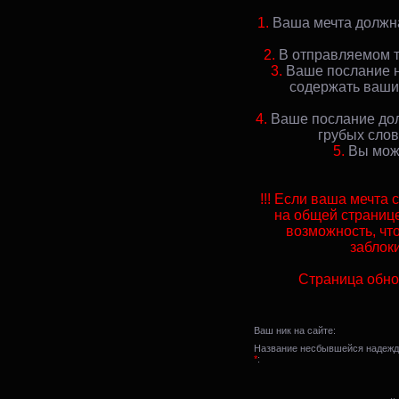
1.
Ваша мечта должна
2.
В отправляемом т
3.
Ваше послание н
содержать ваши 
4.
Ваше послание дол
грубых слов
5.
Вы може
!!! Если ваша мечта
на общей странице
возможность, чт
заблок
Страница обно
Ваш ник на сайте:
Название несбывшейся надеж
*
: