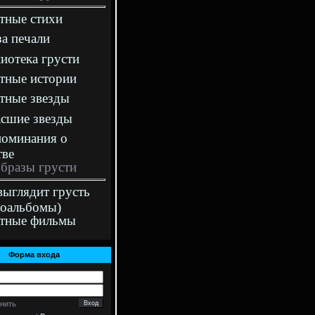
тные стихи
а печали
иотека грусти
тные истории
тные звезды
сшие звезды
оминания о
тве
бразы грусти
выглядит грусть
оальбомы)
стные фильмы
Форма входа
нить