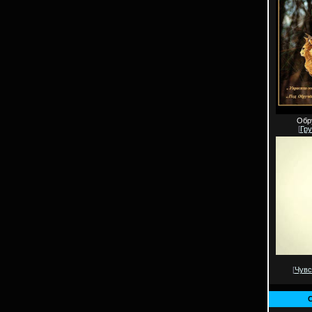
Обр
[
Гру
[
Чувс
С