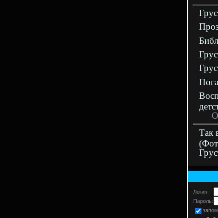
Грус
Проз
Библ
Грус
Грус
Пога
Восп
детс
О
Так 
(Фот
Гру
Логин:
Пароль:
запом