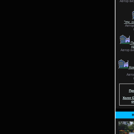
Автор ви
"my_c
Автор
Пр
г
Автор ви
Ком
Авто
Пр
Холл О
о
Н