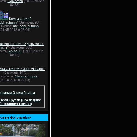
зита:
L@komka
(10.02.2022 в
02:35)
Комната № 40
old_autumn"
(Записей: 98)
 визита:
my_cold_autumn
(21.05.2018 в 23:06)
иемная отеля "Здесь живет
русть"
(Записей: 638)
зита:
Anuta111
(19.11.2017 в
00:19)
ната № 146 "GloomyReaper"
(Записей: 147)
р визита:
GloomyReaper
(20.10.2015 в 22:08)
иемная Отеля Грусти
теля Грусти (Последние
бновления комнат)
овые Фотографии