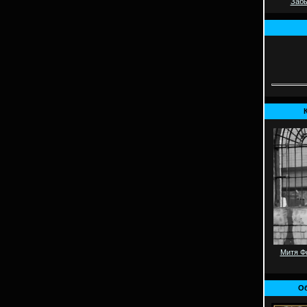
Забы
Митя Фо
Об