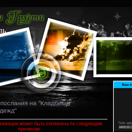
ль
Ваш 
 послания на "Кладбище
дежд"
бликации может быть отклонена по следующим
Тебе зде
зарегис
причинам: