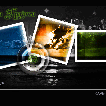
ода
©Wing