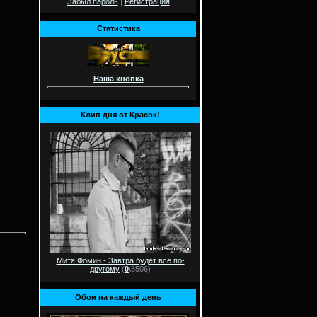
Забыл пароль
|
Регистрация
Статистика
Наша кнопка
Клип дня от Красок!
Митя Фомин - Завтра будет всё по-
другому
(
0
\8506)
Обои на каждый день