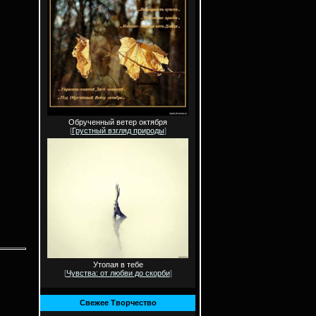
Обрученный ветер октября
[
Грустный взгляд природы
]
Утопая в тебе
[
Чувства: от любви до скорби
]
Свежее Творчество