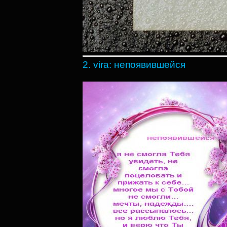
2. vira: непоявившейся