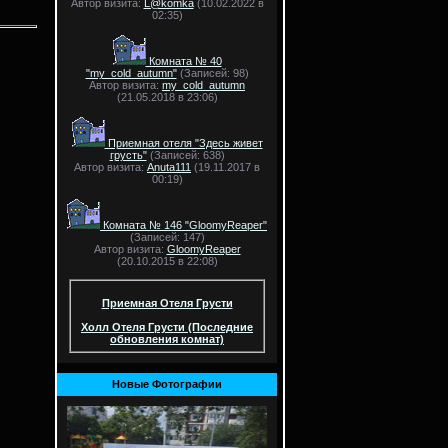
Автор визита:
L@komka
(10.02.2022 в
02:35)
Комната № 40
"my_cold_autumn"
(Записей: 98)
Автор визита:
my_cold_autumn
(21.05.2018 в 23:06)
Приемная отеля "Здесь живет
грусть"
(Записей: 638)
Автор визита:
Anuta111
(19.11.2017 в
00:19)
Комната № 146 "GloomyReaper"
(Записей: 147)
Автор визита:
GloomyReaper
(20.10.2015 в 22:08)
Приемная Отеля Грусти
Холл Отеля Грусти (Последние
обновления комнат)
Новые Фотографии