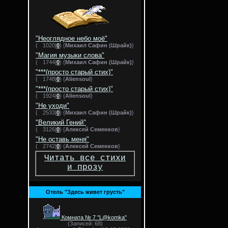
"Неоглядное небо моё"
(
1020|
0
) {
Михаил Сафин (Шрайк)
}
"Магия музыки слова"
(
1744|
0
) {
Михаил Сафин (Шрайк)
}
"***(просто старый стих)"
(
1748|
0
) {
Aliensoul
}
"***(просто старый стих)"
(
1924|
0
) {
Aliensoul
}
"Не уходи"
(
2533|
0
) {
Михаил Сафин (Шрайк)
}
"Великий Гений"
(
3126|
0
) {
Алексей Семенков
}
"Не оставь меня"
(
2742|
0
) {
Алексей Семенков
}
Читать все стихи
и прозу
Отель "Здесь живет грусть"
Комната № 7 "L@komka"
(Записей: 68)