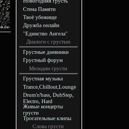
Новогодняя грусть
Стена Памяти
Твоё убежище
Дружба онлайн
"Единство Ангела"
Диалоги с грустью
Грустные дневники
Грустный форум
Мелодии грусти
Грустная музыка
Trance,Chillout,Lounge
Drum'n'bass, DubStep,
Electro, Hard
Живые концерты
грусти
Трогательные клипы
Слова грусти