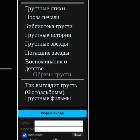
Грустные стихи
Проза печали
Библиотека грусти
Грустные истории
Грустные звезды
Погасшие звезды
Воспоминания о
детстве
Образы грусти
Так выглядит грусть
(Фотоальбомы)
Грустные фильмы
Форма входа
Логин:
Пароль:
запомнить