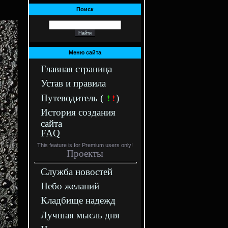
Поиск
Меню сайта
Главная страница
Устав и правила
Путеводитель (
)
История создания
сайта
FAQ
This feature is for Premium users only!
Проекты
Служба новостей
Небо желаний
Кладбище надежд
Лучшая мысль дня