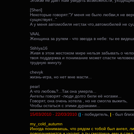
Эгоизм не дает нам увидеть возможности, уходящие
[Sheri]
Некоторые говорят:"У меня не было любви,я не вер
существует..."
А у меня автомобиля нет,так что,автомобилей не сущ
VAAL
Женщина за рулем - что звезда в небе: ты ее видешь,
StihIya16
Живя в этом жестоком мире нельзя забывать о чело
твоя поддержка и понимание может спасти человека
трудную минуту.
chevyk
жизнь-игра, но нет мне масти...
pearl
А что любовь?...Так она умерла...
Ангелы говорят -люди долго били её ногами...
Говорят, она очень хотела , но не смогла выжить,
Чтобы остаться с этими дураками...
15/03/2010 - 22/03/2010
(
|
- победитель,
|
- был близ
my_cold_autumn
Иногда понимаешь, что рядом с тобой был ангел, ли
поворачивается и уходит, а ты смотришь ему в след