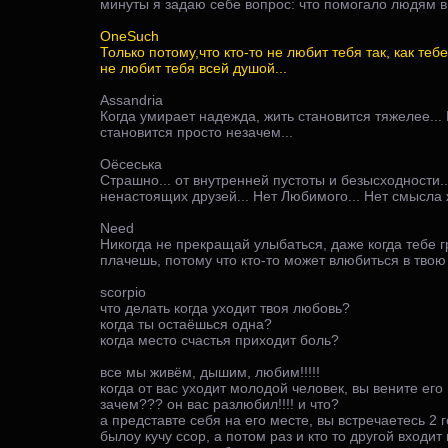
минуты я задаю себе вопрос: что помогало людям в
OneSuch
Только потому,что кто-то не любит тебя так, как тебе
не любит тебя всей душой...
Assandria
Когда умирает надежда, жить становится тяжелее... 
становится просто незачем...
Оёсеська
Страшно... от внутренней пустоты и безысходности..
ненастоящих друзей... Нет Любимого... Нет смысла 
Need
Никогда не прекращай улыбаться, даже когда тебе г
плачешь, потому что кто-то может влюбиться в твою 
scorpio
что делать когда уходит твоя любовь?
когда ты остаёшься одна?
когда место счастья приходит боль?
все мы живём, дышим, любим!!!!!
когда от вас уходит молодой человек, вы вените его 
зачем??? он вас разлюбил!!!! и что?
а представте себя на его месте, вы встречаетесь 2 го
былоу кучу ссор, а потом раз и кто то другой входит в