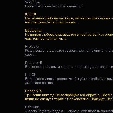
Vredinka
Без горького не было бы сладкого...
KILICK
Настоящая Любовь это боль, через которую нужно п
настоящему быть счастливым...
Брошеная
Истинная любовь сказывается в несчастье. Как огоне
чем темнее ночная мгла.
Proleska
Когда вокруг сгущается сумрак, важно помнить, что д
света...
Phoenix15
Бесконечность тем и хороша, что никогда не закончит
KILICK
Боль, всего лишь предлог чтобы уйти и забыть о том
даровано свыше...
Phoenix15
Три вещи никогда не возвращаются обратно: Время,
вещи не следует терять: Спокойствие, Надежду, Чес
Птенчик
Люблю когда ты рядом.....люблю чувствовать прикос