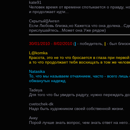
kate91
Человек время от времени спотыкается о правду, но
и продолжает идти...
Скрытый][Ангел
Если Любовь близка,но Кажетса что она долека...Сд
прислушайтесь...Может она Уже рядом)
30/01/2010 - 8/02/2010
(
|
- победитель,
|
- был близок
L@komka
Красота, это не то что бросается в глаза при первой
а то что продолжает тебя восхищать в том же челове
Natasika
To, что мы называем отчаянием, часто - всего лишь 
обманутых надежд.
Tadeya
Для того что бы увидеть радугу, нужно переждать дож
cvetochek-dk
Надо быть художником своей собственной жизни.
Анку
Порой лучше знать вопрос, чем знать ответ на него..