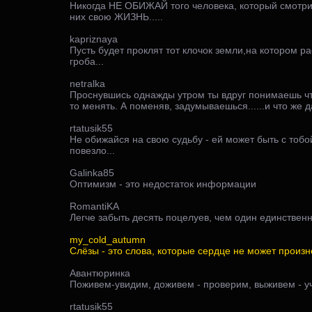
Никогда НЕ ОБИЖАЙ того человека, который смотрит 
них свою ЖИЗНЬ.....
kapriznaya
Пусть будет проклят тот клочок земли,на котором р
гроба...
netralka
Проснувшись однажды утром ты вдруг понимаешь что
то менять. А поменяв, задумываешься......и что же
rtatusik55
Не обижайся на свою судьбу - ей может быть с тобо
повезло...
Galinka85
Оптимизм - это недостаток информации
RomantiKA
Легче забыть десять поцелуев, чем один единствен
my_cold_autumn
Слёзы - это слова, которые сердце не может произне
Авантюринка
Поживем-увидим, доживем - проверим, выживем - уч
rtatusik55