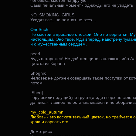
человека, смотря на другую
Саый печальный момент - однажды его не увидеть
NO_SMOKING_GIRLS
Уходят все...но помнят не всех...
OneSuch
Не смотри в прошлое с тоской. Оно не вернется. М
настоящим. Оно твоё. Иди вперед, навстречу туман
и с мужественным сердцем.
pearl
Будь осторожен! Не дай женщине заплакать, ибо Алла
цитата из Корана.
Shoghik
Человек не должен совершать такие поступки от ко
потом.
[Sheri]
Гору осилит идущий,не грусти,а иди вверх по скло
до пика - главное не останавливайся и не оборачива
my_cold_autumn
Любовь - это восхитительный цветок, но требуется о
краю и сорвать его.
Деметрисс