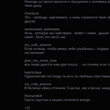
Никогда не проси милости и прощения у человека,к
твою душу.
OneSuch
Это - свобода: чувствовать, к чему стремится твоё с
другие.
маленькая_вампирка
боль...которую мы чувствуем...живёт с нами...дышит 
нами...боль это часть нас
my_cold_autumn
Если хочешь, чтобы жизнь тебе улыбалась - подари
настроение!
give_me_some_love
все люди даются нам для опыта.....но почему ж их т
kapriznaya
Одиночество-это когда те,кого ты любишь,счастливы 
my_cold_autumn
В белизне уйма оттенков. Счастье, как и весна, каж
RomantiKA
Грусть грустью,а кушать хочеться всегда...
=)))