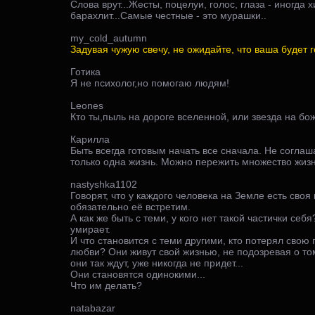
Слова врут...Жесты, поцелуи, голос, глаза - иногда 
барахлит...Самые честные - это мурашки..
my_cold_autumn
Задувая чужую свечу, не ожидайте, что ваша будет го
Готика
Я не психолог,но помогаю людям!
Leones
Кто ты,пыль на дороге вселенной, или звезда на б
Карилла
Быть всегда готовым начать все сначала. Не соглаша
только одна жизнь. Можно пережить множество жиз
nastyshka1102
Говорят, что у каждого человека на Земле есть своя
обязательно её встретим.
А как же быть с теми, у кого нет такой частички себ
умирает.
И что становится с теми другими, кто потерял свою
любви? Они живут свой жизнью, не подозревая о том
они так ждут, уже никогда не придет...
Они становятся одинокими...
Что им делать?
natabazar