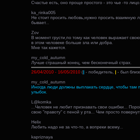
Счастье есть, оно проще простого - это чье -то лицо.
ka_rinka005
Не стоит просить любовь,нужно просить взаимную 
бывает...
Zov
В момент грусти,по тому как человек выражает свою
в этом человеке больше зла или добра.
Мне так кажется.
my_cold_autumn
Лучше страшный конец, чем бесконечный страх.
26/04/2010 - 16/05/2010
(
|
- победитель,
|
- был близ
my_cold_autumn
Иногда люди должны выплакать сердце, чтобы там 
улыбок.
L@komka
...Человек не любит признавать свои ошибки... Пор
свою "правоту" с пеной у рта... Чем просто повернут
Helix
Любить надо не за что-то, а вопреки всему...
kapriznaya