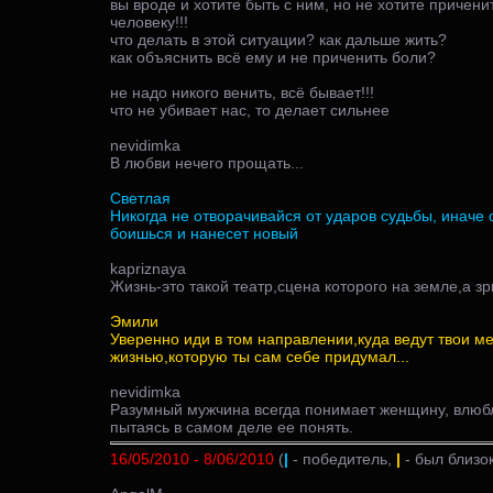
вы вроде и хотите быть с ним, но не хотите причен
человеку!!!
что делать в этой ситуации? как дальше жить?
как объяснить всё ему и не приченить боли?
не надо никого венить, всё бывает!!!
что не убивает нас, то делает сильнее
nevidimka
В любви нечего прощать...
Светлая
Никогда не отворачивайся от ударов судьбы, иначе о
боишься и нанесет новый
kapriznaya
Жизнь-это такой театр,сцена которого на земле,а з
Эмили
Уверенно иди в том направлении,куда ведут твои м
жизнью,которую ты сам себе придумал...
nevidimka
Разумный мужчина всегда понимает женщину, влюб
пытаясь в самом деле ее понять.
16/05/2010 - 8/06/2010
(
|
- победитель,
|
- был близок