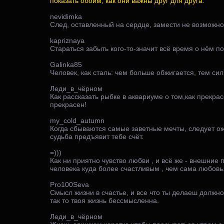
показать обоим, как они важны друг для друга.
nevidimka
След, оставленный на сердце, замести не возможно
kapriznaya
Стараться забыть кого-то-значит всё время о нём по
Galinka85
Человек, как сталь: чем больше обжигается, тем сил
Леди_в_чёрном
Как рассказать рыбке в аквариуме о том,как прекрас
прекрасен!
my_cold_autumn
Когда сбываются самые заветные мечты, следует ож
судьба предъявит тебе счёт.
=)))
Как ни приятно чувство любви , и всё же - внешни
человека куда более счастливым , чем сама любовь
Pro100Seva
Смысл жизни в счастье, и все что ты делаеш должно
так то твоя жизнь бессмысленна.
Леди_в_чёрном