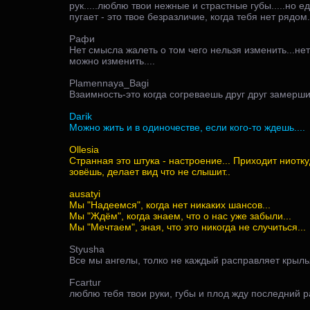
рук.....люблю твои нежные и страстные губы.....но е
пугает - это твое безразличие, когда тебя нет рядом..
Рафи
Нет смысла жалеть о том чего нельзя изменить...не
можно изменить....
Plamennaya_Bagi
Взаимность-это когда согреваешь друг друг замерши
Darik
Можно жить и в одиночестве, если кого-то ждешь....
Ollesia
Странная это штука - настроение... Приходит ниоткуд
зовёшь, делает вид что не слышит..
ausatyi
Мы "Надеемся", когда нет никаких шансов...
Мы "Ждём", когда знаем, что о нас уже забыли...
Мы "Мечтаем", зная, что это никогда не случиться...
Styusha
Все мы ангелы, толко не каждый расправляет крыль
Fcartur
люблю тебя твои руки, губы и плод жду последний ра