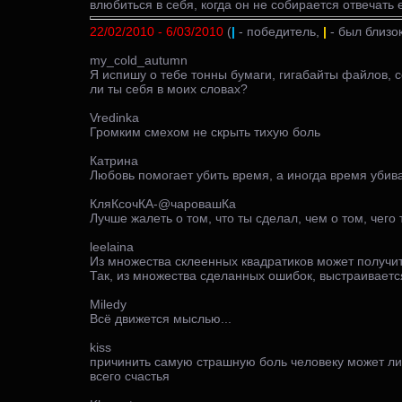
влюбиться в себя, когда он не собирается отвечать 
22/02/2010 - 6/03/2010
(
|
- победитель,
|
- был близок
my_cold_autumn
Я испишу о тебе тонны бумаги, гигабайты файлов, с
ли ты себя в моих словах?
Vredinka
Громким смехом не скрыть тихую боль
Катрина
Любовь помогает убить время, а иногда время убив
КляКсочКА-@чаровашКа
Лучше жалеть о том, что ты сделал, чем о том, чего
leelaina
Из множества склеенных квадратиков может получит
Так, из множества сделанных ошибок, выстраиваетс
Miledy
Всё движется мыслью...
kiss
причинить самую страшную боль человеку может ли
всего счастья