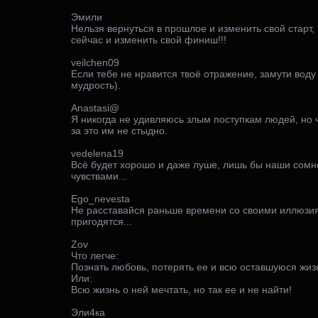
Эмили
Нельзя вернуться в прошлое и изменить свой старт,
сейчас и изменить свой финиш!!!
veilchen09
Если тебе не нравится твоё отражение, замути воду
мудрость).
Anastasi@
Я никогда не удивляюсь злым поступкам людей, но ч
за это им не стыдно.
vedelena19
Всё будет хорошо и даже луше, лишь бы наши сомн
чувствами...
Ego_nevesta
Не расставайся раньше времени со своими иллюзия
пригодятся...
Zov
Что легче:
Познать любовь, потерять ее и всю оставшуюся жиз
Или:
Всю жизнь о ней мечтать, но так ее и не найти!
Эли4ка