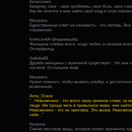
Белиссимо
Каждому свое - свои проблемы, своя боль, свое счас
Как же хочется и мне найти свой клад в этом огром
Kleopatra
Единственный ответ на ненависть - это любовь. Все 
поражению.
КляКсочКА-@чаровашКа
Женщина слабее всего, когда любит, и сильнее всег
Остерфельд
Galinka85
Дружба женщины с мужчиной существует... Но она с
постели. Остальное миф.
Kleopatra
Нужно немного, чтобы вызвать улыбку, и достаточно
возможным...
Anny_Grace
"...Невозможно - это всего лишь громкое слово, за
люди. Им проще жить в привычном мире, чем найти 
Невозможно - это не приговор. Это вызов. Невозмож
себя..."
Катрина
Самая жестокая вещь, которую может причинить пар