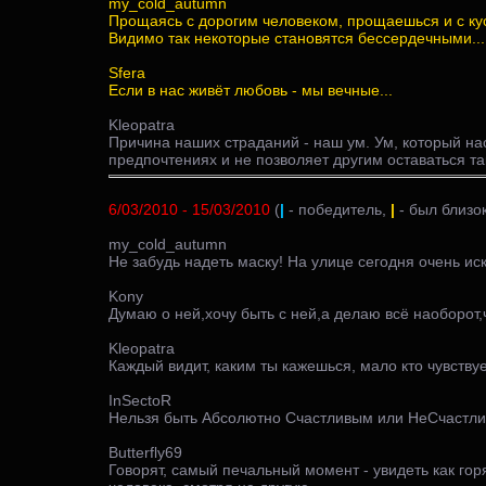
my_cold_autumn
Прощаясь с дорогим человеком, прощаешься и с кус
Видимо так некоторые становятся бессердечными...
Sfera
Если в нас живёт любовь - мы вечные...
Kleopatra
Причина наших страданий - наш ум. Ум, который на
предпочтениях и не позволяет другим оставаться так
6/03/2010 - 15/03/2010
(
|
- победитель,
|
- был близок
my_cold_autumn
Не забудь надеть маску! На улице сегодня очень иск
Kony
Думаю о ней,хочу быть с ней,а делаю всё наоборот,ч
Kleopatra
Каждый видит, каким ты кажешься, мало кто чувствует,
InSectoR
Нельзя быть Абсолютно Счастливым или НеСчастли
Butterfly69
Говорят, самый печальный момент - увидеть как гор