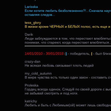
Larisska
Если хотите любить безболезненно?!...Сначала научи
оставляя следов...
tess_glory
В жизни кроме ЧЕРНЫХ и БЕЛЫХ полос, есть еще и 
Darik
Люди заблуждаются в том, что перестают влюбляться
понимая, что стареют, когда перестают влюбляться..
14/01/2010 - 30/01/2010
(
|
- победитель,
|
- был близ
crazy-dan
Не всякая любовь связывает плоть людей
my_cold_autumn
В мире чувства есть только один закон - составить сч
Proleska
Гордец всегда одинок. Следуй по своей дороге с вы
не забывай смотреть и под ноги.
katrichy
Любить и быть с Любимым(ой) может лишь свободны