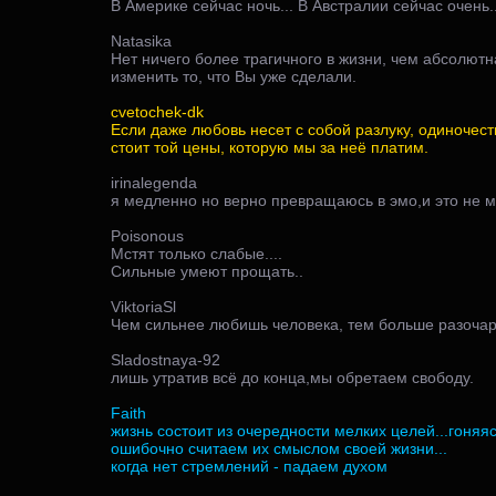
В Америке сейчас ночь... В Австралии сейчас очень...
Natasika
Нет ничего более трагичного в жизни, чем абсолют
изменить то, что Вы уже сделали.
cvetochek-dk
Если даже любовь несет с собой разлуку, одиночеств
стоит той цены, которую мы за неё платим.
irinalegenda
я медленно но верно превращаюсь в эмо,и это не м
Poisonous
Мстят только слабые....
Сильные умеют прощать..
ViktoriaSl
Чем сильнее любишь человека, тем больше разочар
Sladostnaya-92
лишь утратив всё до конца,мы обретаем свободу.
Faith
жизнь состоит из очередности мелких целей...гоняя
ошибочно считаем их смыслом своей жизни...
когда нет стремлений - падаем духом