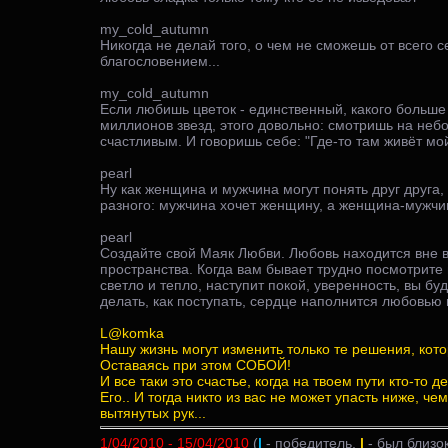
my_cold_autumn
Никогда не делай того, о чем не сможешь от всего с
благословением...
my_cold_autumn
Если любишь цветок - единственный, какого больше 
миллионов звезд, этого довольно: смотришь на небо
счастливым. И говоришь себе: "Где-то там живёт мой 
pearl
Ну как женщина и мужчина могут понять друг друга, 
разного: мужчина хочет женщину, а женщина-мужчи
pearl
Создайте свой Маяк Любви. Любовь находится вне 
пространства. Когда вам бывает трудно посмотрите 
светло и тепло, наступит покой, уверенность, вы буд
делать, как поступать, сердце наполнится любовью и
L@komka
Нашу жизнь могут изменить только те решения, кот
Оставаясь при этом СОБОЙ!
И все таки это счастье, когда на твоем пути кто-то д
Его.. И тогда никто из вас не может упасть ниже, че
вытянутых рук...
1/04/2010 - 15/04/2010
(
|
- победитель,
|
- был близок