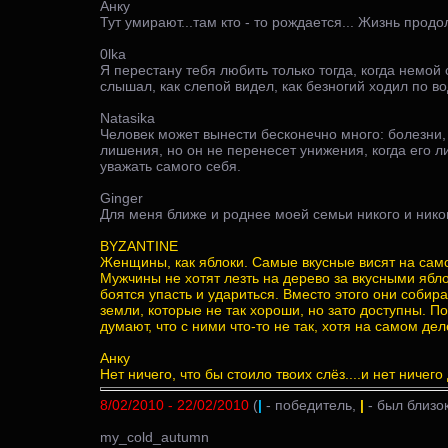
Анку
Тут умирают...там кто - то рождается... Жизнь продо
0lka
Я перестану тебя любить только тогда, когда немой 
слышал, как слепой видел, как безногий ходил по во
Natasika
Человек может вынести бесконечно много: болезни,
лишения, но он не перенесет унижения, когда его 
уважать самого себя.
Ginger
Для меня ближе и роднее моей семьи никого и никогд
BYZANTINE
Женщины, как яблоки. Самые вкусные висят на сам
Мужчины не хотят лезть на дерево за вкусными ябло
боятся упасть и удариться. Вместо этого они собир
земли, которые не так хороши, но зато доступны. П
думают, что с ними что-то не так, хотя на самом дел
Анку
Нет ничего, что бы стоило твоих слёз....и нет ничег
8/02/2010 - 22/02/2010
(
|
- победитель,
|
- был близок
my_cold_autumn