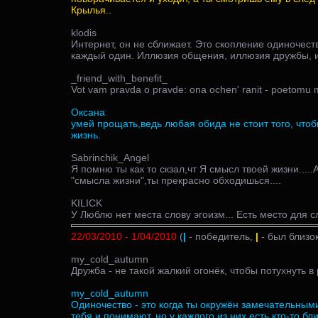
Крылья..
klodis
Интернет, он не сближает. Это скопление одиночест
каждый один. Иллюзия общения, иллюзия дружбы, 
_friend_with_benefit_
Vot vam pravda o pravde: ona ochen' ranit - poetomu 
Оксана
умей прощать,ведь любая обида не стоит того, чтоб
жизнь.
Sabrinchik_Angel
Я помню ты как то скзал,чт Я смысл твоей жизни.....
"смысла жизни",ты прекрасно обходишься....
KILICK
У Люблю нет места слову эгоизм... Есть место для 
22/03/2010 - 1/04/2010
(
|
- победитель,
|
- был близок
my_cold_autumn
Дружба - не такой жалкий огонёк, чтобы потухнуть в 
my_cold_autumn
Одиночество - это когда ты окружён замечательны
тебя и понимают, но у каждого из них есть кто-то бли