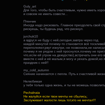
Guly_art
Для того, чтобы быть счастливым, нужно иметь хор
и совсем не иметь совести...
Птенчик
Иногда надо рисковать. Главное преодолеть свой ст
рискуешь, ты будешь рад, что рискнул.
jurchuk10
а вдруг,я не буду с ней,сегодня,завтра через год.
каждой минутой почему-то становится всё тоскливе
переполняют,рвут изнутри,-не позвонила,не написал
почему я не рядом с ней проснулся,почему не приг
что,если ей утром на дежурство),встречать они его в
вместе с ней и её малым,я могу и уехать домой,но я
праздник с ней!!
my_cold_autumn
Сияние начинается с пепла. Путь к счастливой жизн
Нелюбимая
у тебя только одна жизнь, и ты не можешь позволит
Pechalnaia
Не жалуйся если твои мечты не сбылись;
Заслуживает жалости лишь тот,кто не мечтал!!!