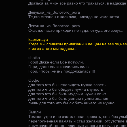
Драться за мир- всё равно что трахаться, в надежд
Девушка_из_Золотого_рога
Те,кто склонен к насилию, никогда не изменятся...
Девушка_из_Золотого_рога
Счастье часто приходит не туда, откуда его зовут...
kapriznaya
Когда мы слишком привязаны к вещам на земле,нам
и из-за этого мы падаем...
chaika
Гори! Даже если Все потухли.
Гори, даже если кончились силы.
Гори, чтобы жизнь продолжалась!!!!
Орфо
для того что бы ненавидеть нужна злость
для того что бы обидеть нужна глупость
для того что бы быть мудрым нужен опыт
для того что бы быть умным нужны знания
лишь для того что бы любить ничего не нужно
Эмили
Темное утро и не застеленная кровать, сны без улы
переполненная память и стаи желаний, отсутствие з
и сумрачный город , длинные дороги в никуда и горя