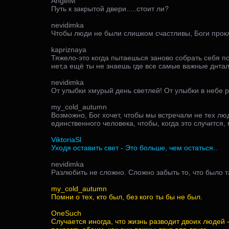
AngelM
Путь к закрытой двери.....стоит ли?
nevidimka
Чтобы люди не были слишком счастливы, Боги прок
kapriznaya
Тяжело-это когда пытаешься заново собрать себя по
нет,а ещё ты не знаешь где все самые важные днтал
nevidimka
От улыбки хмурый день светлей! От улыбки в небе р
my_cold_autumn
Возможно, Бог хочет, чтобы мы встречали не тех люд
единственного человека, чтобы, когда это случится
ViktoriaSl
Уходя оставить свет - Это больше, чем остаться..
nevidimka
Разлюбить не сложно. Сложно забыть то, что было т
my_cold_autumn
Помни о тех, кто был, без кого ты бы не был.
OneSuch
Случается иногда, что жизнь разводит двоих людей -