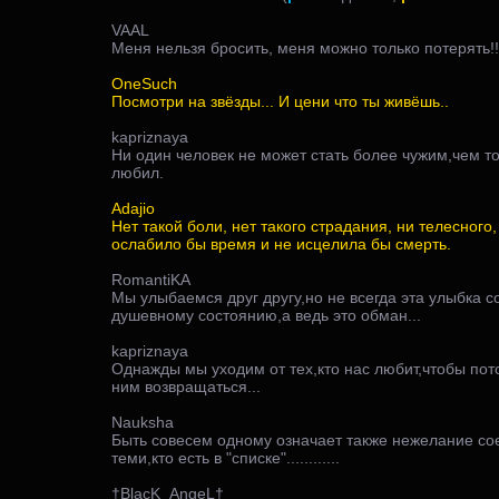
VAAL
Меня нельзя бросить, меня можно только потерять!!
OneSuch
Посмотри на звёзды... И цени что ты живёшь..
kapriznaya
Ни один человек не может стать более чужим,чем то
любил.
Adajio
Нет такой боли, нет такого страдания, ни телесного
ослабило бы время и не исцелила бы смерть.
RomantiKA
Мы улыбаемся друг другу,но не всегда эта улыбка 
душевному состоянию,а ведь это обман...
kapriznaya
Однажды мы уходим от тех,кто нас любит,чтобы пот
ним возвращаться...
Nauksha
Быть совесем одному означает также нежелание со
теми,кто есть в "списке"............
†BlacK_AngeL†