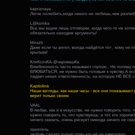
kapriznaya
Легче полюбить,когда никого не любишь,чем разлюб
L@komka
Все мы ищем лишь отговорки, когда чего-то не хотим
обязательно находим аргументы!
Mirazh
Даже если ты ангел, всегда найдётся тот , кому не 
крыльев!
КляКсочКА-@чаровашКа
Влюбленность часто называют глупою.. Не потому ли
ВЛЮБИТЬСЯ, не нужно быть готовым к чувству.А ес
падает некая ответственность, на которую НЕ ВСЕ с
Kapitolina
Наши взгляды, как наши часы - все они показывают
верит только своим.
VAAL
В любви, как и в искусстве, не нужно говорить того,
нужно говорить то, что чувствуешь; и тот, кто торопи
нечего сказать, очень рискует никогда ничего не сказ
приятель
любовь сладка только тому кто её не изведовал