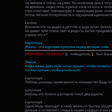
на завтрак и слезы на ужин, бесконечные дни в тягу
не времени, недостаток нужных слов на ночь и нехв
утро,плюсовая температура и замерзшие руки, холо
тепла, вечная потерянность и ощущение одиночества.
Leones
Вспомни,что ты видел в детстве,и куда хотел бежат
не давал тебе покоя свет и радость бытия придавал
спроси кто я?
kapriznaya
Жизнь - это короткая прогулка перед вечным сном.
15/04/2010 - 26/04/2010
(
|
- победитель,
|
- был близ
Эмили
Когда жизнь даёт тебе сотни причин, чтобы плакать, 
тысячи причин, чтобы улыбаться!
kapriznaya
Любовь-роскошь,привязанность-излишество.Будь гот
натусичек
любовь-это болото в котором тонут два идиота
kapriznaya
Одни люди приходят в нашу жизнь,но быстро уходят
дольше и оставляют следы в наших сердцах,и мы уж