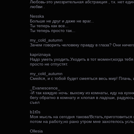
Любовь-это умозрительная абстракция , т.к. нет е
любви .
Nesska
Больше не друг и даже не враг...
Ты теперь как все...
Ты теперь просто так...
my_cold_autumn
Зачем говорить человеку правду в глаза? Они ничег
kapriznaya
Надо уметь уходить.Уходить в тот момент,когда тебя
просто не отпустят.
my_cold_autumn
Смейся, и с тобой будет смеяться весь мир! Плачь, 
_Evanescence_
-И так каждую ночь: выхожу из комнаты, иду на кухн
бегу обратно в комнату и хлопая в ладоши, радуюсь 
съел
b1t0s
Моя мысль на сегодня такова!Встать,приготовиться
потом на работу,но рано утром мне захотелось усл
Ollesia