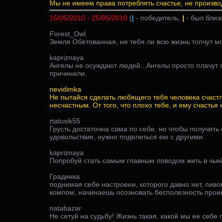
Мы не имеем права потреблять счастье, не произво
16/05/2010 - 25/05/2010
(
|
- победитель,
|
- был близ
Forest_Owl
Земля Обетованная, не тебя ли всю жизнь топчут мо
kapriznaya
Ангелы не осуждают людей...Ангелы просто плачут 
причинили.
nevidimka
Не пытайся сделать любящего тебя человека счаст
несчастным. От того, что плохо тебе, и ему счастья 
rtatusik55
Грусть достаточна сама по себе, но чтобы получить
удовольствие, нужно поделиться ею с другими.
kapriznaya
Попробуй стать самым главным поводом жить в чьей-
Градинка
поднимая себе настроени, которого давно нет, пиво
компом, начинаешь осозновать бесполезность проис
natabazar
Не сетуй на судьбу! Жизнь такая, какой мы ее себе