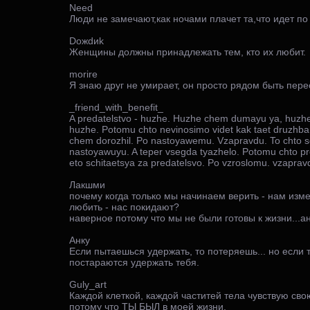
Need
Люди не замечают,как ночами плачет та,что идет по 
Dожdиk
Женщины должны принадлежать тем, кто их любит.
morire
Я знаю друг не умирает, он просто рядом быть пере
_friend_with_benefit_
A predatelstvo - huzhe. Huzhe chem dumayu ya, huzh
huzhe. Potomu chto nevinosimo videt kak taet druzhba. To
chem dorozhil. Po nastoyawemu. Vzapravdu. To chto sc
nastoyawuyu. A teper vsegda tyazhelo. Potomu chto pr
eto schitaetsya za predatelsvo. Po vzroslomu. vzaprav
Лакшми
почему когда только мы начинаем верить - нам изм
любить - нас покидают?
наверное потому что мы не были готовы к жизни...ан
Анку
Если пытаешься удержать, то потеряешь... но если ты
постараются удержать тебя.
Guly_art
Каждой клеткой, каждой частитей тела чувствую свою
потому что ТЫ БЫЛ в моей жизни.