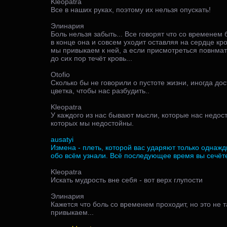
Kleopatra
Все в наших руках, поэтому их нельзя опускать!
Элинария
Боль нельзя забыть... Все говорят что со временем
в конце она и совсем уходит оставляя на сердце кр
мы привыкаем к ней, а если присмотреться повнмат
до сих пор течёт кровь...
Otofio
Сколько бы не говорили о пустоте жизни, иногда до
цветка, чтобы нас разбудить..
Kleopatra
У каждого из нас бывают мысли, которые нас недос
которых мы недостойны.
ausatyi
Измена - плеть, которой вас ударяют только однажды
обо всём узнали. Всё последующее время вы сечёт
Kleopatra
Искать мудрость вне себя - вот верх глупости
Элинария
Кажется что боль со временем проходит, но это не т
привыкаем...