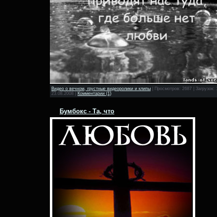
Видео о вечном, грустные видеоролики и клипы
|
Просмотров:
2687
|
Загрузок:
23.08.2008
|
Комментарии (1)
Бумбокс - Та, что