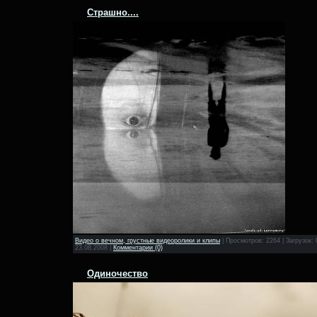
Страшно....
Видео о вечном, грустные видеоролики и клипы
|
Просмотров:
2264
|
Загрузок:
23.08.2008
|
Комментарии (0)
Одиночество