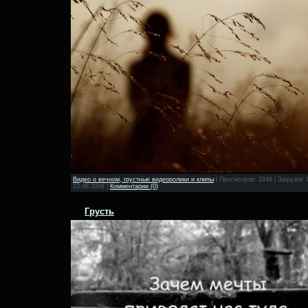
Видео о вечном, грустные видеоролики и клипы
|
Просмотров:
2948
|
Загрузок:
23.08.2008
|
Комментарии (0)
Грусть