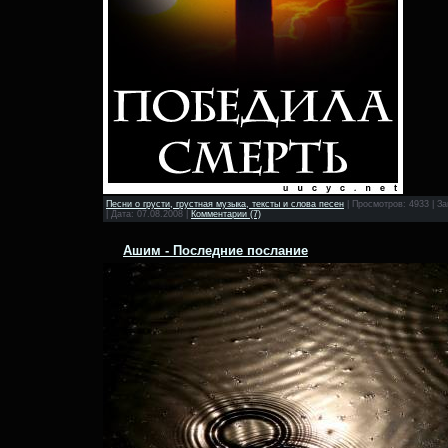
Песни о грусти, грустная музыка, тексты и слова песен
|
Просмотров:
4933
|
За
|
Дата:
07.08.2008
|
Комментарии (7)
Ашим - Последние послание