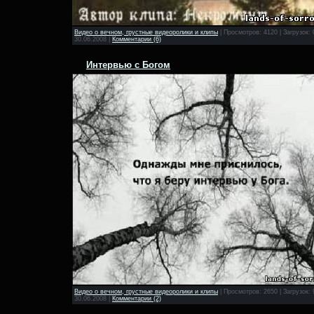
Видео о вечном, грустные видеоролики и клипы
|
Просмотров:
4120
|
Загрузок:
30.06.2008
|
Комментарии (6)
Интервью с Богом
Видео о вечном, грустные видеоролики и клипы
|
Просмотров:
2650
|
Загрузок:
30.06.2008
|
Комментарии (2)