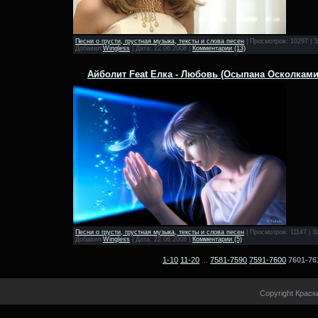
Песни о грусти, грустная музыка, тексты и слова песен
|
Просмотров:
10297
|
З
Добавил:
Wingless
|
Дата:
22.06.2008
|
Комментарии (13)
Айболит Feat Елка - Любовь (Осыпана Осколками
Песни о грусти, грустная музыка, тексты и слова песен
|
Просмотров:
11147
|
З
Добавил:
Wingless
|
Дата:
22.06.2008
|
Комментарии (5)
1-10
11-20
...
7581-7590
7591-7600
7601-76
Copyright Краск