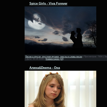
Spice Girls - Viva Forever
Песни о грусти, грустная музыка, тексты и слова песен
|
Просмотров:
7494
|
За
|
Дата:
30.06.2008
|
Комментарии (10)
Алина&Deema - Она