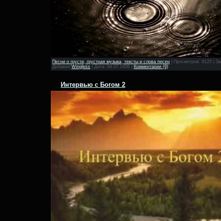
Песни о грусти, грустная музыка, тексты и слова песен
|
Просмотров:
8125
|
За
Добавил:
Wingless
|
Дата:
08.07.2008
|
Комментарии (9)
Интервью с Богом 2