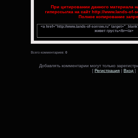
При цитировании данного материала на
гиперссылка на сайт http://www.lands-of-s
Полное копирование запр
<a href="http://www.lands-of-sorrow.ru" target="_blan
живет грусть</b></a>
Всего комментариев:
0
Добавлять комментарии могут только зарегистр
[
Регистрация
|
Вход
]