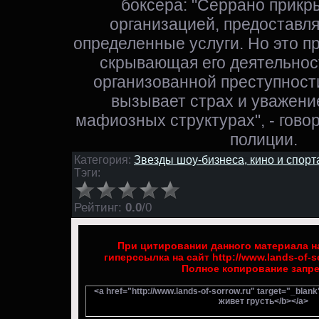
боксера: "Серрано прикр
организацией, предостав
определенные услуги. Но это п
скрывающая его деятельност
организованной преступности
вызывает страх и уважение
мафиозных структурах", - гово
полиции.
Категория:
Звезды шоу-бизнеса, кино и спорт
Тэги:
Рейтинг
:
0.0
/
0
При цитировании данного материала на
гиперссылка на сайт http://www.lands-of-s
Полное копирование запр
<a href="http://www.lands-of-sorrow.ru" target="_blan
живет грусть</b></a>