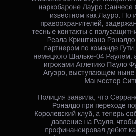
наркобароне Лауро Санчесе 
известном как Лауро. По
правоохранителей, задержа
тесные контакты с полузащитн
Реала Криштиано Роналдо
партнером по команде Гут
немецкого Шальке-04 Раулем,
игроками Атлетико Пауло Ф
Агуэро, выступающем ныне 
Манчестер Сит
Полиция заявила, что Серран
Роналдо при переходе по
Королевский клуб, а теперь со
давление на Рауля, чтоб
профинансировал дебют ка