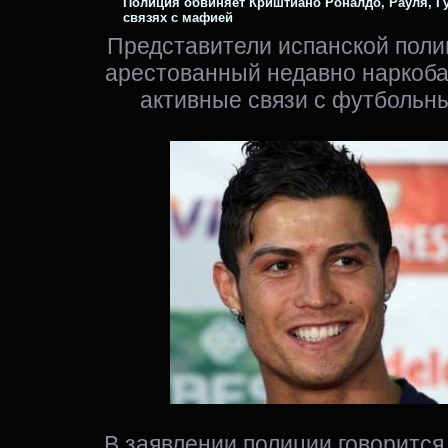
Полиция обвиняет Криштиано Роналдо, Рауля, Гу
связях с мафией
Представители испанской полиц
арестованный недавно наркоб
активные связи с футбольн
В заявлении полиции говорится