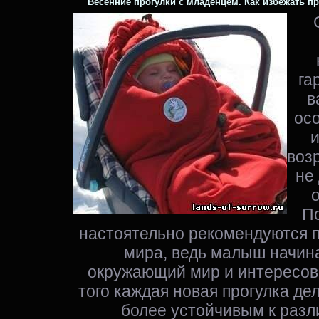
Весенние прогулки с младенцем. Как избежать п
га
в
ос
и
воз
не 
По
настоятельно рекомендуются 
мира, ведь малыш начина
окружающий мир и интересов
того каждая новая прогулка де
более устойчивым к разл