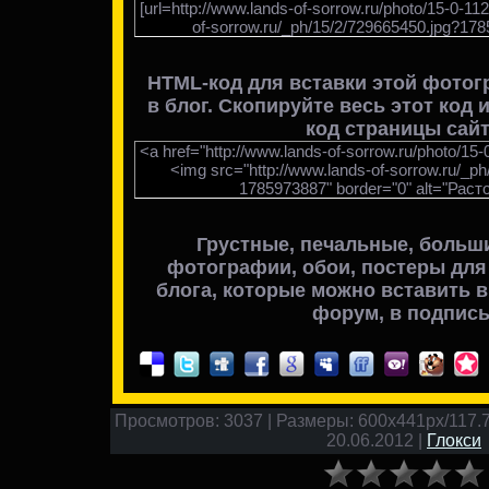
[url=http://www.lands-of-sorrow.ru/photo/15-0-11
of-sorrow.ru/_ph/15/2/729665450.jpg?1785
HTML-код для вставки
этой фотог
в блог
. Скопируйте весь этот код 
код страницы сайт
<a href="http://www.lands-of-sorrow.ru/photo/15-
<img src="http://www.lands-of-sorrow.ru/_p
1785973887" border="0" alt="Растоп
Грустные, печальные, больш
фотографии, обои, постеры для
блога, которые можно вставить в 
форум, в подпись
Просмотров: 3037 | Размеры: 600x441px/117.7Kb
20.06.2012 |
Глокси