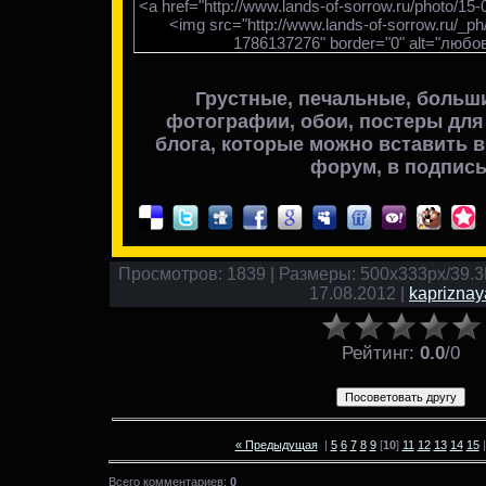
<a href="http://www.lands-of-sorrow.ru/photo/15-
<img src="http://www.lands-of-sorrow.ru/_p
1786137276" border="0" alt="любов
Грустные, печальные, больш
фотографии, обои, постеры для
блога, которые можно вставить в 
форум, в подпись
Просмотров: 1839 | Размеры: 500x333px/39.3Kb
17.08.2012 |
kapriznay
Рейтинг
:
0.0
/
0
« Предыдущая
|
5
6
7
8
9
[
10
]
11
12
13
14
15
Всего комментариев:
0