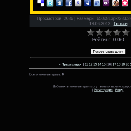
Просмотров: 2686 | Размеры: 650x813px/283.3Kb 
19.06.2012 |
Глокси
Рейтинг
:
0.0
/
0
« Предыдущая
|
11
12
13
14
15
[
16
]
17
18
19
20
Всего комментариев:
0
Добавлять комментарии могут только зарегистриро
[
Регистрация
|
Вход
]