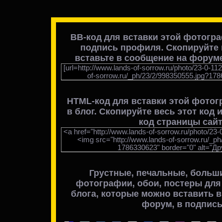
BB-код для вставки этой фотогр
подпись профиля. Скопируйте в
вставьте в сообщение на форуме
[url=http://www.lands-of-sorrow.ru/photo/23-0-11
of-sorrow.ru/_ph/23/2/998350555.jpg?1786
HTML-код для вставки
этой фотог
в блог
. Скопируйте весь этот код 
код страницы сайт
<a href="http://www.lands-of-sorrow.ru/photo/23-
<img src="http://www.lands-of-sorrow.ru/_p
1786330623" border="0" alt="Др
Грустные, печальные, больш
фотографии, обои, постеры для
блога, которые можно вставить в 
форум, в подпись