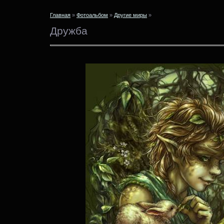
Главная
»
Фотоальбом
»
Другие миры
»
Дружба