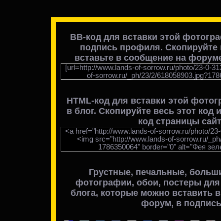
BB-код для вставки этой фотогр
подпись профиля. Скопируйте в
вставьте в сообщение на форуме
[url=http://www.lands-of-sorrow.ru/photo/23-0-31
of-sorrow.ru/_ph/23/2/618058903.jpg?1786
HTML-код для вставки
этой фотог
в блог
. Скопируйте весь этот код 
код страницы сайт
<a href="http://www.lands-of-sorrow.ru/photo/23
<img src="http://www.lands-of-sorrow.ru/_p
1786350064" border="0" alt="Фея зел
Грустные, печальные, больш
фотографии, обои, постеры для
блога, которые можно вставить в 
форум, в подпись