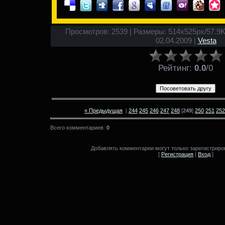
Просмотров: 2539 | Размеры: 514x525px/57.9Kb 
02.04.2009 |
Vesta
Рейтинг
:
0.0
/
0
« Предыдущая
|
244
245
246
247
248
[
249
]
250
251
252
Всего комментариев:
0
Добавлять комментарии могут только зарегистриро
[
Регистрация
|
Вход
]