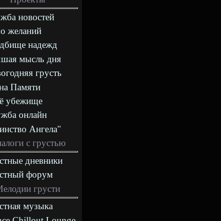
жба новостей
о желаний
дбище надежд
шая мысль дня
огодняя грусть
на Памяти
ё убежище
жба онлайн
инство Ангела"
алоги с грустью
стные дневники
стный форум
елодии грусти
стная музыка
nce,Chillout,Lounge