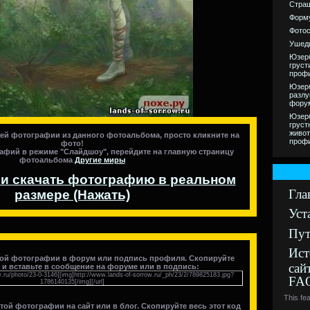
Страш
Форму
Фотос
Ушед
Юзерб
груст
проф
Юзерб
разлу
фору
Юзерб
груст
живот
ей фотографии из данного фотоальбома, просто кликните на
проф
фото!
афий в режиме "Слайдшоу", перейдите на главную страницу
фотоальбома
Другие миры
и скачать фотографию в реальном
Гла
размере (Нажать)
Уст
Пут
Ист
той фотографии в форум или подпись профиля. Скопируйте
сай
д и вставьте в сообщение на форуме или в подпись:
w.ru/photo/23-0-3146][img]http://www.lands-of-sorrow.ru/_ph/23/2/789825183.jpg?
FA
1786140135[/img][/url]
This fe
этой фотографии
на сайт или в блог
. Скопируйте весь этот код