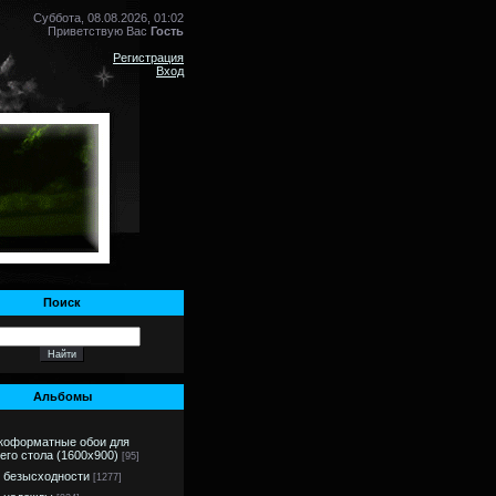
Суббота, 08.08.2026, 01:02
Приветствую Вас
Гость
Регистрация
Вход
Поиск
Альбомы
коформатные обои для
его стола (1600х900)
[95]
 безысходности
[1277]