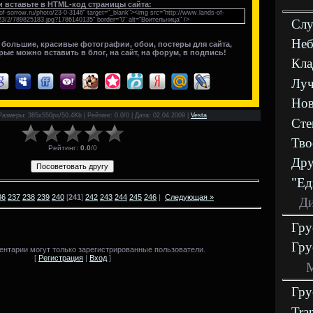
и вставьте в HTML-код страницы сайта:
of-sorrow.ru/photo/23-0-3146" target="_blank"><img src="http://www.lands-of-
23/2/789825183.jpg?1786140135" border="0" alt="Воительница" />
Слу
Неб
 большие, красивые фотографии, обои, постеры для сайта,
рые можно вставить в блог, на сайт, на форум, в подпись!
Кла
Луч
Нов
Размеры: 385x550px/50.4Kb | Рейтинг: 0.0/0 | Дата: 02.04.2009 |
Vesta
Сте
Тво
Рейтинг
:
0.0
/
0
Дру
"Ед
36
237
238
239
240
[
241
]
242
243
244
245
246
|
Следующая »
Ди
Гру
Гру
нтарии могут только зарегистрированные пользователи.
[
Регистрация
|
Вход
]
М
Гру
Tra