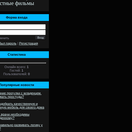
стные фильмы
Форма входа
омнить
был пароль
|
Регистрация
Статистика
Онлайн всего:
1
Гостей:
1
Пользователей:
0
Популярные новости
ние прогулки с младенцем.
ежать простуды?
одобрать качественную и
чную мебель для своего дома
 врачи необходимы
денному?
равильно развивать логику у
?