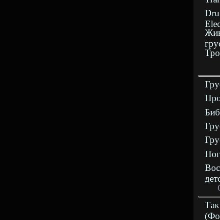
Dru
Ele
Жив
гру
Тро
Гру
Про
Биб
Гру
Гру
Пог
Вос
дет
Так
(Фо