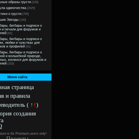
ные образы грусти
[100]
ла одиночества
[2025]
тихи о грусти
[705]
шие Звезды
[100]
ары, бигбары и подписи о
и и печали для форумов и
илей
[61]
ары, бигбары и подписи о
ке, любви и чувствах для
мов и профилей
[61]
ары, бигбары и подписи о
ной и волшебной природе,
ных, космосе для форумов и
илей
[310]
Меню сайта
вная страница
ав и правила
еводитель (
)
ория создания
та
Q
ature is for Premium users only!
Проекты