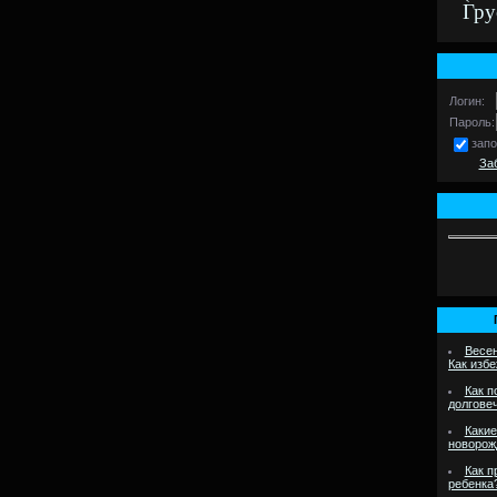
Гру
Логин:
Пароль:
зап
За
Весен
Как изб
Как п
долгове
Какие
новорож
Как п
ребенка