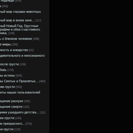
 надежды
[924]
а
[304]
ный мир глазами животных
ный мир в моем окне...
[117]
ный Новый Год. Грустные
рафии и обои счастливого
ника.
[106]
ь о близком человеке
[399]
е миры
[268]
кость и коварство
[91]
дивительного и непознанного
после грусти
[169]
бовь
[178]
зы истины
[505]
ы Святых и Проклятых...
[460]
жи грусти
[593]
еты наших пользователей
щение разлуке
[381]
ящения смерти
[191]
ники ушедшего детства...
[111]
ки грусти
[144]
е прекрасного...
[579]
и грусти
[125]