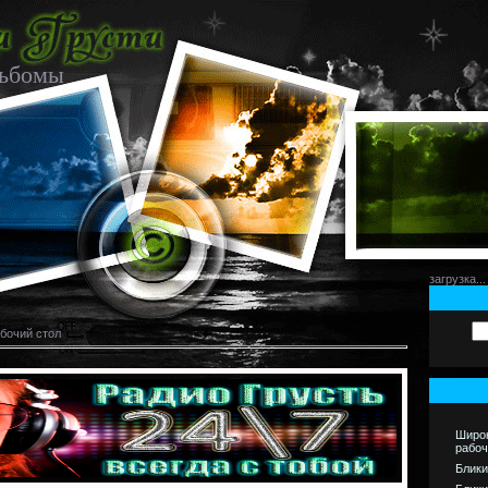
льбомы
загрузка...
абочий стол
Широ
рабоч
Блики