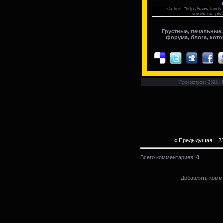
<a href="http://www.lands-
sorrow.ru/_ph/
Грустные, печальные,
форума, блога, кото
Просмотров: 2392 | 
« Предыдущая
|
2
Всего комментариев:
0
Добавлять комме