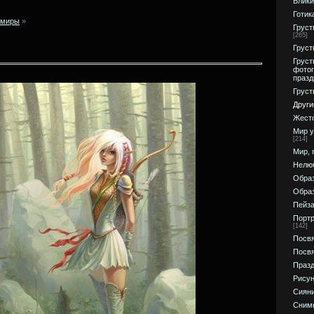
Блики
Готик
 миры
»
Груст
[265]
Груст
Груст
фотог
празд
Груст
Други
Жесто
Мир у
[214]
Мир, 
Нелю
Обра
Образ
Пейза
Портр
[142]
Посвя
Посв
Празд
Рисун
Сияни
Снимк