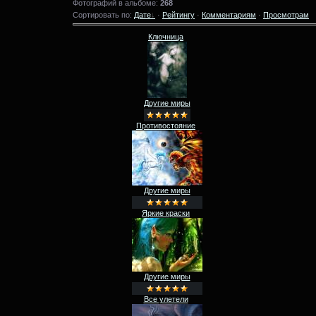
Фотографий в альбоме:
268
Сортировать по:
Дате
·
Рейтингу
·
Комментариям
·
Просмотрам
Ключница
Другие миры
Противостояние
Другие миры
Яркие краски
Другие миры
Все улетели