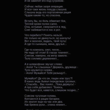
И не заметит его под сугробом.
Сейчас любая зазря операция.
И все-таки жизнь покуда слышна.
Слышна ведь его портативная рация
Чудом каким-то, но спасена.
Встать бы, но боль обжигает бок,
Теплой крови полон сапог,
Она, остывая, смерзается в лед,
Снег набивается в нос и рот.
Что перебито? Понять нельзя.
Но только не двинуться, не шагнуть!
Вот и окончен, видать, твой путь!
А где-то сынишка, жена, друзья...
Где-то комната, свет, тепло...
Не надо об этом! В глазах темнеет...
Снегом, наверно, на метр замело.
Тело сонливо деревенеет...
А в шлемофоне звучат слова:
- Алло! Ты слышишь? Держись, дружище -
Тупо кружится голова...
- Алло! Мужайся! Тебя разыщут!..
Мужайся? Да что он, пацан или трус?!
В каких ведь бывал переделках грозных.
- Спасибо... Вас понял... Пока держусь! -
А про себя добавляет: "Боюсь,
Что будет все, кажется, слишком поздно..."
Совсем чугунная голова.
Кончаются в рации батареи.
Их хватит еще на час или два.
Как бревна руки... спина немеет...