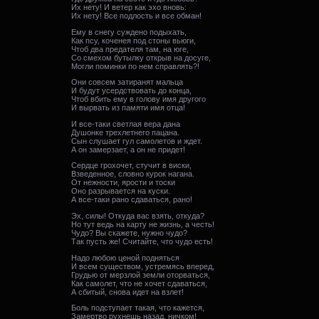
Их нету! И ветер как эхо вновь:
Их нету! Все подлость и все обман!
Ему в снегу суждено подыхать,
Как псу, коченея под стоны вьюги,
Чтоб два предателя там, на юге,
Со смехом бутылку открыв на досуге,
Могли поминки по нем справлять?!
Они совсем затиранят мальца
И будут усердствовать до конца,
Чтоб вбить ему в голову имя другого
И вырвать из памяти имя отца!
И все-таки светлая вера дана
Душонке трехлетнего пацана.
Сын слушает гул самолетов и ждет.
А он замерзает, а он не придет!
Сердце грохочет, стучит в виски,
Взведенное, словно курок нагана.
От нежности, ярости и тоски
Оно разрывается на куски.
А все-таки рано сдаваться, рано!
Эх, силы! Откуда вас взять, откуда?
Но тут ведь на карту не жизнь, а честь!
Чудо? Вы скажете, нужно чудо?
Так пусть же! Считайте, что чудо есть!
Надо любою ценой подняться
И всем существом, устремясь вперед,
Грудью от мерзлой земли оторваться,
Как самолет, что не хочет сдаваться,
А сбитый, снова идет на взлет!
Боль подступает такая, что кажется,
Замертво рухнешь назад, ничком!