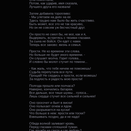
Потом, как ударив, имя сказала,
Лучшего друга его назвала!
Затем добавила торопливо:
- Мы улетаем на днях на юг.
Здесь трудно нам было бы жить счастливо.
Быть может, все это не так красиво,
Но он не совсем уж бесчестный друг.
Он просто не смел бы, не мог, как и я,
Выдержать, встретясь с твоими глазами.
За сына не бойся. Он едет с нами.
Теперь все заново: жизнь и семья.
Прости. Не ко времени эти слова.
Но больше не будет иного времени. -
Он слушает молча. Горит голова...
И словно бы молот стучит по темени...
- Как жаль, что тебе ничем не поможешь!
Судьба перепутала все пути.
Прощай! Не сердись и прости, если можешь!
За подлость и радость мою прости!
Полгода прошло или полчаса?
Наверно, кончились батареи.
Все дальше, все тише шумы... голоса...
Лишь сердце стучит все сильней и сильнее!
Оно грохочет и бьет в виски!
Оно полыхает огнем и ядом.
Оно разрывается на куски!
Что больше в нем: ярости или тоски?
Взвешивать поздно, да и не надо!
Обида волной заливает кровь.
Перед глазами сплошной туман.
Где дружба на свете и где любовь?