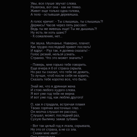
Увы, все глуше звучат слова.
Развязка, вот она - как ни тяжко.
Живет еще только одна голова,
А тело - остывшая деревяшка.
А голос кричит: - Ты слышишь, ты слышишь?!
Держись! Часов через пять рассвет.
Ведь ты же живешь еще! Ты же дышишь?!
Ну есть ли хоть шанс?
- К сожалению, нет...
Ни звука. Молчанье. Наверно, плачет.
Как трудно последний привет послать!
И вдруг: - Раз так, я должна сказать! -
Голос резкий, нельзя узнать.
Странно. Что это может значить?
- Поверь, мне горько тебе говорить.
Еще вчера я б от страха скрыла.
Но раз ты сказал, что тебе не дожить,
То лучше, чтоб после себя не корить,
Сказать тебе коротко все, что было.
Знай же, что я дрянная жена
И стою любого худого слова.
Я вот уже год тебе не верна
И вот уже год, как люблю другого!
О, как я страдала, встречая пламя
Твоих горячих восточных глаз. -
Он молча слушал ее рассказ,
Слушал, может, последний раз,
Сухую былинку зажав зубами.
- Вот так целый год я лгала, скрывала,
Но это от страха, а не со зла.
- Скажи мне имя!..-
Она помолчала,