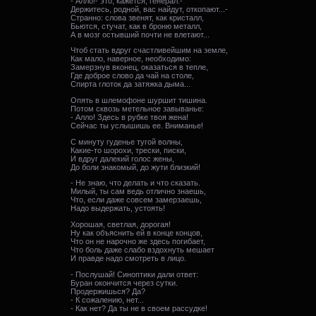
- Алло!- это, кажется, генерал.-
Держитесь, родной, вас найдут, откопают...-
Странно: слова звенят, как кристалл,
Бьются, стучат, как в броню металл,
А в мозг остывший почти не влетают...
Чтоб стать вдруг счастливейшим на земле,
Как мало, наверное, необходимо:
Замерзнув вконец, оказаться в тепле,
Где доброе слово да чай на столе,
Спирта глоток да затяжка дыма...
Опять в шлемофоне шуршит тишина.
Потом сквозь метельное завыванье:
- Алло! Здесь в рубке твоя жена!
Сейчас ты услышишь ее. Вниманье!
С минуту гуденье тугой волны,
Какие-то шорохи, трески, писки,
И вдруг далекий голос жены,
До боли знакомый, до жути близкий!
- Не знаю, что делать и что сказать.
Милый, ты сам ведь отлично знаешь,
Что, если даже совсем замерзаешь,
Надо выдержать, устоять!
Хорошая, светлая, дорогая!
Ну как объяснить ей в конце концов,
Что он не нарочно же здесь погибает,
Что боль даже слабо вздохнуть мешает
И правде надо смотреть в лицо.
- Послушай! Синоптики дали ответ:
Буран окончится через сутки.
Продержишься? Да?
- К сожалению, нет...
- Как нет? Да ты не в своем рассудке!