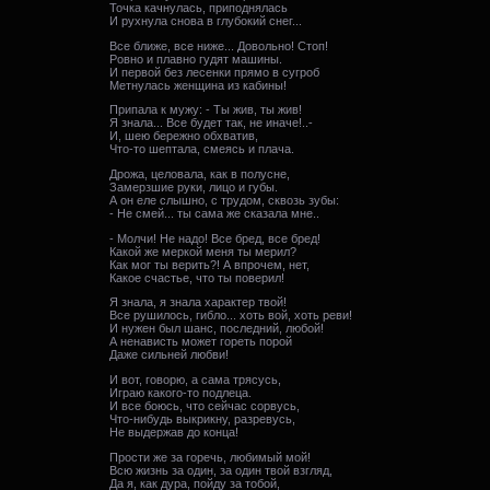
Точка качнулась, приподнялась
И рухнула снова в глубокий снег...
Все ближе, все ниже... Довольно! Стоп!
Ровно и плавно гудят машины.
И первой без лесенки прямо в сугроб
Метнулась женщина из кабины!
Припала к мужу: - Ты жив, ты жив!
Я знала... Все будет так, не иначе!..-
И, шею бережно обхватив,
Что-то шептала, смеясь и плача.
Дрожа, целовала, как в полусне,
Замерзшие руки, лицо и губы.
А он еле слышно, с трудом, сквозь зубы:
- Не смей... ты сама же сказала мне..
- Молчи! Не надо! Все бред, все бред!
Какой же меркой меня ты мерил?
Как мог ты верить?! А впрочем, нет,
Какое счастье, что ты поверил!
Я знала, я знала характер твой!
Все рушилось, гибло... хоть вой, хоть реви!
И нужен был шанс, последний, любой!
А ненависть может гореть порой
Даже сильней любви!
И вот, говорю, а сама трясусь,
Играю какого-то подлеца.
И все боюсь, что сейчас сорвусь,
Что-нибудь выкрикну, разревусь,
Не выдержав до конца!
Прости же за горечь, любимый мой!
Всю жизнь за один, за один твой взгляд,
Да я, как дура, пойду за тобой,