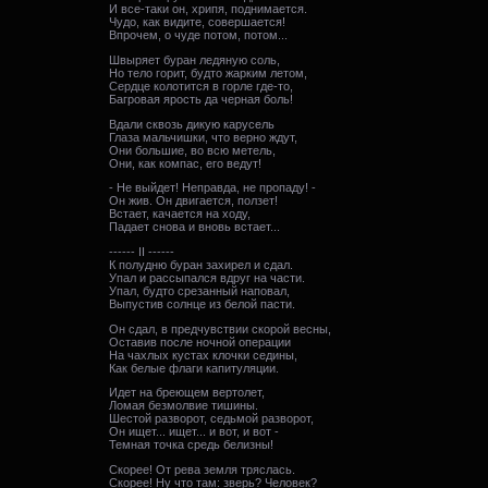
И все-таки он, хрипя, поднимается.
Чудо, как видите, совершается!
Впрочем, о чуде потом, потом...
Швыряет буран ледяную соль,
Но тело горит, будто жарким летом,
Сердце колотится в горле где-то,
Багровая ярость да черная боль!
Вдали сквозь дикую карусель
Глаза мальчишки, что верно ждут,
Они большие, во всю метель,
Они, как компас, его ведут!
- Не выйдет! Неправда, не пропаду! -
Он жив. Он двигается, ползет!
Встает, качается на ходу,
Падает снова и вновь встает...
------ II ------
К полудню буран захирел и сдал.
Упал и рассыпался вдруг на части.
Упал, будто срезанный наповал,
Выпустив солнце из белой пасти.
Он сдал, в предчувствии скорой весны,
Оставив после ночной операции
На чахлых кустах клочки седины,
Как белые флаги капитуляции.
Идет на бреющем вертолет,
Ломая безмолвие тишины.
Шестой разворот, седьмой разворот,
Он ищет... ищет... и вот, и вот -
Темная точка средь белизны!
Скорее! От рева земля тряслась.
Скорее! Ну что там: зверь? Человек?