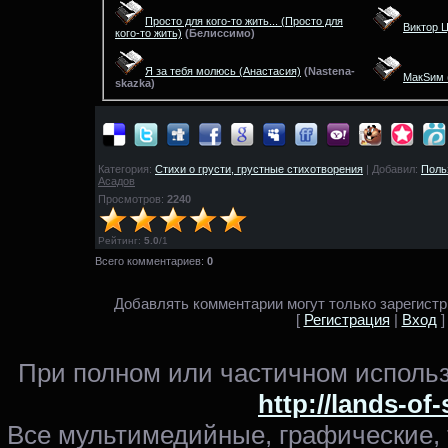
Просто для кого-то жить...
(Просто для
Виктор Ц
кого-то жить)
(
Белиссимо)
Я за тебя молюсь
(Анастасия)
(
Nastena-
МакSим
skazka)
Категория:
Стихи о грусти, грустные стихотворения
| Добавил:
Поль
Асадов
Просмотров:
2240
Рейтинг
:
5.0
/
1
Всего комментариев:
0
Добавлять комментарии могут только зарегист
[
Регистрация
|
Вход
]
При полном или частичном использ
http://lands-of
Все мультимедийные, графические,