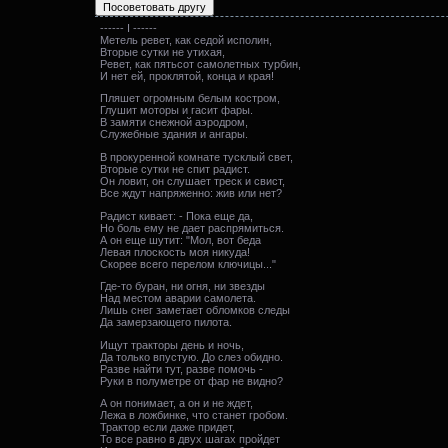
------ I ------
Метель ревет, как седой исполин,
Вторые сутки не утихая,
Ревет, как пятьсот самолетных турбин,
И нет ей, проклятой, конца и края!
Пляшет огромным белым костром,
Глушит моторы и гасит фары.
В замяти снежной аэродром,
Служебные здания и ангары.
В прокуренной комнате тусклый свет,
Вторые сутки не спит радист.
Он ловит, он слушает треск и свист,
Все ждут напряженно: жив или нет?
Радист кивает: - Пока еще да,
Но боль ему не дает распрямиться.
А он еще шутит: "Мол, вот беда
Левая плоскость моя никуда!
Скорее всего перелом ключицы..."
Где-то буран, ни огня, ни звезды
Над местом аварии самолета.
Лишь снег заметает обломков следы
Да замерзающего пилота.
Ищут тракторы день и ночь,
Да только впустую. До слез обидно.
Разве найти тут, разве помочь -
Руки в полуметре от фар не видно?
А он понимает, а он и не ждет,
Лежа в ложбинке, что станет гробом.
Трактор если даже придет,
То все равно в двух шагах пройдет