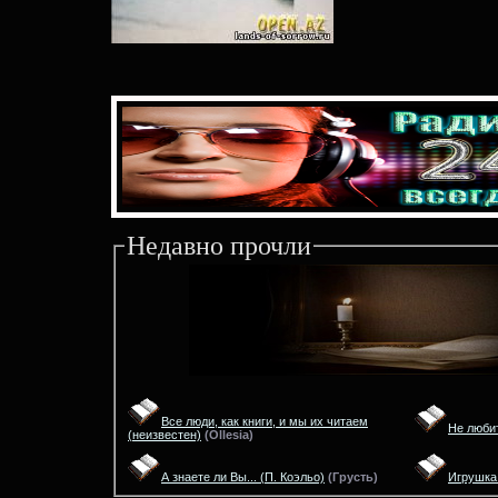
Недавно прочли
Все люди, как книги, и мы их читаем
Не любит
(неизвестен)
(
Ollesia)
А знаете ли Вы...
(П. Коэльо)
(
Грусть)
Игрушка