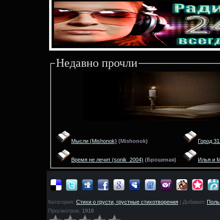
Недавно прочли
Мысли
(Mishonok)
(
Mishonok)
Город 3
Время не лечит
(sonik_2004)
(
Брошеная)
Илья и 
Категория:
Стихи о грусти, грустные стихотворения
| Добавил:
Поль
Просмотров:
1918