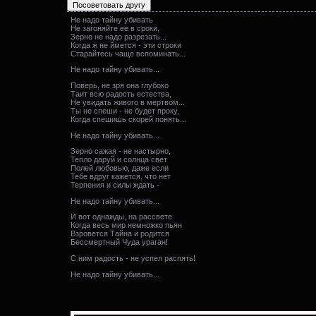
Не надо тайну убивать
Не загоняйте ее в сроки,
Зерно не надо разрезать...
Когда ж не ймется - эти строки
Старайтесь чаще вспоминать...
Не надо тайну убивать...
Поверь, не зря она глубоко
Таит всю радость естества,
Не увидать живого в мертвом...
Ты не спеши - не будет проку,
Когда спешишь скорей понять...
Не надо тайну убивать...
Зерно сажая - не настырно,
Тепло даруй и солнца свет
Полей любовью, даже если
Тебе вдруг кажется, что нет
Терпения и силы ждать -
Не надо тайну убивать...
И вот однажды, на рассвете
Когда весь мир немножко пьян
Взровется Тайна и родится
Бессмертный Чуда ураган!
С ним радость - не успел распять!
Не надо тайну убивать...