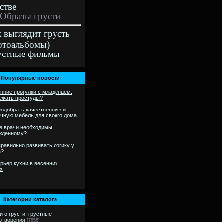
стве
Образы грусти
к выглядит грусть
отоальбомы)
устные фильмы
Популярные новости
нние прогулки с младенцем.
бежать простуды?
подобрать качественную и
ечную мебель для своего дома
е врачи необходимы
жденному?
правильно развивать логику у
а?
рьер кухни в весенних
ах
Категории каталога
и о грусти, грустные
отворения
[7856]