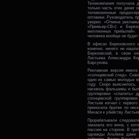
Телекомпания получала 
только часть этих денег 
телевизионные продюсе
оптовики. Руководитель п
уверен: «Отмена рекламы
«Премьер-СВ») и Березо
миллионных прибылей». 
человека вообще не будет 
В офисах Березовского и
конечно, ничего не нашл
Березовский, в свою оч
Листьева Александра Ко
Барсукова.
Рекламная версия имела 
«солнцевский след». Снач
один из самых молодых во
году. Скоро выяснилось,
насквозь фальшивы и был
группировки «спалить» д
солнцевской группировк
Листьев изгнал с первог
приносила братве по нес
Михася к убийству Листьев
Прорабатывали следовате
заказала его жена, с ко
пассию на стороне. В тр
однажды Альбина даже п
таблеток. Вдове Влада п