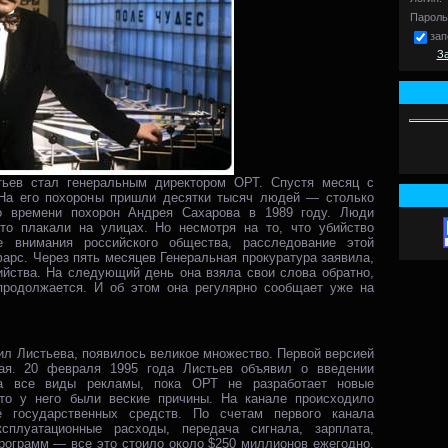
Пароль
зап
З
тьев стал генеральным директором ОРТ. Спустя месяц с
На его похороны пришли десятки тысяч людей — столько
о времени похорон Андрея Сахарова в 1989 году. Люди
то плакали на улицах. Но несмотря на то, что убийство
 внимания российского общества, расследование этой
фарс. Через пять месяцев Генеральная прокуратура заявила,
ийства. На следующий день она взяла свои слова обратно,
продолжается. И об этом она регулярно сообщает уже на
бил Листьева, появилось великое множество. Первой версией
ая. 20 февраля 1995 года Листьев объявил о введении
на все виды рекламы, пока ОРТ не разработает новые
то у него были веские причины. На канале происходило
е государственных средств. По счетам первого канала
ксплуатационные расходы, передача сигнала, зарплата,
рограмм — все это стоило около $250 миллионов ежегодно.