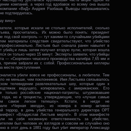
дении компаний, а через год вдобавок ко всему она вышла
екомпании «ВиД» Андрея Разбаша. Выводы напрашивались
 не подтвердилась.
шу вину»
ватели, которые искали не столько исполнителей, сколько
тьева, просчитались. Их можно было понять: президент
е под свой контроль — тут какими-то случайными убийцами
ем материалы следствия свидетельствуют, что убийство
профессионально. Листьев был сначала ранен навылет в
от убийц и лишь затем получил вторую пулю, которая вошла
лся он только через 15 минут. Эксперты заявили, что убийцы
та — «Скорпион» чешского производства калибра 7,65 мм и
ра, причем забрали их с собой. Профессиональные киллеры
на месте преступления.
урналиста убили вовсе не профессионалы, а любители. Тем
было не меньше, чем поклонников. Имя Листьева связывалось
ском телевидении развлекательных шоу, которые один к
одтяжек ведущего, копировались с американских. Его
е только российские национал-патриоты, штурмовавшие
3 года, но и троцкисты, утверждающие, что «лучше самые
чем самое легкое телешоу». Кстати, в нигде не
рнале «Черная звезда», из номера в номер активно
й террор, в день убийства генерального директора ОРТ
анифест «Владислав Листьев мертв!». В этом манифесте
али на себя косвенную ответственность за убийство,
нителем был человек их взглядов и совсем не случайно оно
но в этот день в 1881 году был убит император Александр