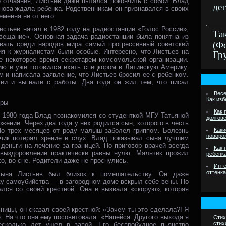
 отчаяния, Листьев даже пытался покончить с собой. Влад
дет
снова ждала ребенка. Родственникам он признавался в своих
еменна не от него.
стьев начал в 1982 году на радиостанции «Голос России»,
Та
овещание». Основная задача радиостанции была понятна из
(Ф
вать среди народов мира самый прогрессивный советский
ия к журналистам были особые. Интересно, что Листьев на
Гр
е некоторое время секретарем комсомольской организации.
ию и уже готовился ехать спецкором в Латинскую Америку.
м и написала заявление, что Листьев бросил ее с ребенком.
ии и выгнали с работы. Два года он жил тем, что писал
Весе
Как из
уры
Как 
 1980 года Влад познакомился со студенткой МГУ Татьяной
долгов
жение. Через два года у них родился сын, которого в честь
Каки
Но трех месяцев от роду малыш заболел гриппом. Болезнь
новоро
ик потерял зрение и слух. Влад показывал сына лучшим
деньги на лечение за границей. Но приговор врачей всегда
Как 
ыздоровление практически равны нулю. Мальчик прожил
ребенк
хо, во сне. Родители даже не проснулись.
Инте
оттенк
сына Листьев был близок к помешательству. Он даже
у самоубийства — в загородном доме вскрыл себе вены. Но
лся со своей крестной. Она и вызвала «скорую», которая
ницы, он сказал своей крестной: «Зачем ты это сделала?! Я
. На что она ему посоветовала: «Напейся. Другого выхода я
Стих
стих
сколько лет ушел в запой. Его беспробудное пьянство