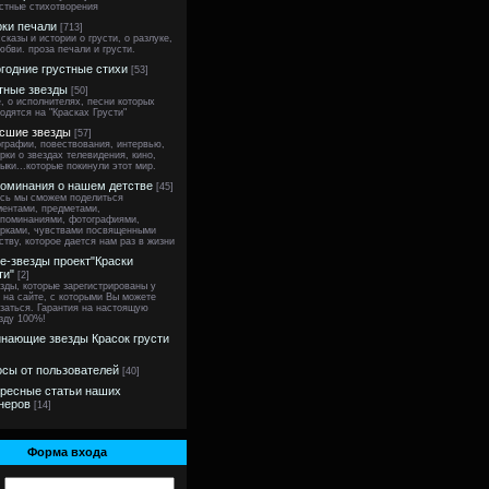
стные стихотворения
ки печали
[713]
сказы и истории о грусти, о разлуке,
юбви. проза печали и грусти.
годние грустные стихи
[53]
тные звезды
[50]
, о исполнителях, песни которых
одятся на "Красках Грусти"
сшие звезды
[57]
графии, повествования, интервью,
рки о звездах телевидения, кино,
ыки...которые покинули этот мир.
оминания о нашем детстве
[45]
сь мы сможем поделиться
ентами, предметами,
поминаниями, фотографиями,
рками, чувствами посвященными
ству, которое дается нам раз в жизни
ne-звезды проект"Краски
ти"
[2]
зды, которые зарегистрированы у
 на сайте, с которыми Вы можете
заться. Гарантия на настоящую
зду 100%!
нающие звезды Красок грусти
сы от пользователей
[40]
ресные статьи наших
неров
[14]
Форма входа