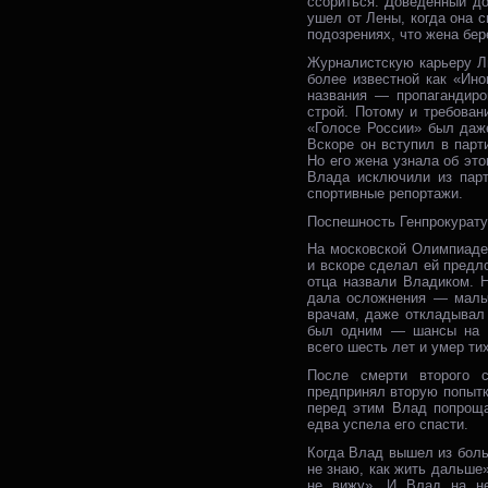
ссориться. Доведенный до
ушел от Лены, когда она 
подозрениях, что жена бер
Журналистскую карьеру Ли
более известной как «Ин
названия — пропагандиро
строй. Потому и требован
«Голосе России» был даж
Вскоре он вступил в парт
Но его жена узнала об это
Влада исключили из парт
спортивные репортажи.
Поспешность Генпрокурат
На московской Олимпиаде
и вскоре сделал ей предло
отца назвали Владиком. 
дала осложнения — мальч
врачам, даже откладывал 
был одним — шансы на в
всего шесть лет и умер ти
После смерти второго 
предпринял вторую попытк
перед этим Влад попроща
едва успела его спасти.
Когда Влад вышел из боль
не знаю, как жить дальше»
не вижу». И Влад на не