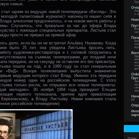
Гру
новую семью.
Очер
Рас
 стал одним из ведущих новой телепередачи «Взгляд». Это
о л
молодой талантливый журналист наконец-то нашел себя в
Ново
Влада алкоголем продолжалось, и на новом месте работы у
лемы. Случалось, что буквально за час до эфира Влада
Грус
Все
 чувство с помощью специальных препаратов. Листьев стал
нах
ажды просто не пришел на прямой эфир.
Пога
Био
лось дело, если бы он не встретил Альбину Назимову. Когда
оче
бине было 25 лет, она убедила Листьева бросить пить.
муз
аботу художника-реставратора и с головой погрузилась в
Восп
Зде
исутствовала на съемках телепрограмм, до поздней ночи
мом
ла передачи, ни на секунду не оставляя его без присмотра.
вос
оче
тьева пошли на лад, и в 1990 году он стал генеральным
дет
ии «ВиД». Вскоре телекомпания выпустила знаменитое
Onli
ервым ведущим которого стал Влад. Именно эта передача
Грус
вездой номер один на российском телевидении. С этого
Зве
стьева только росла, он открывал все новые телепроекты:
нас
свя
адай мелодию». 30 ноября 1994 года президент Ельцин
зве
изации первого телеканала, причем идея приватизации
Начи
Березовскому, а Владу Листьеву. Новая компания стала
[6]
нное российское телевидение).
Опро
Инте
парт
Логин: