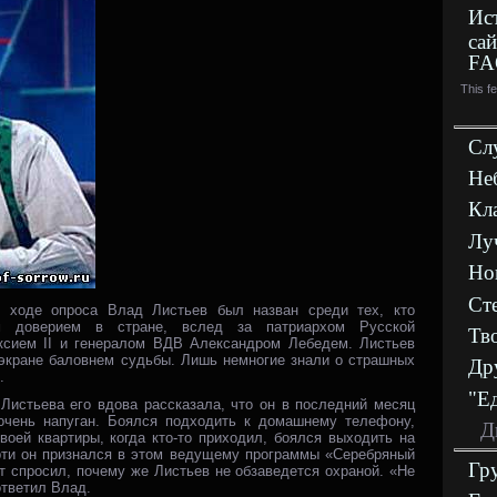
Ис
сай
FA
This f
Сл
Не
Кл
Лу
Но
Ст
в ходе опроса Влад Листьев был назван среди тех, кто
м доверием в стране, вслед за патриархом Русской
Тв
ксием II и генералом ВДВ Александром Лебедем. Листьев
 экране баловнем судьбы. Лишь немногие знали о страшных
Др
.
"Е
Листьева его вдова рассказала, что он в последний месяц
очень напуган. Боялся подходить к домашнему телефону,
Д
воей квартиры, когда кто-то приходил, боялся выходить на
рти он признался в этом ведущему программы «Серебряный
Гр
 спросил, почему же Листьев не обзаведется охраной. «Не
тветил Влад.