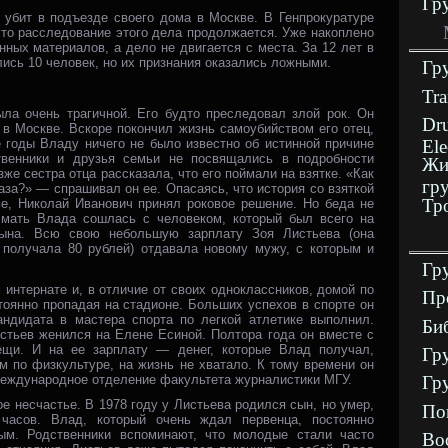
Гр
 убит в подъезде своего дома в Москве. В Генпрокуратуре
что расследование этого дела продолжается. Уже накоплено
нных материалов, а дело не двигается с места. За 12 лет в
ись 10 человек, но их признания оказались ложными.
Гр
Tra
ла очень трагичной. Его будто преследовал злой рок. Он
Dru
 в Москве. Вскоре покончил жизнь самоубийством его отец,
Ele
 годы Владу ничего не было известно об истинной причине
твенники и друзья семьи не посвящались в подробности
Жи
же сестра отца рассказала, что его поймали на взятке. «Как
гр
аза?» — спрашивал он ее. Опасаясь, что история со взяткой
Тр
ье, Николай Иванович принял роковое решение. Но беда не
мать Влада сошлась с человеком, который был всего на
ына. Всю свою небольшую зарплату Зоя Листьева (она
 получала 80 рублей) отдавала новому мужу, с которым и
Гр
 интернате и, в отличие от своих одноклассников, домой по
Пр
оянно пропадая на стадионе. Больших успехов в спорте он
кандидата в мастера спорта по легкой атлетике выполнил.
Би
стьев женился на Елене Есиной. Полтора года он вместе с
ещи. И на ее зарплату — денег, которые Влад получал,
Гр
м по физкультуре, на жизнь не хватало. К тому времени он
международное отделение факультета журналистики МГУ.
Гр
е несчастье. В 1978 году у Листьева родился сын, но умер,
По
 часов. Влад, который очень ждал первенца, постоянно
ым. Родственники вспоминают, что молодые стали часто
Во