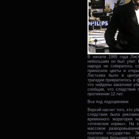
В начале 1995 года Лис
небольшим он был убит. 
народа не собиралось с
приносили цветы и откры
Листьева было в центре
трагедии превратилось в 
что найдены заказчики уб
сообщив, что следствие 
протяжении 12 лет.
Все под подозрением
Версий насчет того, кто у
следствия была рекламн
временного моратория 
«этические нормы». На э
массовое разворовывани
платило государство. Э
подготовка большинства п