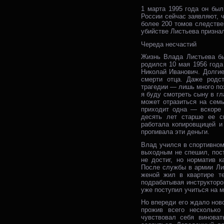
1 марта 1995 года он был
России сейчас заявляют, 
более 200 томов следстве
убийстве Листьева признал
Череда несчастий
Жизнь Влада Листьева бы
родился 10 мая 1956 года
Николай Иванович. Долгие
смерти отца. Даже родс
трагедии — лишь много поз
я буду смотреть сыну в гл
может отразиться на сем
приходит одна — вскоре 
десять лет старше ее с
работала копировщицей и
пропивала эти деньги.
Влад учился в спортивном
выходным не спешил, пост
не достиг, но норматив 
После службы в армии Ли
женой жил в квартире т
подрабатывая инструкторо
уже поступил учиться на 
Но впереди его ждало ново
прожив всего несколько
чувствовал себя виноват