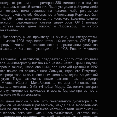
доходы от рекламы — примерно $80 миллионов в год, но
оставалась в самой компании. Львиную долю забирали либо
ры, которые вели вещание на канале, либо рекламные
резидентской службы безопасности Александр Коржаков был
 на ОРТ означала лично для Лисовского (хозяина фирмы
вского (председателя совета директоров ОРТ) потерю
Листьев якобы даже говорил о Лисовском, что «этого
на канале».
 Лисовского были произведены обыски, но следователи,
и. 1 марта 1998 года исполнительный секретарь СНГ Борис
ередь, обвинил в причастности к организации убийства
ржакова и бывшего руководителей ФСБ России Михаила
варианты. В частности, следователи долго отрабатывали
ала инициатором убийства был назван некто Юрий Пичугин,
ров в законе, «коронованный» солнцевской братвой в 1992
 что показания заключенного Сапчука, сдавшего Пичугина,
и продиктованы обыкновенным желанием одной бандитской
ругую. Тогда заказчиком стали называть самого лидера
и Михася (Сергея Михайлова), а мотивы объяснять так:
о канала компанию GMS («Глобал Медиа Системз»), которая
кольку миллионов долларов в месяц. Однако причастность
а тоже не была доказана.
ли даже версию о том, что генерального директора ОРТ
торой он намеревался развестись, найдя себе молоденькую
етьей по счету семье Листьева частыми стали конфликты —
ыталась покончить жизнь самоубийством, наглотавшись
о наследству досталась крупнейшая часть акций одной из