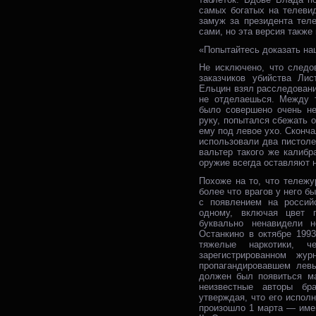
самых богатых на телеви
замуж за президента тел
сами, но эта версия также
«Попытайтесь доказать на
Не исключено, что следо
заказчиков убийства Лис
Ельцин взял расследовани
не отделаешься. Между т
было совершено очень не
руку, попытался сбежать 
ему под левое ухо. Сконча
использовали два пистоле
вальтер такого же калиб
оружие всегда оставляют 
Похоже на то, что тележ
более что врагов у него 
с появлением на россий
одному, включая цвет п
буквально ненавидели н
Останкино в октябре 199
тяжелые наркотики, 
зарегистрированном жу
пропагандировавшем левы
должен был появиться м
неизвестные авторы бр
утверждая, что его испол
произошло 1 марта — имен