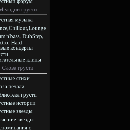
устный форум
Мелодии грусти
устная музыка
nce,Chillout,Lounge
m'n'bass, DubStep,
ctro, Hard
вые концерты
усти
огательные клипы
Слова грусти
устные стихи
оза печали
блиотека грусти
устные истории
устные звезды
гасшие звезды
споминания о