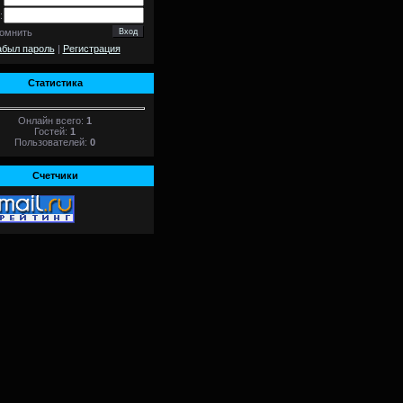
:
омнить
абыл пароль
|
Регистрация
Статистика
Онлайн всего:
1
Гостей:
1
Пользователей:
0
Счетчики