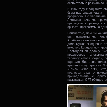
окончательно разрушило 
В 1987 году Влад Листьев
была настоящая удача — 
профессии. Но увлечение 
Листьева начались проб
приходилось приводить в
срывать программы, а одн
Неизвестно, чем бы кончи
они познакомились, Аль
Альбина оставила свою р
дела мужа: ежедневно пр
вместе с Владом монтирова
Благодаря ей дела у Лис
продюсером телекомпан
телешоу «Поле чудес», п
сделала Листьева телез
времени популярность Ли
«Тема», «Час пик», «Уг
подписал указ о приват
принадлежала не Борису 
называться ОРТ (Обществе