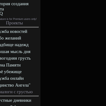
тория создания
та
Q
eature is for Premium users only!
Проекты
ужба новостей
бо желаний
адбище надежд
чшая мысль дня
вогодняя грусть
ена Памяти
оё убежище
ужба онлайн
динство Ангела"
иалоги с грустью
устные дневники