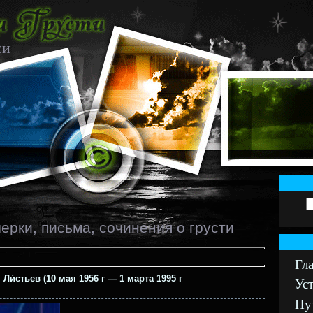
си
черки, письма, сочинения о грусти
Гл
Ли́стьев (10 мая 1956 г — 1 марта 1995 г
Уст
Пу