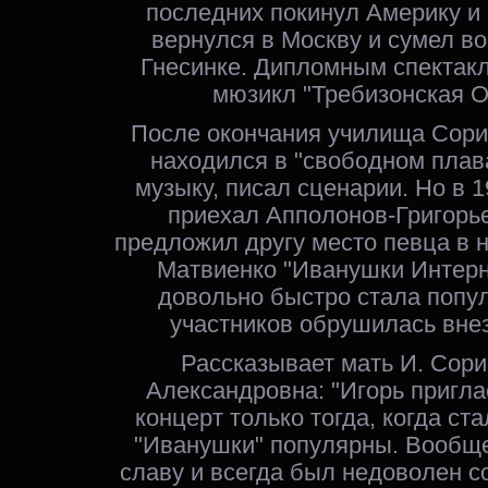
последних покинул Америку и
вернулся в Москву и сумел во
Гнесинке. Дипломным спектак
мюзикл
"Требизонская О
После окончания училища Сори
находился в "свободном плава
музыку, писал сценарии. Но в 1
приехал Апполонов-Григорье
предложил другу место певца в н
Матвиенко "Иванушки Интерн
довольно быстро стала попул
участников обрушилась вне
Рассказывает мать И. Сор
Александровна: "Игорь пригла
концерт только тогда, когда ст
"Иванушки" популярны. Вообще
славу и всегда был недоволен со