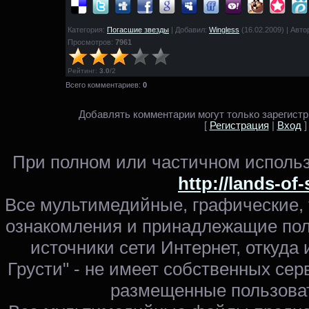
Категория:
Погасшие звезды
| Добавил:
Wingless
(16.02.2009) | Авто
Просмотров:
7961
Рейтинг
:
3.0
/
2
Всего комментариев:
0
Добавлять комментарии могут только зарегист
[
Регистрация
|
Вход
]
При полном или частичном использ
http://lands-of
Все мультимедийные, графические,
ознакомления и принадлежащие пол
источники сети Интернет, откуда 
Грусти" - не имеет собственных сер
размещенные пользоват