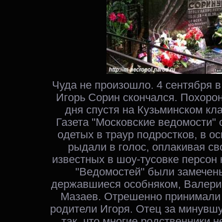
Чуда не произошло. 4 сентября в
Игорь Сорин скончался. Похоро
дня спустя на Кузьминском к
Газета "Московские ведомости"
одетых в траур подростков, в о
рыдали в голос, оплакивая св
известных в шоу-тусовке персон
"Ведомостей" были замечен
державшиеся особняком, Валери
Мазаев. Отрешенно принимали
родители Игоря. Отец за минувш
так, что многие родственники н