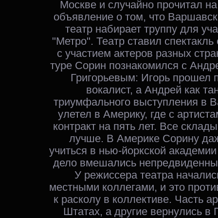
Москве и случайно прочитал на
объявление о том, что Варшавс
театр набирает труппу для уч
"Метро". Театр ставил спектакль
с участием актеров разных стра
туре Сорин познакомился с Анд
Григорьевым: Игорь прошел п
вокалист, а Андрей как та
триумфального выступления в В
улетел в Америку, где с артист
контракт на пять лет. Все склад
лучше. В Америке Сорину да
учиться в нью-йоркской академии 
дело вмешались непредвиденные
У режиссера театра началис
местными коллегами, и это прот
к расколу в коллективе. Часть а
Штатах, а другие вернулись в 