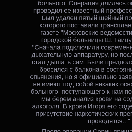
больного. Операция длилась ок
проводил ее известный профессо
Был удален пятый шейный по
которого поставили трансплан
газете "Московские ведомости
городской больницы Ш. Гаиц
"Сначала подключили современ
дыхательную аппаратуру, но пос
стал дышать сам. Были предпол
бросился с балкона в состоян
опьянения, но я официально заяв
не имеют под собой никаких осн
больного, поступающего к нам по
мы берем анализ крови на со
алкоголя. В крови Игоря его сод
присутствие наркотических пре
проводятся..."
После операции Сорин прише