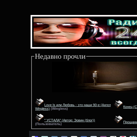
Недавно прочли
Love Is или Любовь - это наши 90-е
(Ангел
Конец
(С
Wingless)
(
Wingless)
" УСТАЛА"
(Автор: Эовин (блог))
Прощан
(
Пользователь)