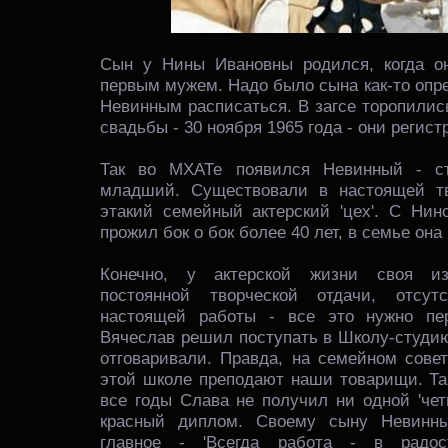
Сын у Нины Ивановны родился, когда о
первым мужем. Надо было сына как-то опр
Невинным расписаться. В загсе торопилис
свадьбы - 30 ноября 1965 года - они регист
Так во МХАТе появился Невинный - с
младший. Существовали в настоящей тв
этакий семейный актерский 'цех'. С Нин
прожил бок о бок более 40 лет, в семье она
Конечно, у актерской жизни своя из
постоянной творческой отдачи, отсут
настоящей работы - все это нужно пер
Вячеслав решил поступать в Школу-студию
отговаривали. Правда, на семейном совет
этой школе преподают наши товарищи. Так
все годы Слава не получил ни одной 'чет
красный диплом. Своему сыну Невинн
главное - 'Всегда работа - в радос