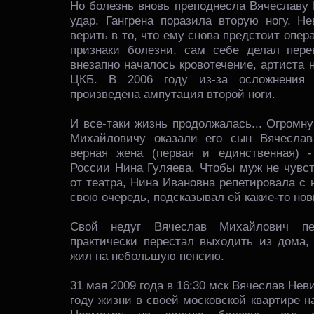
Но болезнь вновь преподнесла Вячеславу
удар. Гангрена поразила вторую ногу. Н
верить в то, что ему снова предстоит опер
признаки болезни, сам себе делал перев
внезапно началось кровотечение, артиста
ЦКБ. В 2006 году из-за осложнения 
произведена ампутация второй ноги.
И все-таки жизнь продолжалась... Огромн
Михайловичу оказали его сын Вячесла
верная жена (первая и единственная) -
России Нина Гуляева. Чтобы муж не чувс
от театра, Нина Ивановна репетировала с 
свою очередь, подсказывал ей какие-то но
Свой недуг Вячеслав Михайлович пер
практически перестал выходить из дома, 
жил на небольшую пенсию.
31 мая 2009 года в 16:30 мск Вячеслав Нев
году жизни в своей московской квартире н