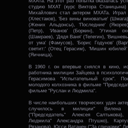
МХАТа. На этот раз попытка оказалась ус
студию МХАТ (курс Виктора Станицына) 
Михайлович стал актером МХАТа. Играл в
(Хлестаков), 'Без вины виноватые' (Шмага)
(Жених Альдонсы), 'Последние' (Якорев
(Петр), 'Иванов' (Боркин), 'Утиная охо
(Шамраев), 'Дядя Ваня' (Телегин), 'Вишневы
от ума' (Фамусов), 'Борис Годунов' (Вар
светит:' (Отец Герасим), 'Мишин юбилей'
(Яичница).
В 1960 г. он впервые снялся в кино, и
работника милиции Зайцева в психологич
Герасимова "Испытательный срок". П
молодого колхозника в фильме "Председа
фильме "Руслан и Людмила".
В числе наибольших творческих удач акте
случилось в милиции" Вилена А
("Председатель" Алексея Салтыкова)
Людмила" Александра Птушко), Карпу
Рязанова), Юсси Ватанен ("За спичками" Л