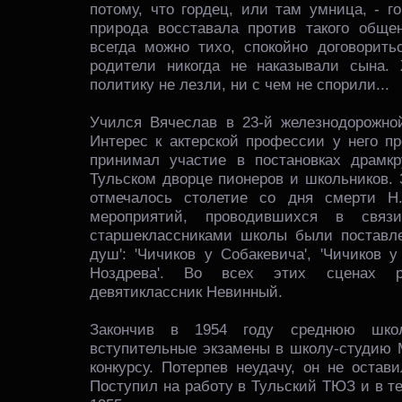
потому, что гордец, или там умница, - г
природа восставала против такого общен
всегда можно тихо, спокойно договоритьс
родители никогда не наказывали сына.
политику не лезли, ни с чем не спорили...
Учился Вячеслав в 23-й железнодорожно
Интерес к актерской профессии у него пр
принимал участие в постановках драмкр
Тульском дворце пионеров и школьников. 
отмечалось столетие со дня смерти Н.
мероприятий, проводившихся в свя
старшеклассниками школы были поставл
душ': 'Чичиков у Собакевича', 'Чичиков 
Ноздрева'. Во всех этих сценах р
девятиклассник Невинный.
Закончив в 1954 году среднюю шко
вступительные экзамены в школу-студию 
конкурсу. Потерпев неудачу, он не остав
Поступил на работу в Тульский ТЮЗ и в т