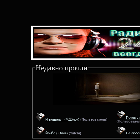
Недавно прочли
Почему 
И тишина...
(МДБлок)
(
Пользователь)
(
Пользовате
Йо-Йо
(Юлия)
(
Yulchi)
Не любо