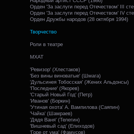
Народный артист СССР (1986)
Орден 'За заслуги перед Отечеством' III сте
Орден 'За заслуги перед Отечеством' IV ст
Орден Дружбы народов (28 октября 1994)
Творчество
Роли в театре
МХАТ
'Ревизор' (Хлестаков)
'Без вины виноватые' (Шмага)
'Дульсинея Тобосская' (Жених Альдонсы)
'Последние' (Якорев)
'Старый Новый Год' (Петр)
'Иванов' (Боркин)
'Утиная охота' А. Вампилова (Саяпин)
'Чайка' (Шамраев)
'Дядя Ваня' (Телегин)
'Вишневый сад' (Епиходов)
'Горе от ума' (Фамусов)