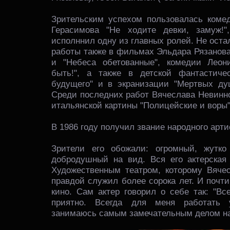
Зрительским успехом пользовалась комед
Герасимова "Не ходите девки, замуж!"
исполннил одну из главных ролей. Не ост
работы также в фильмах Эльдара Рязанова
и "Небеса обетованные", комедии Леон
быть!", а также в детской фантастиче
будущего" и в экранизации "Мертвых д
Среди последних работ Вячеслава Невинно
итальянской картины "Полицейские и воры"
В 1986 году получил звание народного арт
Зрители его обожали: огромный, жутко
добродушный на вид. Вся его актерская
Художественным театром, которому Вяче
правдой служил более сорока лет. И почт
кино. Сам актер говорил о себе так: "Вс
приятно. Всегда для меня работать 
занимаюсь самым замечательным делом на 