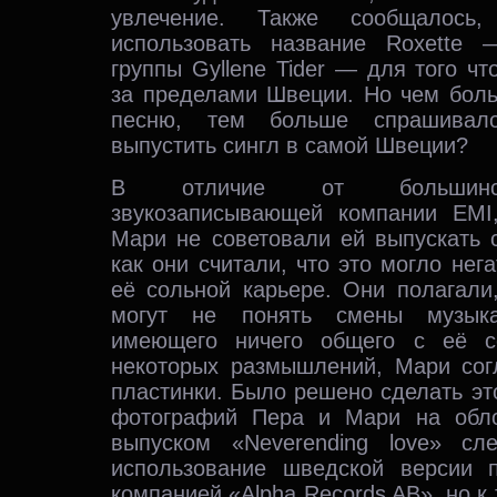
увлечение. Также сообщалось,
использовать название Roxette 
группы Gyllene Tider — для того чт
за пределами Швеции. Но чем бо
песню, тем больше спрашивал
выпустить сингл в самой Швеции?
В отличие от большинст
звукозаписывающей компании EMI
Мари не советовали ей выпускать 
как они считали, что это могло нег
её сольной карьере. Они полагали
могут не понять смены музыка
имеющего ничего общего с её с
некоторых размышлений, Мари сог
пластинки. Было решено сделать э
фотографий Пера и Мари на обло
выпуском «Neverending love» сл
использование шведской версии п
компанией «Alpha Records AB», но к