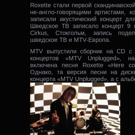
Roxette стали первой скандинавско
не-англо-говорящими артистами, к
записали акустический концерт дл
Шведское ТВ записало концерт 9 
Cirkus, Стокгольм, запись под
шведское ТВ и MTV-Европа.
MTV выпустили сборник на CD с 
концертов «MTV Unplugged», н
включена песня Roxette «Here c
Однако, та версия песни на дис
концерта «MTV Unplugged», а с альб