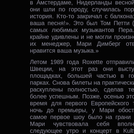
в Амстердаме, Нидерланды весной
они шли по городу, случилась пор
история. Кто-то закричал с балкона
ваша песня!». Это был Том Петти (
самых любимых музыкантов Пера
крайне удивлены и не могли произне
их менеджер, Мари Димберг отв
нравится ваша музыка.»
Летом 1989 года Roxette отправил
Швеции, на этот раз они высту
площадках, большей частью в го
парках. Снова билеты на практическ
раскуплены полностью, сделав 
более успешным. Позже, осенью это
время для первого Европейского т
ночь до премьеры, у Мари обост
самое первое шоу было на грани 
Мари чувствовала себя впол
следующее утро и концерт в Kulttu