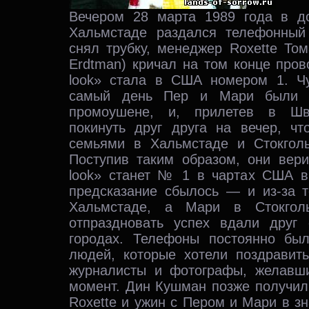
Вечером 28 марта 1989 года в д
Хальмстаде раздался телефонный
снял трубку, менеджер Roxette То
Erdtman) кричал на том конце пров
look» стала в США номером 1. Ч
самый день Пер и Мари были 
промоушене, и, прилетев в Шве
покинуть друг друга на вечер, чт
семьями в Хальмстаде и Стокголь
Поступив таким образом, они вери
look» станет № 1 в чартах США в
предсказание сбылось — и из-за т
Хальмстаде, а Мари в Стокгол
отпраздновать успех вдали друг
городах. Телефоны постоянно бы
людей, которые хотели поздравить
журналисты и фотографы, желавши
момент. Дин Кушман позже получил
Roxette и ужин с Пером и Мари в зн