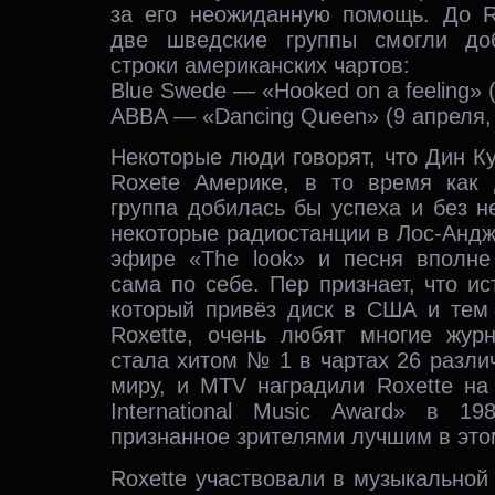
за его неожиданную помощь. До R
две шведские группы смогли до
строки американских чартов:
Blue Swede — «Hooked on a feeling» 
ABBA — «Dancing Queen» (9 апреля,
Некоторые люди говорят, что Дин 
Roxete Америке, в то время как д
группа добилась бы успеха и без не
некоторые радиостанции в Лос-Андж
эфире «The look» и песня вполне
сама по себе. Пер признает, что ис
который привёз диск в США и тем
Roxette, очень любят многие журн
стала хитом № 1 в чартах 26 разли
миру, и MTV наградили Roxette н
International Music Award» в 1
признанное зрителями лучшим в этом
Roxette участвовали в музыкально