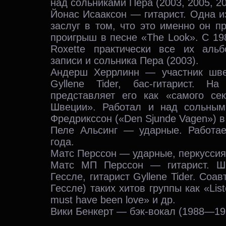
над сольниками Пера (2003, 2005, 20
Йонас Исааксон — гитарист. Одна и
заслуг в том, что это именно он 
проигрыш в песне «The Look». С 19
Roxette практически все их аль
записи и сольника Пера (2003).
Андерш Херрлинн — участник шве
Gyllene Tider, бас-гитарист. Н
представляет его как «самого сек
Швеции». Работал и над сольны
Фредрикссон («Den Sjunde Vagen») в
Пеле Альсинг — ударные. Работае
года.
Матс Перссон — ударные, перкуссия
Матс МП Перссон — гитарист. Ш
Гессле, гитарист Gyllene Tider. Соа
Гессле) таких хитов группы как «Liste
must have been love» и др.
Вики Бенкерт — бэк-вокал (1988—19