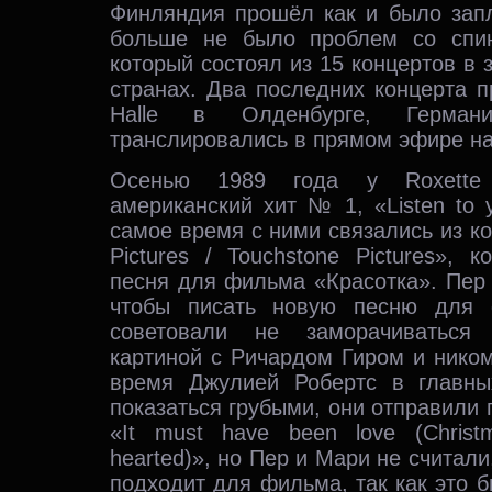
Финляндия прошёл как и было зап
больше не было проблем со спин
который состоял из 15 концертов в 
странах. Два последних концерта 
Halle в Олденбурге, Герма
транслировались в прямом эфире на
Осенью 1989 года у Roxette 
американский хит № 1, «Listen to y
самое время с ними связались из ко
Pictures / Touchstone Pictures»,
песня для фильма «Красотка». Пер
чтобы писать новую песню для 
советовали не заморачиваться
картиной с Ричардом Гиром и ником
время Джулией Робертс в главны
показаться грубыми, они отправил
«It must have been love (Christ
hearted)», но Пер и Мари не считали
подходит для фильма, так как это 