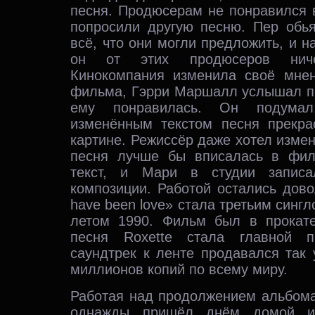
песня. Продюсерам не понравился 
попросили другую песню. Пер обья
всё, что они могли предложить, и н
он от этих продюсеров нич
Кинокомпания изменила своё мнен
фильма, Гэрри Маршалл услышал пе
ему понравилась. Он подумал
изменённым текстом песня прекра
картине. Режиссёр даже хотел измен
песня лучше бы вписалась в фил
текст, и Мари в студии записа
композиции. Работой остались дово
have been love» стала третьим синг
летом 1990. Фильм был в прокат
песня Roxette стала главной п
саундтрек к ленте продавался так
миллионов копий по всему миру.
Работая над продолжением альбома
однажды пришёл днём домой и