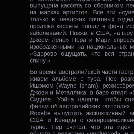
выпущена кассета со сборником пе
на марках артистов. Все эти «сув
только в шведских почтовых отдел
продажи кассеты пошли в фонд ис
заболеваний. Позже, в США, на шоу
Джеем Лено» Пера и Мари спросил
изображёнными на национальных ма
«Здорово ощущать, что вся стра
спину.»
Во время австралийской части гаст
живом альбоме с тура. Пер разг
Ишэмом (Wayne Isham), режиссёро
Джови и Металлика, в баре отеля «
Сиднее. Уэйна наняли, чтобы сн
фильм об австралийских гастролях.
Roxette выпустить эксклюзивный а
США и Канады с североамерикан
турне. Пер считал, что эта идея
общего с релизами «unplugged», и 