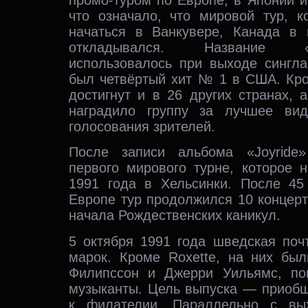
что означало, что мировой тур, 
начаться в Ванкувере, Канада в 
откладывался. Название «
использовалось при выходе сингла
был четвёртый хит № 1 в США. Кр
достигнут и в 26 других странах,
наградило группу за лучшее вид
голосования зрителей.
После записи альбома «Joyride
первого мирового турне, которое 
1991 года в Хельсинки. После 45
Европе тур продолжился 10 концер
начала Рождественских каникул.
5 октября 1991 года шведская поч
марок. Кроме Roxette, на них бы
Филипссон и Джерри Уильямс, по
музыканты. Цель выпуска — приобщ
к филателии. Параллельно с вы