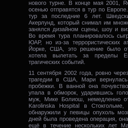
нового турне. В конце мая 2001, R
осенью отправятся в тур по Европе
тур за последние 6 лет. Шведск
Акерлунд, который снимал им множ
занялся дизайном сцены, шоу и ви
Во время тура планировалось сыгр
ЮАР, но из-за террористических 
Йорке, США, это решение было о
хотела вылетать за пределы Е
трагических событий.
11 сентября 2002 года, ровно чере
трагедии в США, Мари вернулась
пробежки. В ванной она почувств
упала в обморок, ударившись голо
муж, Мике Болиош, немедленно о
Karolinska Hospital в Стокгольме
обнаружили у певицы опухоль мозг
дней была проведена операция, он
ещё в течение нескольких лет М