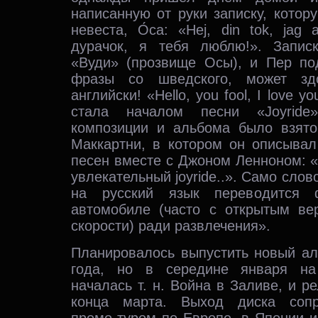
написанную от руки записку, котор
невеста, О́са: «Hej, din tok, jag 
дурачок, я тебя люблю!». Запис
«Вуди» (прозвище Осы), и Пер по
фразы со шведского, может здо
английски! «Hello, you fool, I love 
стала началом песни «Joyride
композиции и альбома было взят
Маккартни, в котором он описывал
песен вместе с Джоном Ленноном: 
увлекательный joyride..». Само слово
на русский язык переводится 
автомобиле (часто с открытым в
скорости) ради развлечения».
Планировалось выпустить новый ал
года, но в середине января на
началась т. н. Война в Заливе, и р
конца марта. Выход диска сопр
промо-туром по Европе, в Японии 