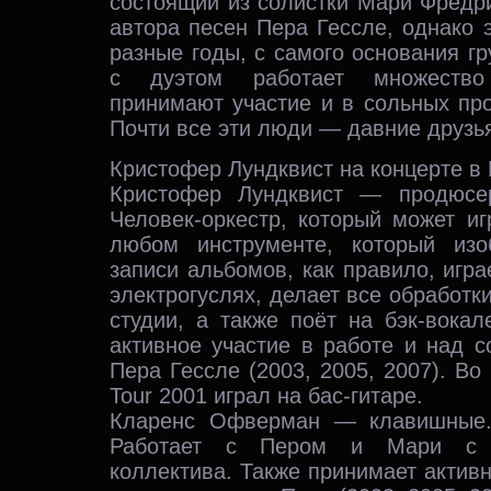
состоящий из солистки Мари Фредри
автора песен Пера Гессле, однако э
разные годы, с самого основания гр
с дуэтом работает множество
принимают участие и в сольных пр
Почти все эти люди — давние друзья
Кристофер Лундквист на концерте в
Кристофер Лундквист — продюсе
Человек-оркестр, который может иг
любом инструменте, который изо
записи альбомов, как правило, игра
электрогуслях, делает все обработк
студии, а также поёт на бэк-вока
активное участие в работе и над 
Пера Гессле (2003, 2005, 2007). Во
Tour 2001 играл на бас-гитаре.
Кларенс Офверман — клавишные.
Работает с Пером и Мари с с
коллектива. Также принимает активн