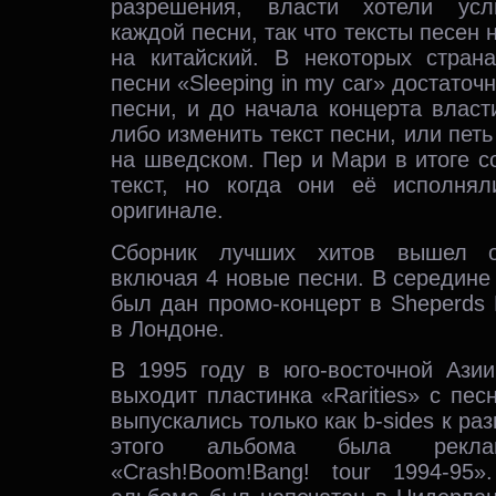
разрешения, власти хотели усл
каждой песни, так что тексты песен
на китайский. В некоторых страна
песни «Sleeping in my car» достаточ
песни, и до начала концерта власт
либо изменить текст песни, или пет
на шведском. Пер и Мари в итоге с
текст, но когда они её исполня
оригинале.
Сборник лучших хитов вышел о
включая 4 новые песни. В середине 
был дан промо-концерт в Sheperds 
в Лондоне.
В 1995 году в юго-восточной Аз
выходит пластинка «Rarities» с пес
выпускались только как b-sides к р
этого альбома была реклам
«Crash!Boom!Bang! tour 1994-95