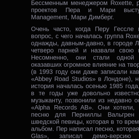
Бессменным менеджером Roxette, р
проектов Пера и Мари выст
Management, Мари Димберг.
Очень часто, когда Перу Гессле
вопрос, с чего началась группа Roxet
однажды, давным-давно, в городе 
четверо парней и назвали свою г
Несомненно, они стали одной 
оказавших огромное влияние на тво
(в 1993 году они даже записали кав
«Abbey Road Studios» в Лондоне), 
история началась осенью 1985 года,
в те годы уже довольно известн
музыканту, позвонили из недавно 
«Alpha Records AB». Они хотели,
песню для Перниллы Вальгрен (P
шведской певицы, которая в то вре
альбом. Пер написал песню, которая
Glas», записал демо-верси