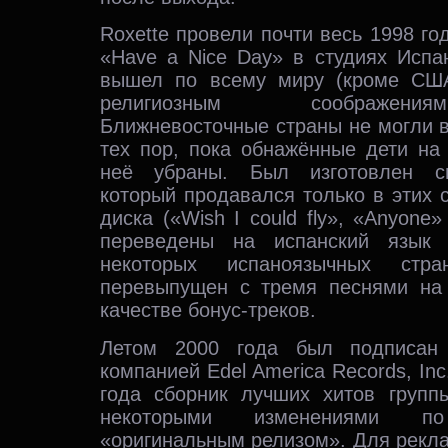
Roxette провели почти весь 1998 го
«Have a Nice Day» в студиях Испа
вышел по всему миру (кроме США
религиозным соображени
Ближневосточные страны не могли 
тех пор, пока обнажённые дети на
неё убраны. Был изготовлен сп
который продавался только в этих с
диска («Wish I could fly», «Anyone»
переведены на испанский язык
некоторых испаноязычных стр
перевыпущен с тремя песнями на
качестве бонус-треков.
Летом 2000 года был подписан 
компанией Edel America Records, Inc
года сборник лучших хитов груп
некоторыми изменениями 
«оригинальным релизом». Для рекл