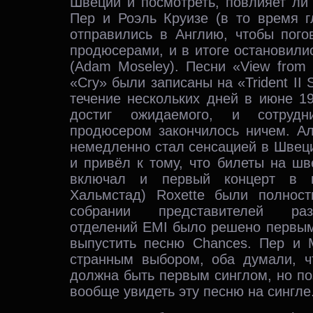
Швеции и посмотреть, повлияет ли 
Пер и Роэль Круизе (в то время г
отправились в Англию, чтобы пого
продюсерами, и в итоге остановил
(Adam Moseley). Песни «View from a
«Cry» были записаны на «Trident II 
течение нескольких дней в июне 19
достиг ожидаемого, и сотруд
продюсером закончилось ничем. Ал
немедленно стал сенсацией в Швеци
и привёл к тому, что билеты на шв
включал и первый концерт в 
Хальмстад) Roxette были полнос
собрании представителей раз
отделений EMI было решено первым
выпустить песню Chances. Пер и 
странным выбором, оба думали, ч
должна быть первым синглом, но п
вообще увидеть эту песню на сингле