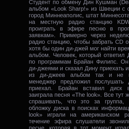
Студент по обмену Дин Кушман (De
альбом «Look Sharp!» из Швеции с 
город Миннеаполис, штат Миннесот
на местную радио станцию KD
проиграть в эфире песню в про
заявкам». Примерно через недел
радио станцию, чтобы забрать CD о
хотя бы один ди-джей мог найти вре
альбом. Человек, который ответил
по программам Брайан Филипс. Он
ди-джеями и сказал Дину приехать и
из ди-джеев альбом так и не п
менеджер предложил послушать 
приехал. Брайан вставил диск 
заиграла песня «The look». Все тут 
спрашивать, что это за группа,
обложку диска в поисках информац
look» играли на американском 
течение эфира слушатели звони
песне, которая в тот момент игра