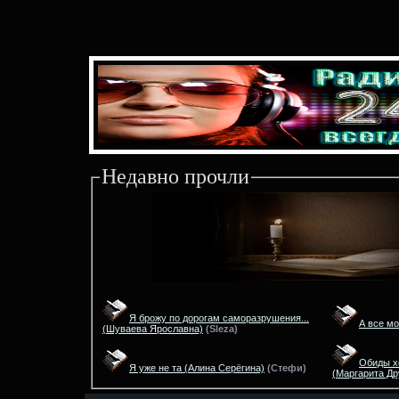
Недавно прочли
Я брожу по дорогам саморазрушения...
А все м
(Шуваева Ярославна)
(
Sleza)
Обиды х
Я уже не та
(Алина Серёгина)
(
Стефи)
(Маргарита Др