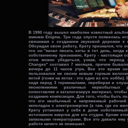
В 1990 году вышел наиболее известный альбом К
именем Enigma. Три года спустя появилась ег
связанная с созданием звуковой дорожки к филь
Обсуждая свою работу, Крету признался, что он
что он ''начал писать хиты в тот день, когда 
собственному признанию, Крету - настоящая со
этом можно убедиться, узнав, что период 
Changes'' составил 7 месяцев, причем бывало
вечера до 11 часов утра. Все это время он
пользовался ни своим новым горным велосип
яхтой (гонки на яхтах - это одно из его хобби).
сидя перед 3 терминалами, перебирая и слуша
песнопениями различных первобытных р
сопоставляя и каталогизируя материал, чтобы
созданию композиции. Для того, чтобы быть п
что его необычный и напряженный рабочий 
неполадок с электроэнергии (а там, где он жил
Крету установил у себя в доме собственный
источником энергии для его студии. Кроме этог
запасными генераторами. Все это давало ему 
работе ничего не помешает.