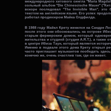
международного хитового сингла ''Maria Magdal
сольный альбом ''Die Chinescische Mauer'' (''Кит
вскоре последовал ''The Invisible Man'', эт
текстом на английском языке. Его успех продолж
работал продюсером Майка Олдфилда.
В 1988 году Майкл Крету женился на Сандре Лоэ
после этого они обосновались на острове Иби
старым фермерским домом, который одноврем
жительства и студией (студия A.R.T.), а также
в центре Ибиза Таун, который является историч
Именно в подвале этого дома Крету открыл рес
часто приглашает музыкантов пообедать здесь. 
конечно же, очень счастлив там, где он живет.