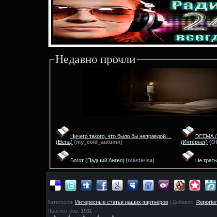
Недавно прочли
Ничего такого, что было бы неправдой....
DEEMA (0
(Elena)
(
my_cold_autumn)
(Интернет)
(
Ol
Богот
(Падший Ангел)
(
masterisa)
Не трат
Категория:
Интересные статьи наших партнеров
| Добавил:
Reporter
Просмотров:
1911