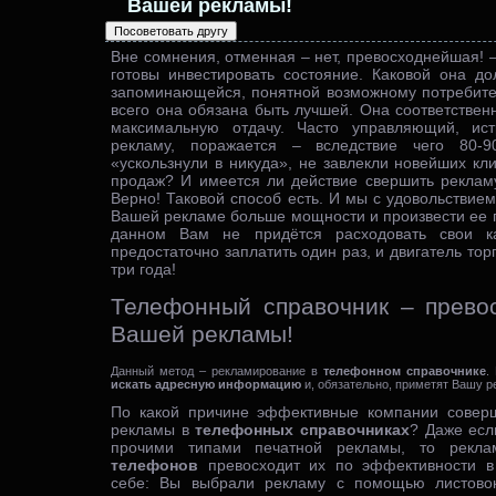
Вашей рекламы!
Вне сомнения, отменная – нет, превосходнейшая! –
готовы инвестировать состояние. Каковой она д
запоминающейся, понятной возможному потребит
всего она обязана быть лучшей. Она соответствен
максимальную отдачу. Часто управляющий, ис
рекламу, поражается – вследствие чего 80-
«ускользнули в никуда», не завлекли новейших кл
продаж? И имеется ли действие свершить реклам
Верно! Таковой способ есть. И мы с удовольствие
Вашей рекламе больше мощности и произвести ее 
данном Вам не придётся расходовать свои к
предостаточно заплатить один раз, и двигатель тор
три года!
Телефонный справочник – прево
Вашей рекламы!
Данный метод – рекламирование в
телефонном справочнике
.
искать адресную информацию
и, обязательно, приметят Вашу р
По какой причине эффективные компании соверш
рекламы в
телефонных справочниках
? Даже есл
прочими типами печатной рекламы, то рекл
телефонов
превосходит их по эффективности в 
себе: Вы выбрали рекламу с помощью листовок