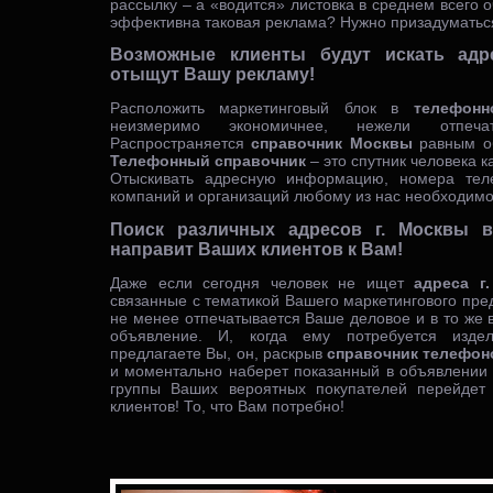
рассылку – а «водится» листовка в среднем всего 
эффективна таковая реклама? Нужно призадуматьс
Возможные клиенты будут искать ад
отыщут Вашу рекламу!
Расположить маркетинговый блок в
телефон
неизмеримо экономичнее, нежели отпечат
Распространяется
справочник Москвы
равным об
Телефонный справочник
– это спутник человека к
Отыскивать адресную информацию, номера тел
компаний и организаций любому из нас необходимо
Поиск различных адресов г. Москвы 
направит Ваших клиентов к Вам!
Даже если сегодня человек не ищет
адреса г
связанные с тематикой Вашего маркетингового пре
не менее отпечатывается Ваше деловое и в то же
объявление. И, когда ему потребуется изде
предлагаете Вы, он, раскрыв
справочник телефон
и моментально наберет показанный в объявлении 
группы Ваших вероятных покупателей перейдет
клиентов! То, что Вам потребно!