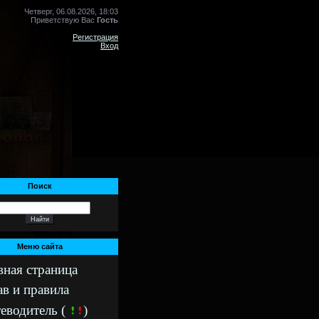
Четверг, 06.08.2026, 18:03
Приветствую Вас
Гость
Регистрация
Вход
Поиск
Меню сайта
вная страница
ав и правила
еводитель (
)