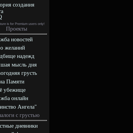
ория создания
та
Q
ature is for Premium users only!
Проекты
жба новостей
о желаний
дбище надежд
шая мысль дня
огодняя грусть
на Памяти
ё убежище
жба онлайн
инство Ангела"
алоги с грустью
стные дневники