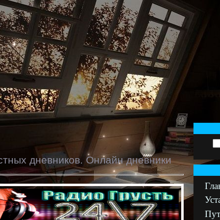
стных дневников. Онлайн дневники
Гла
Уст
Пут