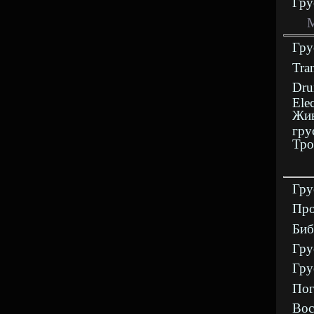
Гру
М
Гру
Tra
Dru
Ele
Жив
гру
Тро
Гру
Про
Биб
Гру
Гру
Пог
Вос