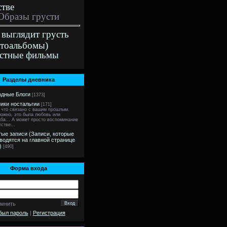
стве
Образы грусти
 выглядит грусть
тоальбомы)
стные фильмы
Разделы дневника
дные Блоги
[1373]
ики ностальгии
[171]
 что связано с вашим прошлым.
ожно, это была любовь или
ба... А может просто воспоминание
тстве...
ые записи (Записи, которые
водятся на главной странице
)
[490]
Форма входа
омнить
был пароль
|
Регистрация