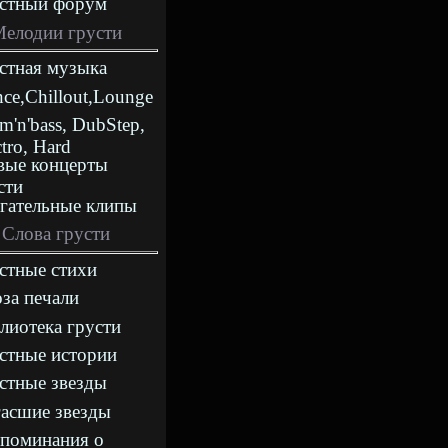
стный форум
елодии грусти
стная музыка
nce,Chillout,Lounge
m'n'bass, DubStep,
ctro, Hard
ые концерты
сти
гательные клипы
Слова грусти
стные стихи
за печали
лиотека грусти
стные истории
стные звезды
асшие звезды
поминания о