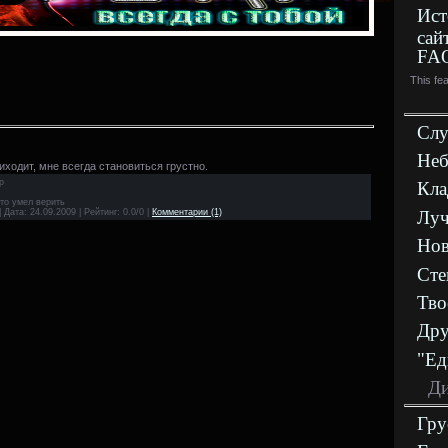
Ист
сай
FA
This fe
Слу
Неб
иходит, мне всегда становиться грустно.
р
Кла
кто умел верить
| Дата:
24.09.2009
| Рейтинг: 0.0/0 |
Комментарии (1)
Луч
Нов
Сте
Тво
Дру
"Ед
Ди
Гру