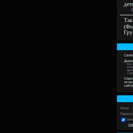
дет
Так
(Фо
Гру
Свобо
Дневн
Всё,
Возм
друж
о де
Скрыт
не вы
сайта
Логин:
Пароль:
зап
За