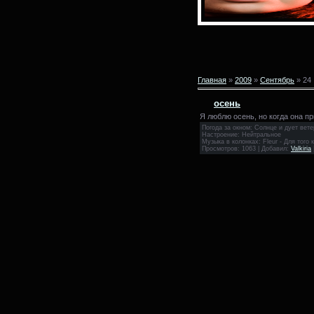
Главная
»
2009
»
Сентябрь
»
24
осень
Я люблю осень, но когда она пр
Погода за окном: Солнце и дует вете
Настроение: Нейтральное
Музыка в колонках: Fleur - Для того 
Просмотров: 1063 | Добавил:
Valkiria