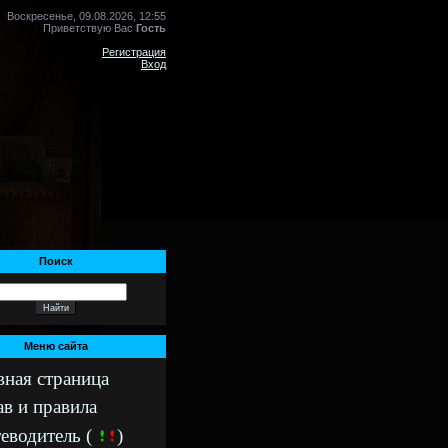
Воскресенье, 09.08.2026, 12:55
Приветствую Вас
Гость
Регистрация
Вход
Поиск
Меню сайта
вная страница
ав и правила
еводитель (
)