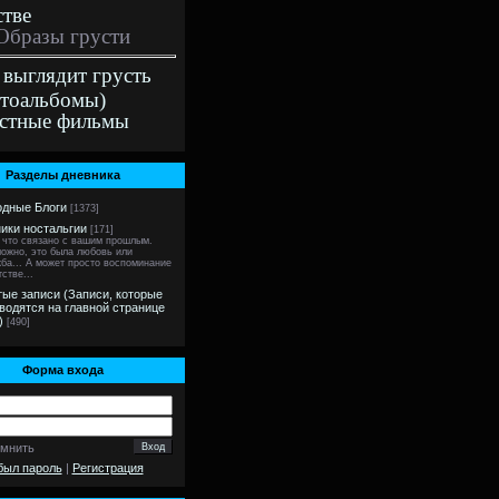
стве
Образы грусти
 выглядит грусть
тоальбомы)
стные фильмы
Разделы дневника
дные Блоги
[1373]
ики ностальгии
[171]
 что связано с вашим прошлым.
ожно, это была любовь или
ба... А может просто воспоминание
тстве...
ые записи (Записи, которые
водятся на главной странице
)
[490]
Форма входа
омнить
был пароль
|
Регистрация