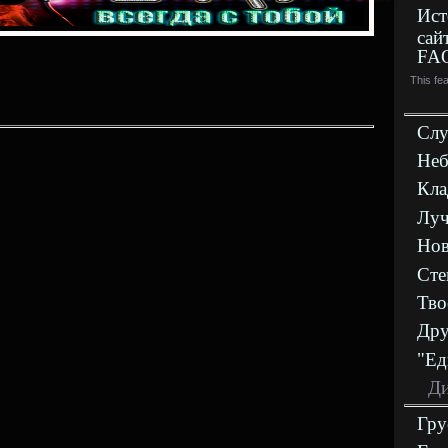
Ист
сай
FA
This fe
Слу
Неб
Кла
Луч
Нов
Сте
Тво
Дру
"Ед
Ди
Гру