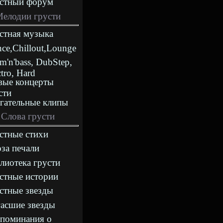
стный форум
елодии грусти
стная музыка
nce,Chillout,Lounge
m'n'bass, DubStep,
ctro, Hard
ые концерты
сти
гательные клипы
Слова грусти
стные стихи
за печали
лиотека грусти
стные истории
стные звезды
асшие звезды
поминания о