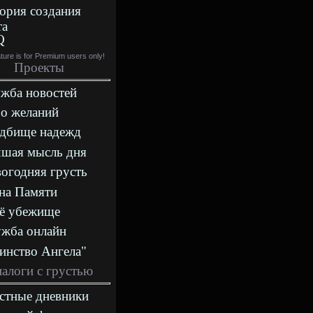
ория создания
та
Q
ature is for Premium users only!
Проекты
жба новостей
о желаний
дбище надежд
шая мысль дня
огодняя грусть
на Памяти
ё убежище
жба онлайн
инство Ангела"
алоги с грустью
стные дневники