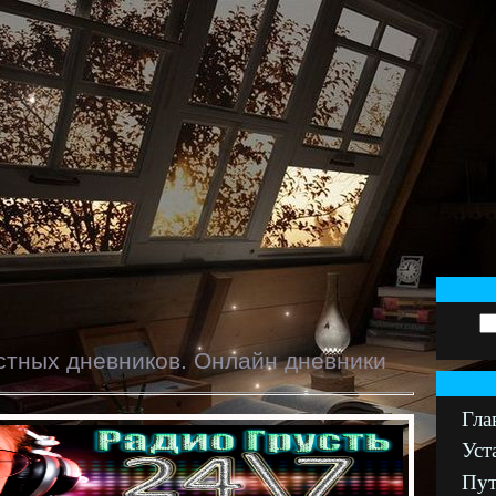
стных дневников. Онлайн дневники
Гла
Уст
Пут