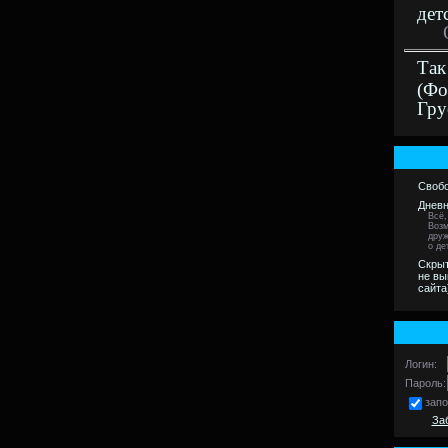
дет
Так
(Фо
Гру
Свобо
Дневн
Всё,
Возм
друж
о де
Скрыт
не вы
сайта
Логин:
Пароль:
зап
За