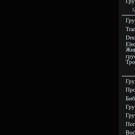
Гру
М
Гру
Tra
Dru
Ele
Жив
гру
Тро
Гру
Про
Биб
Гру
Гру
Пог
Вос