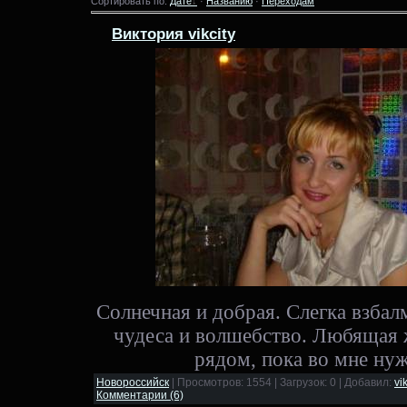
Сортировать по:
Дате
·
Названию
·
Переходам
Виктория vikcity
Солнечная и добрая. Слегка взба
чудеса и волшебство. Любящая 
рядом, пока во мне ну
Новороссийск
| Просмотров: 1554 | Загрузок: 0 | Добавил:
vi
Комментарии (6)