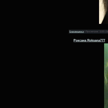
Благовещенск
| Просмотров: 1133 | З
Роксана Roksana777