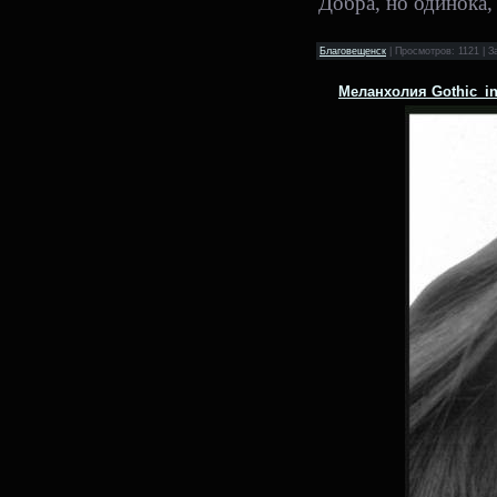
Добра, но одинока,
Благовещенск
| Просмотров: 1121 | З
Меланхолия Gothic_i