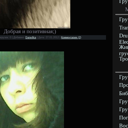
Гру
М
Гру
Tra
Добрая и позитивная;)
Dru
агрузок: 0 | Добавил:
Dane4ka
| Дата:
27.01.2012
|
Комментарии (2)
Ele
Жив
гру
Тро
Гру
Про
Биб
Гру
Гру
Пог
Вос