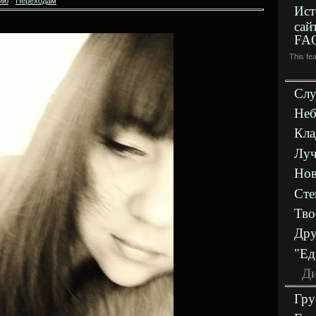
ию
·
Переходам
Ист
сай
FA
This fe
Слу
Неб
Кла
Луч
Нов
Сте
Тво
Дру
"Ед
Ди
Гру