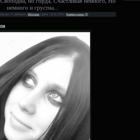
 Свободна, но горда, Счастливая немного, Но
немного и грустна...
агрузок: 0 | Добавил:
Мёртвая
| Дата:
11.11.2010
|
Комментарии (5)
nna