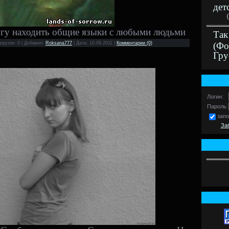
дет
огу находить общие языки с любыми людьми
Так
агрузок: 0 | Добавил:
Roksana777
| Дата:
10.09.2011
|
Комментарии (0)
(Фо
Гру
Логин:
Пароль:
зап
За