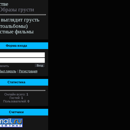
стве
Образы грусти
 выглядит грусть
тоальбомы)
стные фильмы
Форма входа
омнить
был пароль
|
Регистрация
Статистика
Онлайн всего:
1
Гостей:
1
Пользователей:
0
Счетчики