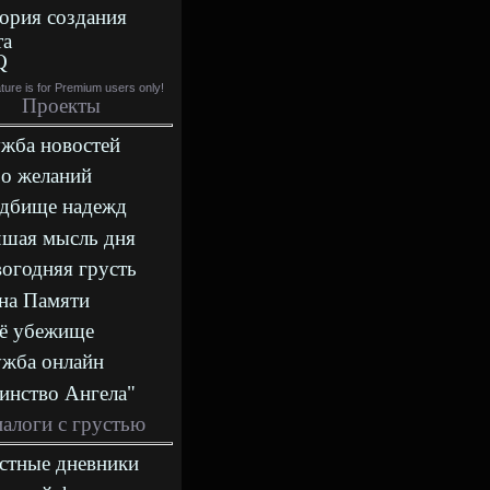
ория создания
та
Q
ature is for Premium users only!
Проекты
жба новостей
о желаний
дбище надежд
шая мысль дня
огодняя грусть
на Памяти
ё убежище
жба онлайн
инство Ангела"
алоги с грустью
стные дневники