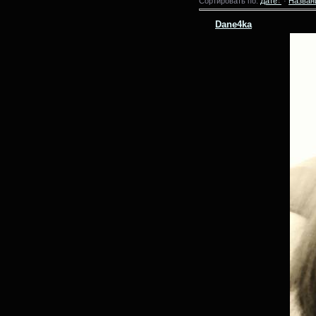
Сортировать по:
Дате
·
Назван
Dane4ka