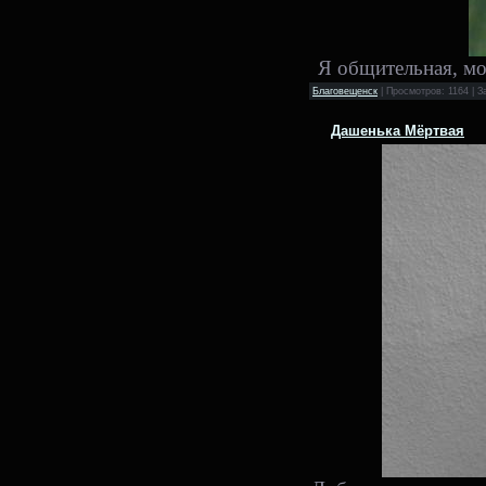
Я общительная, м
Благовещенск
| Просмотров: 1164 | З
Дашенька Мёртвая