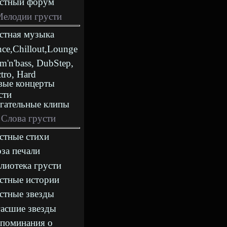
стный форум
елодии грусти
стная музыка
nce,Chillout,Lounge
m'n'bass, DubStep,
ctro, Hard
ые концерты
сти
гательные клипы
Слова грусти
стные стихи
за печали
лиотека грусти
стные истории
стные звезды
асшие звезды
поминания о