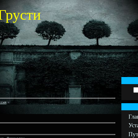
Грусти
ссия
»
Гла
Уст
Пут