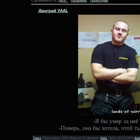
Сортировать по:
Дате
·
Названию
·
Переходам
Дмитрий VAAL
-Я бы умер за неё
-Поверь, она бы хотела, чтоб т
Томск
| Просмотров: 1239 | Загрузок: 0 | Добавил:
VAAL
| Дата:
20.03.2010
|
Ком