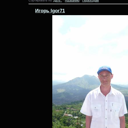
Сортировать по:
Дате
·
Названию
·
Переходам
Игорь Igor71