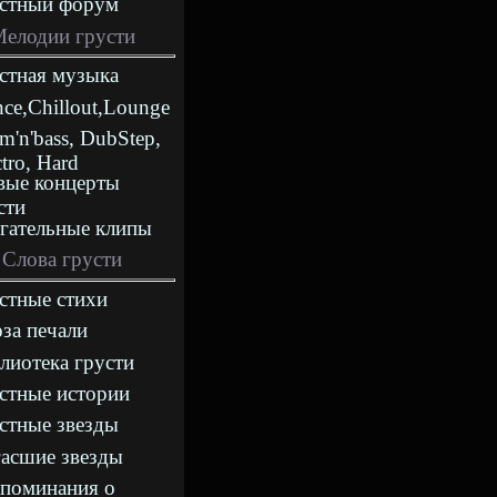
стный форум
елодии грусти
стная музыка
nce,Chillout,Lounge
m'n'bass, DubStep,
ctro, Hard
ые концерты
сти
гательные клипы
Слова грусти
стные стихи
за печали
лиотека грусти
стные истории
стные звезды
асшие звезды
поминания о