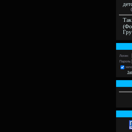
дет
Так
(Фо
Гру
Логин:
Пароль:
зап
За