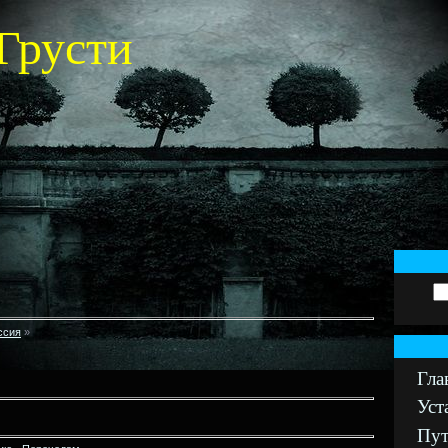
Грусти
ссия
»
Гла
Уст
Пут