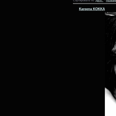
Сортировать по:
Дате
·
Назван
Kareena KOKKA