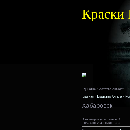
Краски 
Единство "Братство Ангела"
Главная
»
Братство Ангела
»
Ро
Хабаровск
В категории участников:
1
Показано участников:
1-1