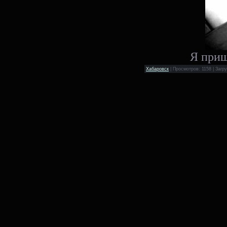
Я приш
Хабаровск
| Просмотров: 1158 | Загру