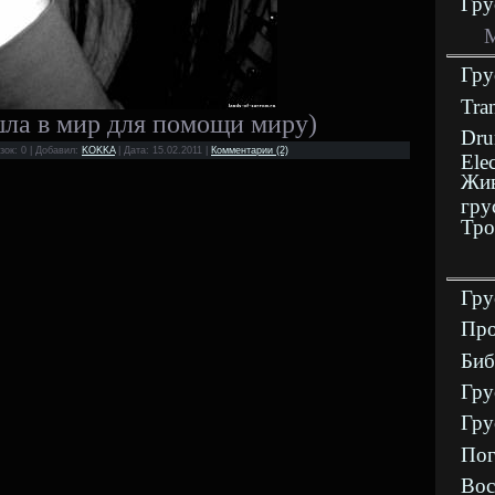
Гру
М
Гру
Tra
ла в мир для помощи миру)
Dru
зок: 0 | Добавил:
KOKKA
| Дата:
15.02.2011
|
Комментарии (2)
Ele
Жив
гру
Тро
Гру
Про
Биб
Гру
Гру
Пог
Вос