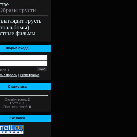
стве
Образы грусти
 выглядит грусть
тоальбомы)
стные фильмы
Форма входа
омнить
был пароль
|
Регистрация
Статистика
Онлайн всего:
2
Гостей:
2
Пользователей:
0
Счетчики