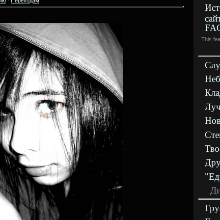
ию
·
Переходам
Ист
сай
FA
This fe
Слу
Неб
Кла
Луч
Нов
Сте
Тво
Дру
"Ед
Ди
Гру