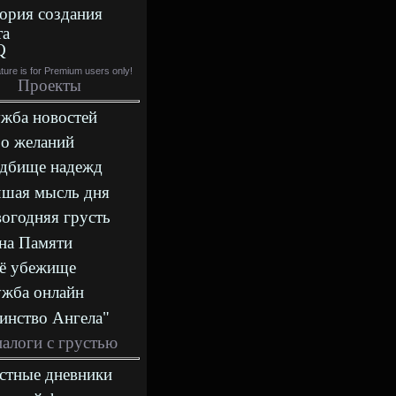
ория создания
та
Q
ature is for Premium users only!
Проекты
жба новостей
о желаний
дбище надежд
шая мысль дня
огодняя грусть
на Памяти
ё убежище
жба онлайн
инство Ангела"
алоги с грустью
стные дневники