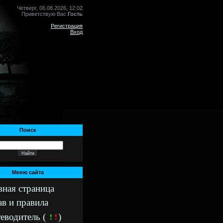
Четверг, 06.08.2026, 12:02
Приветствую Вас
Гость
Регистрация
Вход
Поиск
Меню сайта
вная страница
ав и правила
еводитель (
)