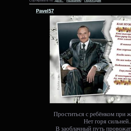
Сортировать по:
Дате
·
Названию
·
Переходам
Pavel57
Проститься с ребёнком при ж
Нет горя сильней..
В заоблачный путь провожат