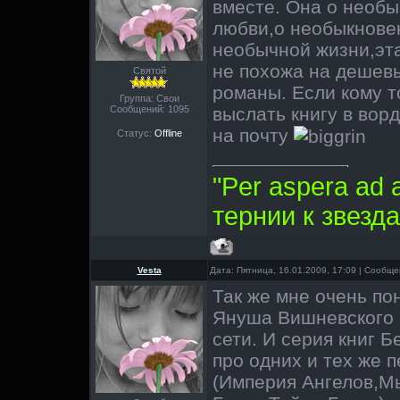
вместе. Она о необ
любви,о необыкнове
необычной жизни,эта
не похожа на дешев
Святой
романы. Если кому т
Группа: Свои
Сообщений:
1095
выслать книгу в вор
на почту
Статус:
Offline
"Per aspera ad 
тернии к звезда
Vesta
Дата: Пятница, 16.01.2009, 17:09 | Сообщ
Так же мне очень по
Януша Вишневского 
сети. И серия книг 
про одних и тех же 
(Империя Ангелов,М