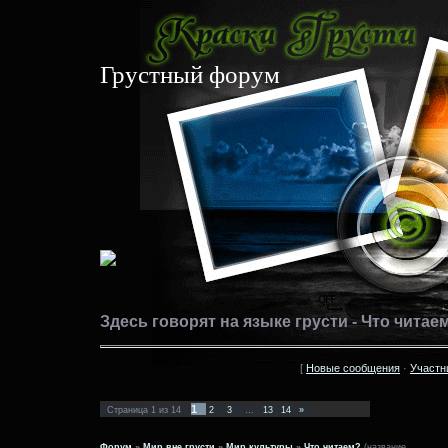
Грустный форум
Здесь говорят на языке грусти - Что читае
[
Новые сообщения
·
Участн
1
Страница
1
из
14
2
3
…
13
14
»
Форум
»
Мир вне грусти
»
Мир культуры
»
Что читаем?
(название