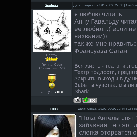
Vredinka
Дата: Вторник, 27.01.2009, 22:08 | Сооб
я люблю читать..
Анну Гавальду читал
ее любил...( если н
названии))
так же мне нравитьс
Франсуаза Саган
Святой
Группа: Свои
Вся жизнь - театр, и лю
Сообщений:
770
Театр подлости, предат
Закрыты выходы в души
Забыты чувства, мы лиш
Shark
Статус:
Offline
Hope
Дата: Среда, 28.01.2009, 20:45 | Соо
"Пока Ангелы спят
забавная.. но это 
слегка оторватся о