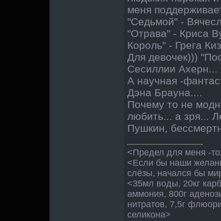
меня поддерживае
"Седьмой" - Вячесл
"Отрава" - Криса В
Король" - Грега Киз
Для девочек))) "По
Сесиллии Ахерн...
А научная -фантас
Дэна Брауна....
Почему то не модн
любить... а зря... 
Пушкин, бессмертн
<Предел для меня -то
<Если бы наши желан
слёзы, начался бы ми
<35мл воды, 20кг кар
аммония, 800г аденози
нитратов, 7,5г флюори
селикона>