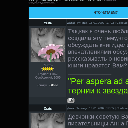
книг,обсуждение книг...)
ЧТО ЧИТАЕМ?
Vesta
Дата: Пятница, 16.01.2009, 17:02 | Сообщ
Так,как я очень люб
создала эту тему,чт
обсуждать книги,дел
впечатлениями,обсу
рассказывать о нови
книги нравятся Вам?
Святой
Группа: Свои
Сообщений:
1095
"Per aspera ad 
Статус:
Offline
тернии к звезда
Vesta
Дата: Пятница, 16.01.2009, 17:05 | Сообщ
Девчонки,советую Ва
писательницы Анна 