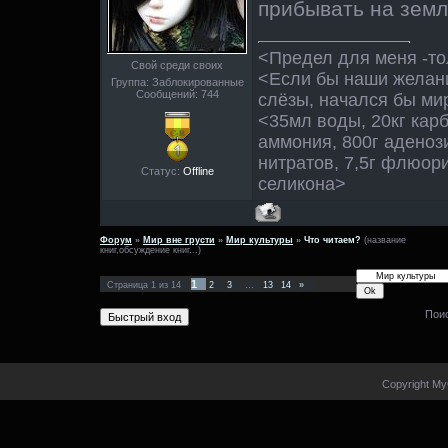
прибывать на зем
<Предел для меня -то
Свой среди своих
<Если бы наши желан
Группа: Заблокированные
Сообщений:
744
слёзы, начался бы ми
<35мл воды, 20кг кар
аммония, 800г аденози
нитратов, 7,5г флюори
Статус:
Offline
селикона>
Форум
»
Мир вне грусти
»
Мир культуры
»
Что читаем?
(название
книг,обсуждение книг...)
1
Страница
1
из
14
2
3
…
13
14
»
Пои
Copyright My