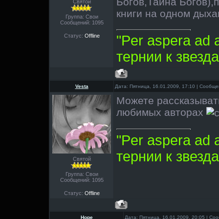
Богов,Тайна Богов),
Святой
книги на одном дыха
Группа: Свои
Сообщений:
1095
Статус:
Offline
"Per aspera ad 
тернии к звезда
Vesta
Дата: Пятница, 16.01.2009, 17:10 | Сообщ
Можете рассказывать
любимых авторах
"Per aspera ad 
тернии к звезда
Святой
Группа: Свои
Сообщений:
1095
Статус:
Offline
Hope
Дата: Пятница, 16.01.2009, 20:05 | С