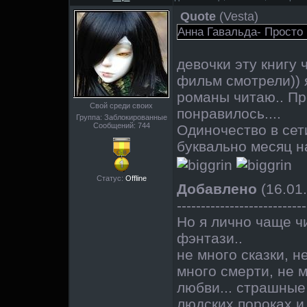
Quote
(
Vesta
)
Анна Гавальда- Просто 
девочки эту книгу 
фильм смотрели)) 
романы читаю.. Пр
Свой среди своих
понравилось....
Группа: Заблокированные
Сообщений:
744
Одиночество в сет
буквально месяц на
Статус:
Offline
Добавлено
(16.01.
---------------------------
Но я лично чаще ч
фэнтази..
не много сказки, н
много смерти, не 
любви... страшные 
людских пороках и 