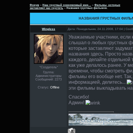
Форум
»
Наш грустный современный мир...
»
Фильмы, которые
заставляют нас грустить
»
Названия грустных фильмов.
НАЗВАНИЯ ГРУСТНЫХ ФИЛЬ
Wingless
Дата: Понедельник, 24.11.2008, 17:04 | Со
Уважаемые участники, если кт
слышал о любых грустных ф
которые заставляют задумат
названия здесь. Просто наз
каждого, делайте отдельной 
как уже делалось ранее. У м
"Создатель"
времени, чтобы смотреть фи
Группа:
фильмы его вообще нет. Так,
Администраторы
Сообщений:
2273
информацией, делитесь...
эти фильмы выкладывать на 
Статус:
Offline
Спасибо!
Админ!