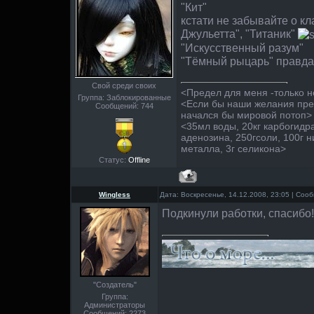
"Кит"
кстати не забывайте о кл
Джульетта", "Титаник"
"Искусственный разум"
"Тёмный рыцарь" правда 
Свой среди своих
<Предел для меня -только 
Группа: Заблокированные
<Если бы наши желания пре
Сообщений:
744
начался бы мировой потоп>
<35мл воды, 20кг карбогидр
аденозина, 250гсоли, 100г н
металла, 3г селикона>
Статус:
Offline
Wingless
Дата: Воскресенье, 14.12.2008, 23:05 | Со
Подкинули работки, спасибо
"Создатель"
Группа:
Администраторы
Сообщений:
2273