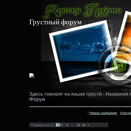
Грустный форум
Здесь говорят на языке грусти - Названия
Форум
[
Новые сообщения
·
Участн
1
Страница
1
из
13
2
3
…
12
13
»