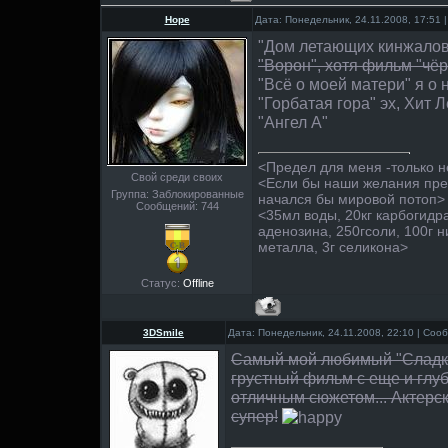
Hope
Дата: Понедельник, 24.11.2008, 17:51
"Дом летающих кинжалов
"Ворон", хотя фильм "чёр
"Всё о моей матери" я о н
"Горбатая гора" эх, Хит Л
"Ангел А"
<Предел для меня -только 
Свой среди своих
<Если бы наши желания пре
Группа: Заблокированные
начался бы мировой потоп>
Сообщений:
744
<35мл воды, 20кг карбогидр
аденозина, 250гсоли, 100г н
металла, 3г селикона>
Статус:
Offline
3DSmile
Дата: Понедельник, 24.11.2008, 22:10 | Со
Самый мой любимый "Сладки
грустный фильм с еще и глу
отличным сюжетом... Актерск
супер!