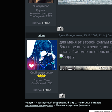
"Создатель"
Группа:
Администраторы
Сообщений:
2273
Статус:
Offline
alone
Дата: Понедельник, 15.12.2008, 12:14 | С
для меня эт второй фильм 
большое впечатление, после
часть, 2-ая мне не очень пон
Свой среди своих
Группа: Свои
Сообщений:
696
Статус:
Offline
Форум
»
Наш грустный современный мир...
»
Фильмы, которые
заставляют нас грустить
»
Названия грустных фильмов.