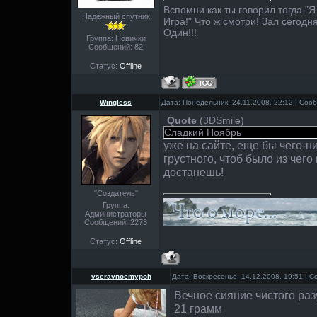
Вспомни как ты говорил тогда "Я 
Надежный спутник
Игра!" Что ж смотри! Зал сегодн
Один!!!
Группа: Новички
Сообщений:
82
Статус:
Offline
Wingless
Дата: Понедельник, 24.11.2008, 22:12 | Со
Quote
(
3DSmile
)
Сладкий Ноябрь
уже на сайте, еще бы чего-н
грустного, чтоб было из чего
достанешь!
"Создатель"
Группа:
Администраторы
Сообщений:
2273
Статус:
Offline
vseravnoemypoh
Дата: Воскресенье, 14.12.2008, 19:51 |
Вечное сияние чистого ра
21 грамм