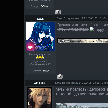
Статус:
Offline
alone
Дата: Воскресенье, 14.12.2008, 23:18 | С
"реквием по мечте" заставля
музыка там класс
Свой среди своих
Группа: Свои
Сообщений:
696
Статус:
Offline
Wingless
Дата: Воскресенье, 14.12.2008, 23:19 | Со
Музыка прелесть - депресси
тяжелый - до невозможности