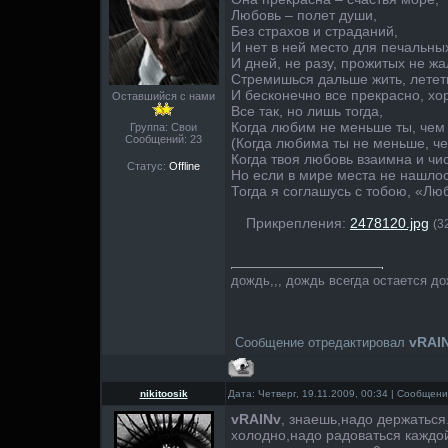
Любовь – полет души,
Без страхов и страданий,
И нет в ней место для печальны
И дней, не разу, прожитых не жа
Стремишься дальше жить, лететь
И бесконечно все прекрасно, хо
Оставшийся с нами
Все так, но лишь тогда,
Когда любим не меньше ты, чем
Группа: Свои
Сообщений:
23
(Когда любима ты не меньше, ч
Когда твоя любовь взаимна и чис
Статус:
Offline
Но если в мире места не нашлос
Тогда я соглашусь с тобою, «Люб
Прикрепления:
2478120.jpg
(3
дождь,,, дождь всегда остается д
vRAI
Сообщение отредактировал
nikitoosik
Дата: Четверг, 19.11.2009, 00:34 | Сообщен
vRAINv
, знаешь,надо держаться.
холодно,надо радоваться каждой