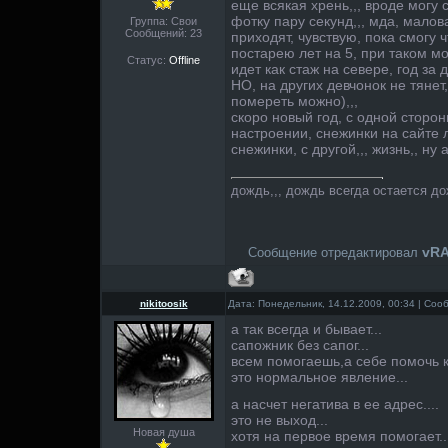
еще всякая хрень,,, вроде могу 
фотку пару секунд,,, мда, малов
Группа: Свои
Сообщений:
23
приходят, чувствую, пока смогу ч
постарею лет на 5, при таком 
Статус:
Offline
идет как стаж на севере, год за
НО, на других девчонок не тянет
помереть можно),,,
скоро новый год, с одной сторо
настроении, снежинки на сайте л
снежинки, с другой,,, жизнь,, ну а
дождь,,, дождь всегда остается д
vRA
Сообщение отредактировал
nikitoosik
Дата: Понедельник, 14.12.2009, 00:34 | Со
а так всегда и бывает...
сапожник без сапог...
всем помогаешь,а себе помочь ка
это нормальное явление...
а насчет негатива в ее адрес....
это не выход...
Новая душа
хотя на первое время помогает..