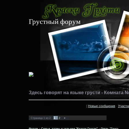
Грустный форум
Здесь говорят на языке грусти - Комната 
[
Новые сообщения
·
Участн
1
Страница
1
из
2
2
»
Форум
»
Семьи, кланы и гильдии "Красок Грусти"
»
Отель "Здесь