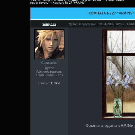
живет грусть"
»
Комната № 27 "vRAINv"
КОМНАТА № 27 "VRAINV"
Wingless
Дата: Воскресенье, 19.04.2009, 02:09 | Со
"Создатель"
Группа:
Администраторы
Сообщений:
2273
Статус:
Offline
Комната сдана vRAINv ..