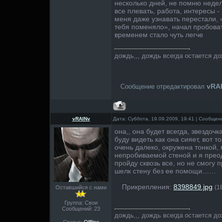
несколько дней, не помню неделя
все плевать, работа, интересы -
меня даже узнавать перестали, «
тебя поменяло», начал пробовать
временем стало чуть легче
дождь,,, дождь всегда остается д
vRA
Сообщение отредактировал
vRAINv
Дата: Суббота, 19.09.2009, 19:41 | Сообще
она,, она будет всегда, звездочк
буду видеть как она сияет, вот т
очень далеко, окружена тонкой,
непробиваемой стеной и я прео
пройду сквозь все, но не смогу 
шелк стену без ее помощи……
Прикрепления:
8398849.jpg
(1
Оставшийся с нами
Группа: Свои
Сообщений:
23
дождь,,, дождь всегда остается д
Статус:
Offline