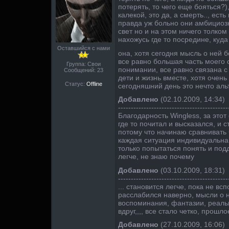
потерять, то чего еще бояться?)
калекой, это да, а смерть.., ест
правда уж больно они амбициозн
свет но и на этом ничего толком
нахожусь где то посредине, куда 
Оставшийся с нами
она, хотя сегодня мысль о ней 
все равно большая часть моего 
Группа: Свои
понимании, все равно связана с 
Сообщений:
23
дети и жизнь вместе, хотя очень
Статус:
Offline
сегодняшний день это нечто аль
Добавлено
(02.10.2009, 14:34)
-------------------------------------------
Благодарность Wingless, за этот
где то почитал и высказался, и 
потому что начинаю сравнивать ч
каждая ситуация индивидуальна
только попытаться понять и под
легче, не знаю почему
Добавлено
(03.10.2009, 18:31)
-------------------------------------------
... становится легче, пока не вс
расслабился наверно, мысли о 
воспоминания, фантазии, реальн
вдруг,,,, все стало четко, прошлое.
Добавлено
(27.10.2009, 16:06)