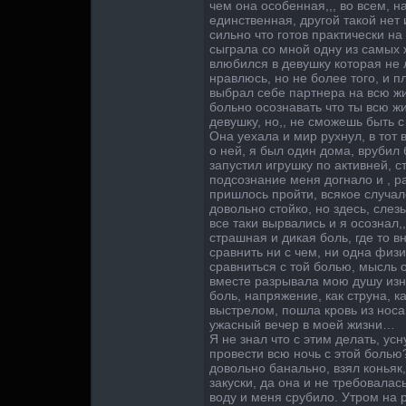
чем она особенная,,, во всем, 
единственная, другой такой нет 
сильно что готов практически на
сыграла со мной одну из самых 
влюбился в девушку которая не 
нравлюсь, но не более того, и пл
выбрал себе партнера на всю ж
больно осознавать что ты всю ж
девушку, но,, не сможешь быть 
Она уехала и мир рухнул, в тот 
о ней, я был один дома, врубил
запустил игрушку по активней, с
подсознание меня догнало и , р
пришлось пройти, всякое случал
довольно стойко, но здесь, слез
все таки вырвались и я осознал,
страшная и дикая боль, где то вн
сравнить ни с чем, ни одна физ
сравниться с той болью, мысль 
вместе разрывала мою душу изн
боль, напряжение, как струна, к
выстрелом, пошла кровь из нос
ужасный вечер в моей жизни…
Я не знал что с этим делать, усн
провести всю ночь с этой болью?
довольно банально, взял коньяк,
закуски, да она и не требовалас
воду и меня срубило. Утром на р