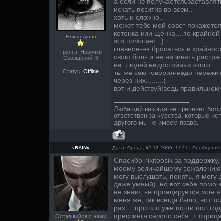
а если не получается0заставлять
искать позитив во всем..
хоть и сложно..
может тебе мой совет покажется
котенка или щенка....по крайней
Новая душа
это помогает...)
главное-не бросаться в крайност
Группа: Новички
свою боль и не начинать растра
Сообщений:
8
на..людей,недостойных этого....
Статус:
Offline
ты же сам говорил-надо пережит
через них.........)
вот и действуй!ведь правильному
Любящий никогда не причинит бол
ответствен за чувства, которые ис
другого мы не имеем права.
vRAINv
Дата: Среда, 02.12.2009, 11:01 | Сообщени
Спасибо nikitoosik за поддержку, 
моему величайшему сожалению,
могу выслушать, понять, я могу 
даже умный), но вот себе помоч
не знаю, не проецируется мое я
меня же, так всегда было, вот т
раз..., прошло уже почти пол го
прессинга самого себя, + отриц
Оставшийся с нами