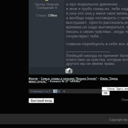
а про моральное давление...
Группа: Новички
Сообщений:
8
я мож я грубо скажу,но..тебе над
я,она-это она,у меня своя жизнь
Статус:
Offline
а вообще надо поговорить с чел
выслушает...просто рассказать,
криками,но надо выговориться..
писать о своих чувствах...когда
сочувствуют тебя....
главное-перебороть в себе все э
Любящий никогда не причинит бол
ответствен за чувства, которые ис
другого мы не имеем права.
Форум
»
Семьи, кланы и гильдии "Красок Грусти"
»
Отель "Здесь
живет грусть"
»
Комната № 27 "vRAINv"
1
Страница
1
из
2
2
»
Пои
Copyright My