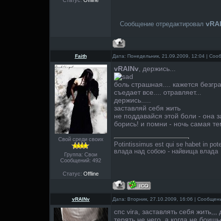
vRA
Сообщение отредактировал
Faith
Дата: Понедельник, 21.09.2009, 12:04 | Со
vRAINv
, держись...
боль страшная.... кажется безгра
съедает все.... отравляет...
держись.....
заставляй себя жить
не поддавайся этой боли - она за
борись! и помни - ночь самая т
Свой среди своих
Potintissimus est qui se habet in pot
влада над собою - найвища влада
Группа: Свои
Сообщений:
492
Статус:
Offline
vRAINv
Дата: Вторник, 27.10.2009, 16:06 | Сообще
спс vira, заставлять себя жить,,
терять не чего, а когда не боишь