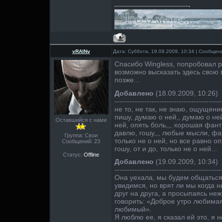
vRAINv
Дата: Суббота, 19.09.2009, 10:34 | Сообще
Спасибо Wingless, попробовал р
возможно высказать здесь свою г
позже...
Добавлено
(18.09.2009, 10:26)
-------------------------------------------
не то, не так, не знаю, ощущение 
пишу, думаю о ней,, думаю о ней
Оставшийся с нами
ней, опять боль,,, хорошая фанта
давлю, гошу,,, любые мысли, фа
Группа: Свои
только не о ней, но все равно о
Сообщений:
23
гошу, от и до, только не о ней...
Статус:
Offline
Добавлено
(19.09.2009, 10:34)
-------------------------------------------
Она уехала, мы будем общаться
увидимся, но врят ли мы когда 
друг на друга, а просыпаясь неж
говорить: «Доброе утро любима
любимый».
Я люблю ее, я сказал ей это, я н