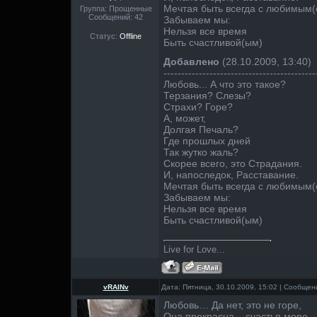
Мечтая быть всегда с любимым(
Группа: Прощенные
Сообщений:
42
Забываем мы:
Нельзя все время
Статус:
Offline
Быть счастливой(ым)
Добавлено
(28.10.2009, 13:40)
-------------------------------------------
Любовь... А что это такое?
Терзания? Слезы?
Страхи? Горе?
А, может,
Долгая Печаль?
Где прошлых дней
Так жутко жаль?
Скорее всего, это Страдания.
И, напоследок, Расставание.
Мечтая быть всегда с любимым(
Забываем мы:
Нельзя все время
Быть счастливой(ым)
Live for Love...
vRAINv
Дата: Пятница, 30.10.2009, 15:02 | Сообще
Любовь… Да нет, это не горе,
Она прекрасна – счастья море,