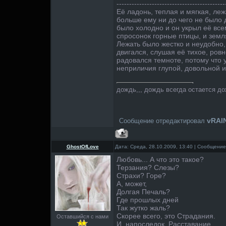
-------------------------------------------
Её ладонь, теплая и мягкая, лежа
больше ему ни до чего не было 
было холодно и он укрыл её все
спросонок горные птицы, и земл
Лежать было жестко и неудобно,
двигался, слушая её тихое, ров
радовался темноте, потому что 
неприличия глупой, довольной и 
дождь,,, дождь всегда остается д
vRAI
Сообщение отредактировал
GhostOfLove
Дата: Среда, 28.10.2009, 13:40 | Сообщени
Любовь... А что это такое?
Терзания? Слезы?
Страхи? Горе?
А, может,
Долгая Печаль?
Где прошлых дней
Так жутко жаль?
Скорее всего, это Страдания.
Оставшийся с нами
И, напоследок, Расставание.