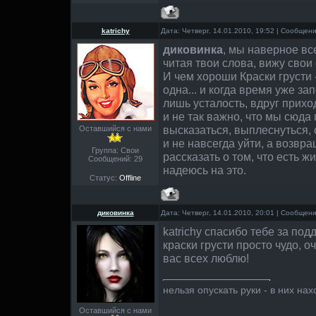
katrichy
Дата: Четверг, 14.01.2010, 19:52 | Сообщен
диковинка
, мы наверное все
читая твои слова, вижу свои
И чем хороши Краски грусти -
одна... и когда время уже за
лишь усталость, вдруг прихо
и не так важно, что мы сюда
высказаться, выплеснуться, 
Оставшийся с нами
и не навсегда уйти, а возвр
Группа: Свои
рассказать о том, что есть ж
Сообщений:
29
надеюсь на это.
Статус:
Offline
диковинка
Дата: Четверг, 14.01.2010, 20:01 | Сообщен
katrichy спасибо тебе за под
краски грусти просто чудо, о
вас всех люблю!
нельзя опускать руки - в них нах
Оставшийся с нами