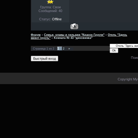
Группа: Свои
Сообщений:
40
Статус:
Offline
Форум
»
Семьи, кланы и гильдии "Красок Грусти"
»
Отель "Здесь
живет грусть"
»
Комната № 43 "диковинка"
1
Страница
1
из
2
2
»
Пои
Copyright My