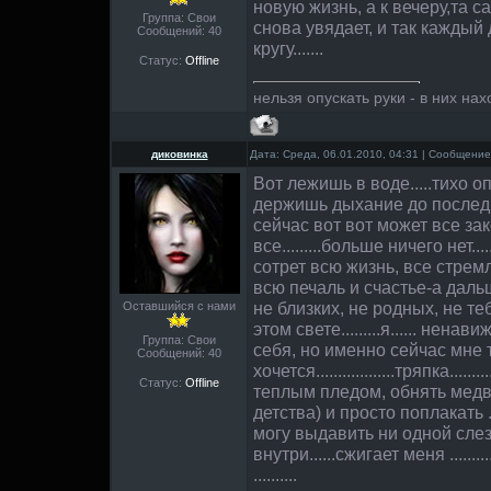
новую жизнь, а к вечеру,та 
Группа: Свои
снова увядает, и так каждый 
Сообщений:
40
кругу.......
Статус:
Offline
нельзя опускать руки - в них нах
диковинка
Дата: Среда, 06.01.2010, 04:31 | Сообщени
Вот лежишь в воде.....тихо о
держишь дыхание до послед
сейчас вот вот может все зак
все.........больше ничего нет.
сотрет всю жизнь, все стрем
всю печаль и счастье-а дальш
не близких, не родных, не тебя
Оставшийся с нами
этом свете.........я...... нен
Группа: Свои
себя, но именно сейчас мне т
Сообщений:
40
хочется..................тряпка....
Статус:
Offline
теплым пледом, обнять медв
детства) и просто поплакать ..
могу выдавить ни одной слезы
внутри......сжигает меня ......
..........