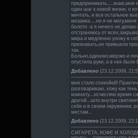
предпринимать.....знаю,мне 
один шаг к новой жизни, о к
мечтать, и все остальное вы
мозаика.....но я не могу,меня
болото -а я ничего не делаю и
отстраняюсь от всех,закрыв
мира и медленно ухожу в себ
признавать,не привыкла про
так.
Больно,одиноко,мерзко и печальн
опустила руки, а в них было 
Добавлено
(23.12.2009, 21:5
-------------------------------------------
мне стало спокойей! Практич
разговариваю, хожу как тень
комнату....исчисляю время с
другой...зато внутри светлеет
себе и в своем окружении, р
местам...
Добавлено
(23.12.2009, 22:1
-------------------------------------------
СИГАРЕТА, КОФЕ И ХОЛОДН