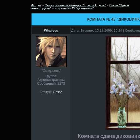
Форум
»
Семьи, кланы и гильдии "Красок Грусти"
»
Отель "Здесь
живет грусть"
»
Комната № 43 "диковинка"
КОМНАТА № 43 "ДИКОВИНК
Wingless
Дата: Вторник, 15.12.2009, 20:24 | Сообще
"Создатель"
Группа:
Администраторы
Сообщений:
2273
Статус:
Offline
Комната сдана диковинка .