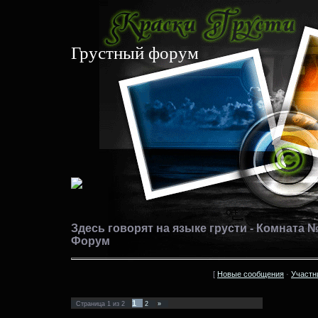
Грустный форум
Здесь говорят на языке грусти - Комната №
Форум
[
Новые сообщения
·
Участн
1
Страница
1
из
2
2
»