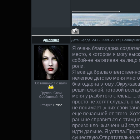
диковинка
Дата: Среда, 23.12.2009, 22:16 | Сообщени
Я очень благодарна создателя
место, в котором я могу выс
собой-не натягивая на лицо 
роли.
Я всегда брала ответственно
нелегкое детство меня много
благодарна этому .Окружающ
Оставшийся с нами
решительной, готовой всегда
Группа: Свои
меня у разбитого стекла.....
Сообщений:
40
просто не хотят слушать о м
Статус:
Offline
не понимает ,у них свои заб
еще печальней от этого. Хот
раньше справиться с этим,но
произошло- жизненный ступ
идти дальше. Я устала.Прост
существую.Отвратительно,но