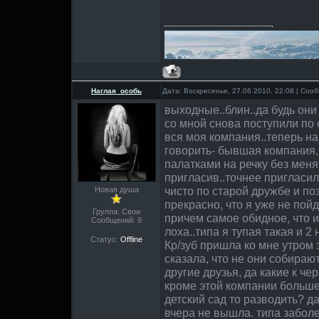
Наглая_особь
Дата: Воскресенье, 27.06.2010, 22:08 | Со
выходные..блин..да будь они
со мной снова поступили по с
вся моя компания..теперь н
говорить- бывшая компания,
палатками на речку без меня
пригласив..точнее пригласил 
чисто по старой дружбе и по
Новая душа
прекрасно, что я уже не пойду
Группа: Свои
причем самое обидное, что и
Сообщений:
9
лоха..типа я тупая такая и 2 
Статус:
Offline
Кр/зуб пришла ко мне утром 
сказала, что не они собирают
другие друзья, да какие к чер
кроме этой компании больше 
детский сад то разводить? да
вчера не вышла. типа заболел