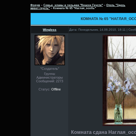
Форум
»
Семьи, кланы и гильдии "Красок Грусти"
»
Отель "Здесь
живет грусть"
»
Комната № 65 "Наглая_особь"
КОМНАТА № 65 "НАГЛАЯ_ОС
Wingless
Дата: Понедельник, 14.06.2010, 18:11 | Со
"Создатель"
Группа:
Администраторы
Сообщений:
2273
Статус:
Offline
Комната сдана Наглая_особь