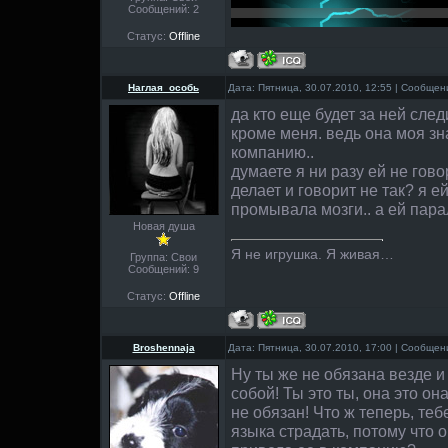
Сообщений:
2
Статус:
Offline
Наглая_особь
Дата: Пятница, 30.07.2010, 12:55 | Сообще
да кто еще будет за ней след
кроме меня. ведь она моя зн
компанию..
думаете я ни разу ей не гово
делает и говорит не так? я 
промывала мозги.. а ей пара
Новая душа
Я не игрушка. Я живая…
Группа: Свои
Сообщений:
9
Статус:
Offline
Broshennaja
Дата: Пятница, 30.07.2010, 17:00 | Сообще
Ну ты же не обязана везде и
собой! Ты это ты, она это он
не обязан! Что ж теперь, теб
языка страдать, потому что 