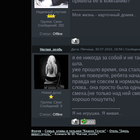
привела ее в компанию?
Надежный спутник
Моя жизнь - карточный домик...
Группа: Свои
Сообщений:
282
Статус:
Offline
Наглая_особь
Дата: Пятница, 30.07.2010, 19:59 | Сообще
я ее никогда за собой и не т
шла.
уже прошло время, она стала
вы не поверите, ребята начал
правда не совсем в нормаль
слова.. она просто была одн
смеха.(не только над ней см
Новая душа
хорошо пошутить)
Группа: Свои
Сообщений:
9
Я не игрушка. Я живая…
Статус:
Offline
Форум
»
Семьи, кланы и гильдии "Красок Грусти"
»
Отель "Здесь
живет грусть"
»
Комната № 65 "Наглая_особь"