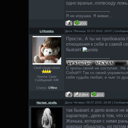
одно вранье..попвсюду ложь 
Я не игрушка. Я живая…
L@komka
Дата: Пятница, 02.07.2010, 18:07 | Сообще
Прости.. А ты не пробовала 
отношения к себе в самой се
бывает
С тропы своей не соступая.. Не
Свой среди своих
Собой!!! Так со своей управитьс
Группа: Свои
себя судьба любая, и чью то душ
Сообщений:
648
Статус:
Offline
Наглая_особь
Дата: Четверг, 08.07.2010, 18:30 | Сообщен
так бывает. и дело вовсе не 
характере...дело в том, что 
Женька, которая с ними ран
хорошо общалась. но потом 