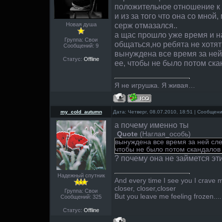
положительное отношение к 
и из за того что она со мной,
серж отмазался..
Новая душа
а щас прошло уже время и н
Группа: Свои
общаться,но ребята не хотят 
Сообщений:
9
вынуждена все время за ней
Статус:
Offline
ее, чтобы не было потом ска
Я не игрушка. Я живая…
my_cold_autumn
Дата: Четверг, 08.07.2010, 18:51 | Сообщен
а почему именно ты
Quote
(
Наглая_особь
)
вынуждена все время за ней сле
чтобы не было потом скандалов 
? почему она не займется эт
Надежный спутник
And every time I see you I crave m
closer, closer,closer
Группа: Свои
But you leave me feeling frozen....
Сообщений:
325
Статус:
Offline