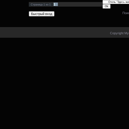
1
Страница
1
из
1
Пои
Copyright My