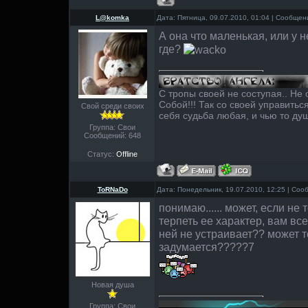
L@komka
Дата: Пятница, 09.07.2010, 01:04 | Сообще
А она что маленькая, или у н
где?
С тропы своей не соступая.. Не
Собой!!! Так со своей управитьс
Свой среди своих
себя судьба любая, и чью то душ
Группа: Свои
Сообщений:
648
Статус:
Offline
ToRNaDo
Дата: Понедельник, 19.07.2010, 12:25 | Со
понимаю...... может, если не
терпеть ее характер, вам все
ней не устраивает?? может т
задумается?????7
Новая душа
Группа: Свои