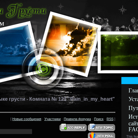
ум
Гла
Уст
ыке грусти - Комната № 121 "Pain_in_my_heart"
Пут
Ист
[
Новые сообщения
·
Участники
·
Правила форума
·
Поиск
·
RSS
]
сай
FA
This fe