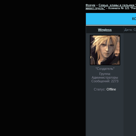
Форум
»
Семьи, кланы и гильдии 
живет грусть"
»
Комната № 121 "Pai
К
Wingless
Дата: С
"Создатель"
Группа:
Администраторы
Сообщений:
2273
Статус:
Offline