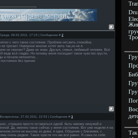
Tra
Dru
Ele
Жив
гру
 Среда, 09.02.2011, 17:15 | Сообщение #
2
Тро
ятно с чего такое состояние. Проблем нет,жить спокойна.
 не трогает. Наверное многие хотят жить так,но не я.
мне не хватает? Даже не знаю. Друзья, семья, любимый человек. Всё
 И веде всё гладко. Но почему меня посещает такое чувство грусти,
Гру
ы и печали непонятно...
 постоянно без причин
Про
Биб
Гру
Гру
Пог
Вос
дет
 Воскресенье, 27.02.2011, 22:53 | Сообщение #
3
но...страшно просто оставаться одной. быть никому ненужой и
нной. Да, именно такое сейчас у меня состояние. Вот уже неделю я на
ичном,почти не выхожу из дома. я одна. Общение с близкими, с
Так
ями очень редкое. Такое чувств что им всё равно. Я сама по себе