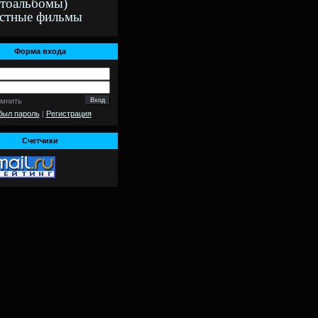
тоальбомы)
стные фильмы
Форма входа
омнить
был пароль
|
Регистрация
Счетчики