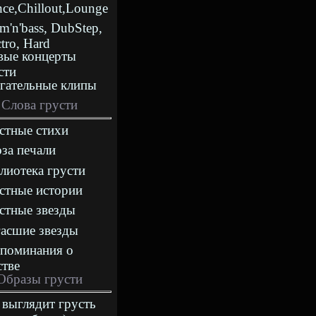
nce,Chillout,Lounge
m'n'bass, DubStep,
ctro, Hard
ые концерты
сти
гательные клипы
Слова грусти
стные стихи
за печали
лиотека грусти
стные истории
стные звезды
асшие звезды
поминания о
стве
Образы грусти
 выглядит грусть