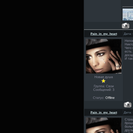
Pain_in_my_heart
Дата:
Непон
Никто
Чего 
есть.
досад
И так
Новая душа
Группа: Свои
Сообщений:
3
Статус:
Offline
Pain_in_my_heart
Дата:
Страш
броше
больн
друзь