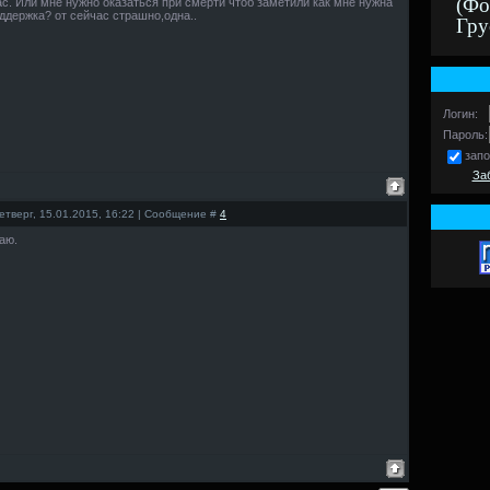
(Фо
с. Или мне нужно оказаться при смерти чтоб заметили как мне нужна
ддержка? от сейчас страшно,одна..
Гру
Логин:
Пароль:
зап
За
етверг, 15.01.2015, 16:22 | Сообщение #
4
аю.