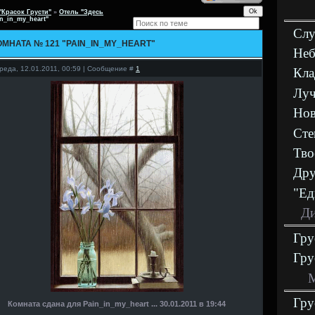
"Красок Грусти"
»
Отель "Здесь
n_in_my_heart"
Слу
ОМНАТА № 121 "PAIN_IN_MY_HEART"
Неб
реда, 12.01.2011, 00:59 | Сообщение #
1
Кла
Луч
Нов
Сте
Тво
Дру
"Ед
Ди
Гру
Гру
М
Гру
Комната сдана для Pain_in_my_heart ... 30.01.2011 в 19:44