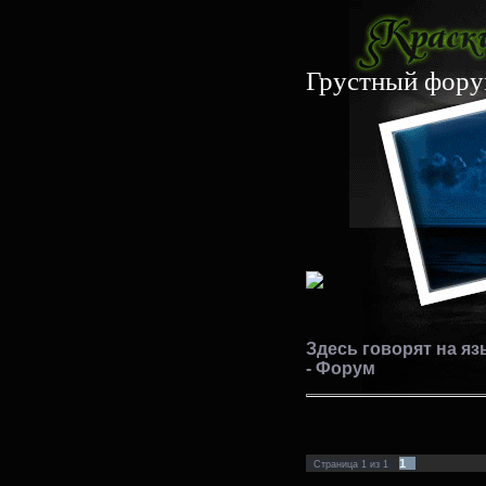
Грустный фор
Здесь говорят на яз
- Форум
1
Страница
1
из
1