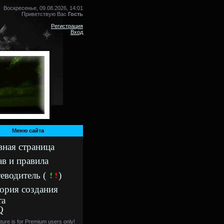
Воскресенье, 09.08.2026, 14:01
Приветствую Вас
Гость
Регистрация
Вход
Меню сайта
вная страница
ав и правила
еводитель (
)
ория создания
та
Q
ature is for Premium users only!