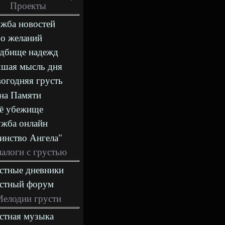
Проекты
жба новостей
о желаний
дбище надежд
шая мысль дня
огодняя грусть
на Памяти
ё убежище
жба онлайн
инство Ангела"
алоги с грустью
стные дневники
стный форум
елодии грусти
стная музыка