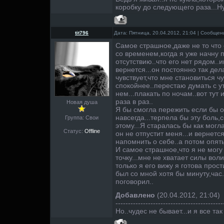
коробку до следующего раза...Ну
tit796
Дата: Пятница, 20.04.2012, 21:04 | Сообще
Самое страшное,даже не то что он
со временем,когда я уже начну п
отсутствию..что его нет рядом..
вернется...он постоянно так дела
чувствует,что мне становиться ч
спокойнее..перестаю думать с у
нем...плакать по ночам..вот тут 
раза в раз..
Новая душа
Я бы смогла пережить если бы о
навсегда...терпела бы эту боль
Группа: Свои
этому...Я старалась бы как могла
Статус:
Offline
он не отпустит меня...и вернется
напомнить о себе..а потом опять
И самое страшное,что я не могу
точку...мне не хватает силы воли.
только я его вижу я готова прост
был со мной хотя бы минуту,час.
поговорил..
Добавлено
(20.04.2012, 21:04)
-------------------------------------------
Но..чудес не бывает...и я все та