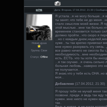
tit796
Дата: Вторник, 17.04.2012, 21:30 | Сообще
Я устала...я не могу больше...
ты занят..что тебе не до меня...
стало смыслом моей жизни..Я п
этой мыслью...мне так больно,чт
временем становится только сил
должно пройти...что скоро я пер
...но с каждым днем,неделей,ме
хуже...ты так крепко привязал ме
Новая душа
мне нужно разорвать эту связь..
все равно ничего не смогла бы с
Группа: Свои
необходимость...мне необходимо 
Статус:
Offline
есть..ЕСТЬ..что ты хотя бы иног
...я так скучаю...я очень сильно
больная любовь...наверно это н
не получается..
Я знаю,что у тебя есть ОНА..но 
моя...
Добавлено
(17.04.2012, 21:30)
-------------------------------------------
Я прошу тебя не мучай меня так 
позвони..приди..я ведь так жду т
нужен..мне никто не нужен кроме
так..
Ведь я живая..я не кукла,которо