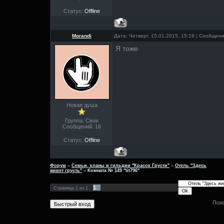
Статус:
Offline
Morandi
Дата: Четверг, 15.01.2015, 15:19 | Сообщен
Я тоже
Новая душа
Группа: Свои
Сообщений:
16
Статус:
Offline
Форум
»
Семьи, кланы и гильдии "Красок Грусти"
»
Отель "Здесь
живет грусть"
»
Комната № 149 "tit796"
1
Страница
1
из
1
Пои