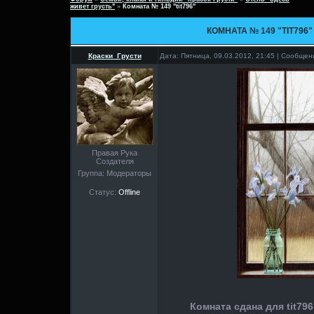
живет грусть"
»
Комната № 149 "tit796"
КОМНАТА № 149 "TIT796"
Краски_Грусти
Дата: Пятница, 09.03.2012, 21:45 | Сообще
Правая Рука
Создателя
Группа: Модераторы
Статус:
Offline
Комната сдана для tit796 