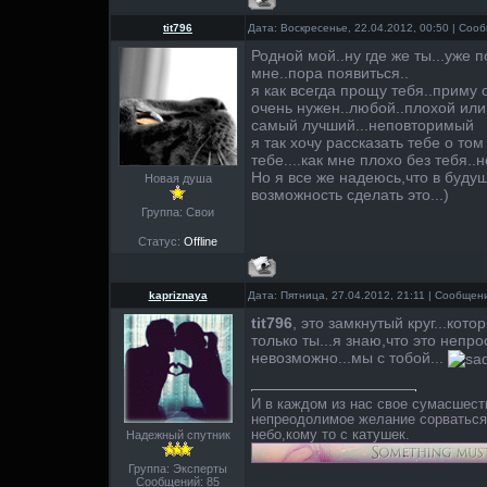
tit796
Дата: Воскресенье, 22.04.2012, 00:50 | Со
Родной мой..ну где же ты...уже 
мне..пора появиться..
я как всегда прощу тебя..приму 
очень нужен..любой..плохой или
самый лучший...неповторимый
я так хочу рассказать тебе о том
тебе....как мне плохо без тебя..н
Но я все же надеюсь,что в буду
Новая душа
возможность сделать это...)
Группа: Свои
Статус:
Offline
kapriznaya
Дата: Пятница, 27.04.2012, 21:11 | Сообще
tit796
, это замкнутый круг...кот
только ты...я знаю,что это непр
невозможно...мы с тобой...
И в каждом из нас свое сумасшест
непреодолимое желание сорваться.
небо,кому то с катушек.
Надежный спутник
Группа: Эксперты
Сообщений:
85