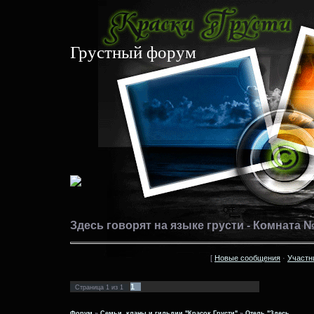
Грустный форум
Здесь говорят на языке грусти - Комната № 
[
Новые сообщения
·
Участн
1
Страница
1
из
1
Форум
»
Семьи, кланы и гильдии "Красок Грусти"
»
Отель "Здесь