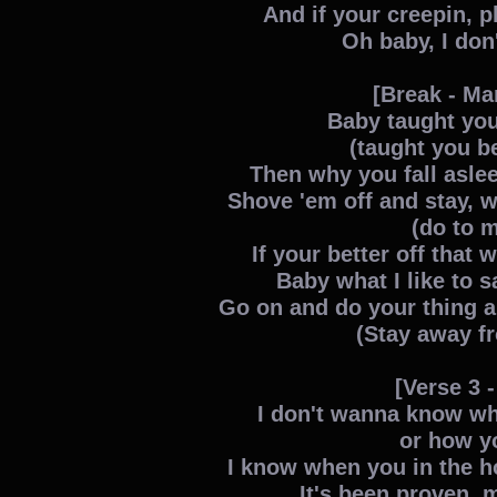
And if your creepin, p
Oh baby, I do
[Break - Ma
Baby taught you
(taught you b
Then why you fall aslee
Shove 'em off and stay, 
(do to 
If your better off that 
Baby what I like to sa
Go on and do your thing 
(Stay away f
[Verse 3 -
I don't wanna know w
or how y
I know when you in the h
It's been proven, 