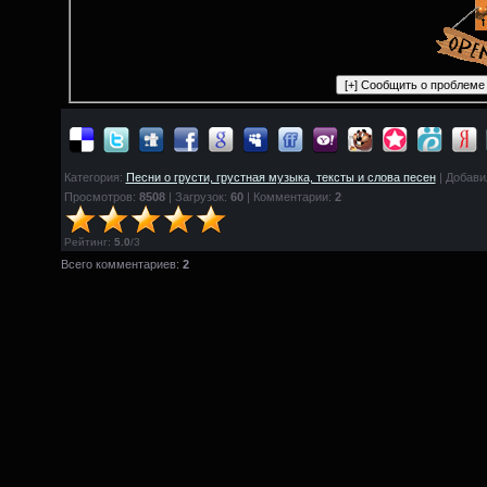
Категория:
Песни о грусти, грустная музыка, тексты и слова песен
| Добави
Просмотров:
8508
| Загрузок:
60
| Комментарии:
2
Рейтинг
:
5.0
/
3
Всего комментариев:
2