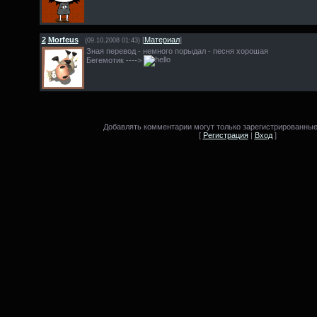
2
Morfeus
[
Материал
]
(09.10.2008 01:43)
Зная перевод - немного порыдал - песня хорошая
Бегемотик ---->
Добавлять комментарии могут только зарегистрированные
[
Регистрация
|
Вход
]