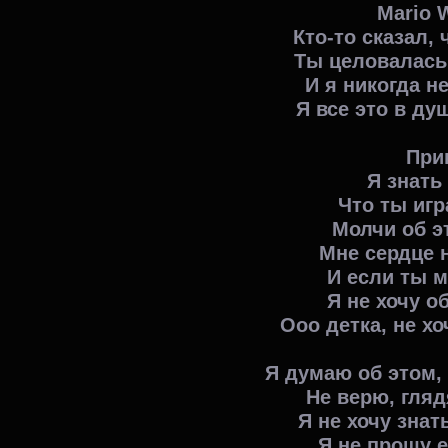
Mario 
Кто-то сказал, 
Ты целовалась
И я никогда н
Я все это в ду
При
Я знать 
Что ты иг
Молчи об э
Мне сердце 
И если ты м
Я не хочу о
Ооо детка, не хо
Я думаю об этом,
Не верю, гляд
Я не хочу знат
Я не прошу е