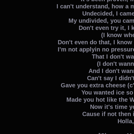
I can't understand, how a 
Undecided, I cam
My undivided, you cam
Don't even try it, 
(I know whe
Don't even do that, I know
I'm not applyin no pressur
That I don't w
(I don't wann
And I don't wan
Can't say I didn'
Gave you extra cheese (c
You wanted ice so
Made you hot like the We
Now it's time y
Cause if not then 
Holla