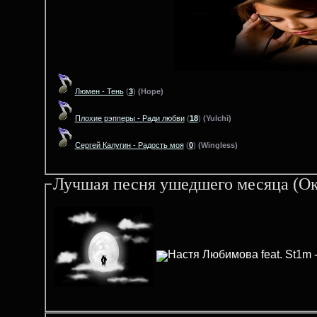
Люмен - Тень
(
3
)
(Hope)
Плохие рэпперы - Ради любви
(
18
)
(Yulchi)
Сергей Калугин - Радость моя
(
0
)
(Wingless)
Лучшая песня ушедшего месяца (Ок
Настя Любимова feat. St1m