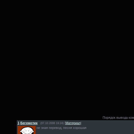
Порядок вывода ком
1
Бегемотик
[
Материал
]
(07.10.2008 19:24)
не зная перевод, песня хорошая