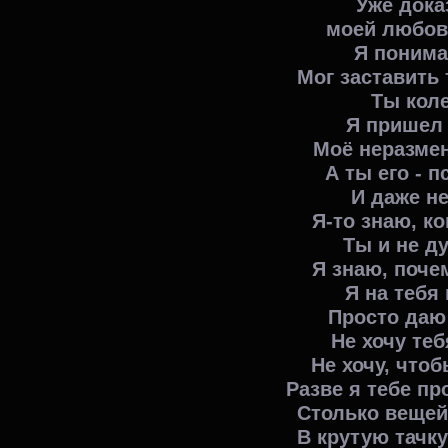
Уже дока
моей любов
Я понима
Мог заставить
Ты кол
Я пришел 
Моё неразмен
А ты его - п
И даже н
Я-то знаю, к
Ты и не д
Я знаю, поче
Я на тебя
Просто даю 
Не хочу теб
Не хочу, что
Разве я тебе пр
Столько вещей
В крутую тачку