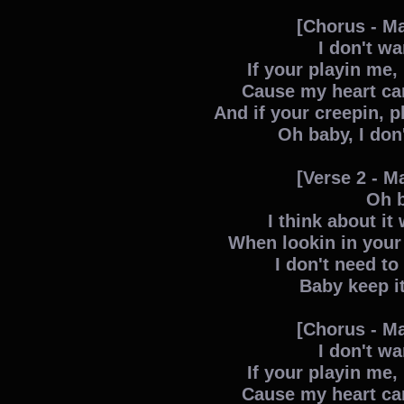
[Chorus - M
I don't w
If your playin me,
Cause my heart can
And if your creepin, p
Oh baby, I do
[Verse 2 - M
Oh 
I think about it
When lookin in your 
I don't need to
Baby keep it
[Chorus - M
I don't w
If your playin me,
Cause my heart can