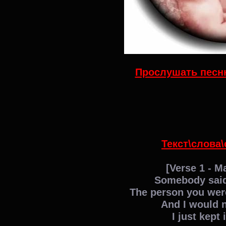
Прослушать песню
Текст\слова\
[Verse 1 - M
Somebody said
The person you wer
And I would 
I just kept 