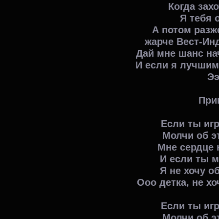
Когда зах
Я тебя 
А потом разже
жарче Вест-Ин
Дай мне шанс на
И если я лучшим
Ээ
При
Если ты иг
Молчи об э
Мне сердце 
И если ты м
Я не хочу о
Ооо детка, не хо
Если ты иг
Молчи об э