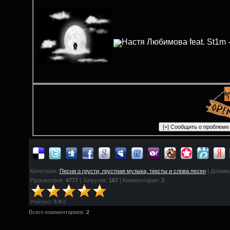
Настя Любимова feat. St1m
Категория:
Песни о грусти, грустная музыка, тексты и слова песен
| Добави
Просмотров:
4777
| Загрузок:
187
| Комментарии:
2
Рейтинг
:
5.0
/
2
Всего комментариев:
2