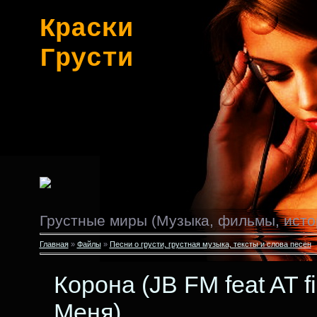
Краски
Грусти
Грустные миры (Музыка, фильмы, исто
Главная
»
Файлы
»
Песни о грусти, грустная музыка, тексты и слова песен
Корона (JB FM feat AT fi
Меня)