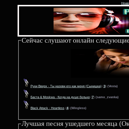
Нрав
Сейчас слушают онлайн следующие
Руки Вверх - Ты назови его как меня (Сынишка)
(
3
)
(Vesta)
Баста & Moskwa - Когда на душе больно
(
7
)
(samo_zvanka)
Black Attack - Heartless
(
4
)
(Wingless)
Лучшая песня ушедшего месяца (Ок