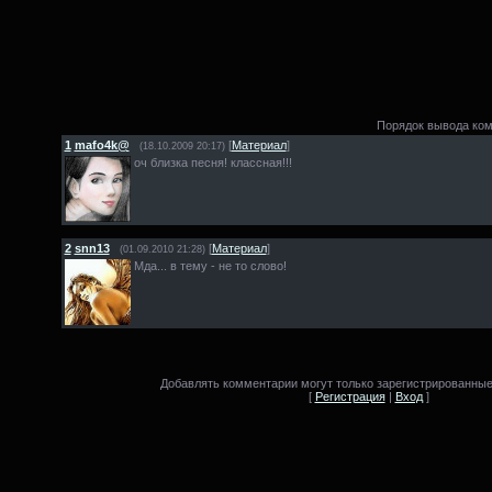
Порядок вывода ком
1
mafo4k@
[
Материал
]
(18.10.2009 20:17)
оч близка песня! классная!!!
2
snn13
[
Материал
]
(01.09.2010 21:28)
Мда... в тему - не то слово!
Добавлять комментарии могут только зарегистрированные
[
Регистрация
|
Вход
]