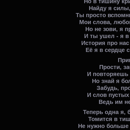
Но в тишину кри
Найду я силы,
Ты просто вспомни
Мои слова, любов
Но не зови, я п
И ты ушел - я в
История про нас
Её я в сердце 
При
Прости, з
И повторяешь 
Но знай я бо
Забудь, про
И слов пустых
Ведь им н
Теперь одна я, 
Томится в ти
Не нужно больше