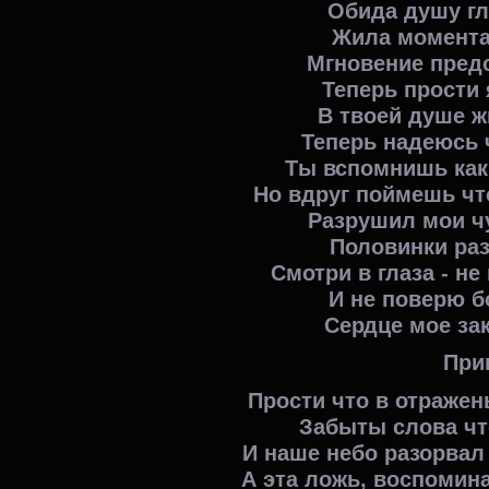
Обида душу гл
Жила момента
Мгновение предс
Теперь прости 
В твоей душе ж
Теперь надеюсь 
Ты вспомнишь как
Но вдруг поймешь чт
Разрушил мои ч
Половинки ра
Смотри в глаза - н
И не поверю б
Сердце мое за
При
Прости что в отражень
Забыты слова чт
И наше небо разорвал
А эта ложь, воспомин