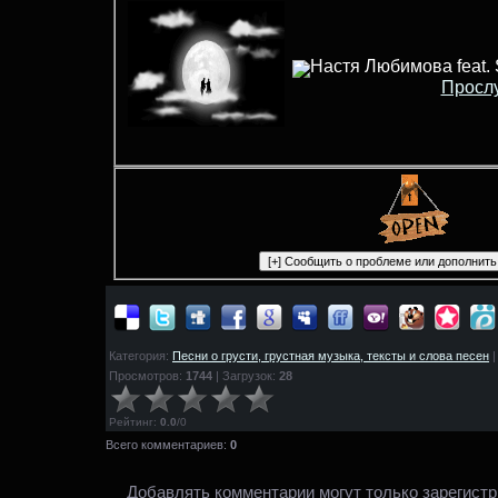
Настя Любимова feat.
Просл
Категория:
Песни о грусти, грустная музыка, тексты и слова песен
|
Просмотров:
1744
| Загрузок:
28
Рейтинг
:
0.0
/
0
Всего комментариев:
0
Добавлять комментарии могут только зарегист