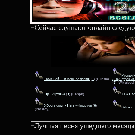
Сейчас слушают онлайн следую
Руслан М
Юлия Рай - Ти мене полюбиш
(
1
)
(Ollesia)
(Саундтрек из
(
1
)
(Wingless)
Dfp - Игрушка
(
3
)
(Стефи)
JJ & Оле
3 Doors down - Here without you
(
0
)
Bek and 
(Prostoy)
Лучшая песня ушедшего месяца