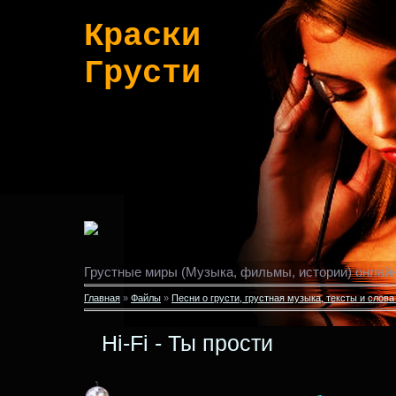
Краски
Грусти
Грустные миры (Музыка, фильмы, истории) онлайн
Главная
»
Файлы
»
Песни о грусти, грустная музыка, тексты и слова
Hi-Fi - Ты прости