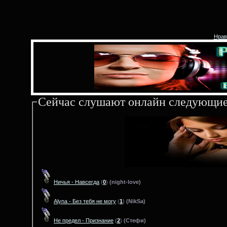
Нрав
Сейчас слушают онлайн следующие
Ничья - Навсегда
(
0
)
(night-love)
Alyna - Без тебя не могу
(
1
)
(NikSa)
Не предел - Признание
(
2
)
(Стефи)