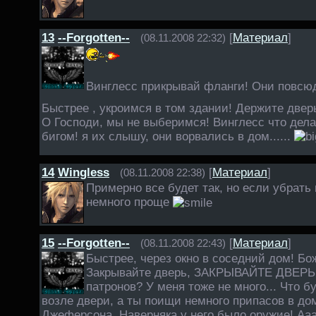
13
--Forgotten--
[
Материал
]
(08.11.2008 22:32)
Винглесс прикрывай фланги! Они повсю
Быстрее , укроимся в том здании! Держите дверь
О Господи, мы не выберимся! Винглесс что дела
бигом! я их слышу, они ворвались в дом......
14
Wingless
[
Материал
]
(08.11.2008 22:38)
Примерно все будет так, но если убрать
немного проще
15
--Forgotten--
[
Материал
]
(08.11.2008 22:43)
Быстрее, через окно в соседний дом! Бо
Закрывайте дверь, ЗАКРЫВАЙТЕ ДВЕРЬ!
патронов? У меня тоже не много... Что б
возле двери, а ты поищи немного припасов в до
Джеферсона. Наверняка у него было оружие! Ааа