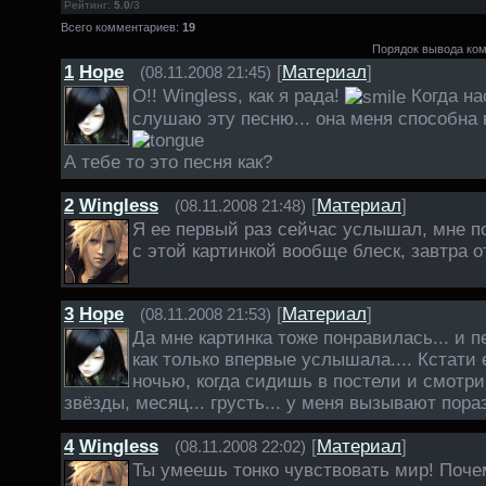
Рейтинг
:
5.0
/
3
Всего комментариев:
19
Порядок вывода ко
1
Hope
[
Материал
]
(08.11.2008 21:45)
О!! Wingless, как я рада!
Когда на
слушаю эту песню... она меня способна в
А тебе то это песня как?
2
Wingless
[
Материал
]
(08.11.2008 21:48)
Я ее первый раз сейчас услышал, мне п
с этой картинкой вообще блеск, завтра о
3
Hope
[
Материал
]
(08.11.2008 21:53)
Да мне картинка тоже понравилась... и 
как только впервые услышала.... Кстати
ночью, когда сидишь в постели и смотриш
звёзды, месяц... грусть... у меня вызывают пор
4
Wingless
[
Материал
]
(08.11.2008 22:02)
Ты умеешь тонко чувствовать мир! Поче