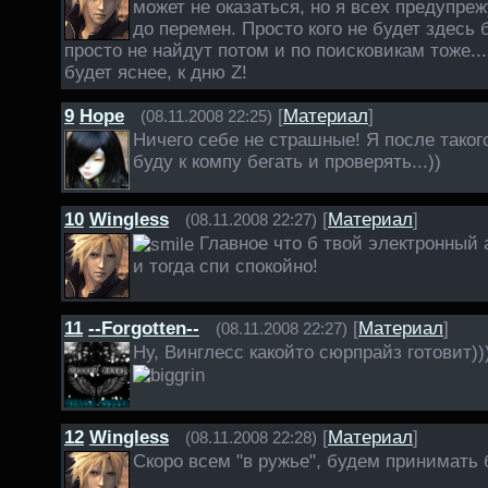
может не оказаться, но я всех предупреж
до перемен. Просто кого не будет здесь 
просто не найдут потом и по поисковикам тоже..
будет яснее, к дню Z!
9
Hope
[
Материал
]
(08.11.2008 22:25)
Ничего себе не страшные! Я после такого
буду к компу бегать и проверять...))
10
Wingless
[
Материал
]
(08.11.2008 22:27)
Главное что б твой электронный 
и тогда спи спокойно!
11
--Forgotten--
[
Материал
]
(08.11.2008 22:27)
Ну, Винглесс какойто сюрпрайз готовит))
12
Wingless
[
Материал
]
(08.11.2008 22:28)
Скоро всем "в ружье", будем принимать