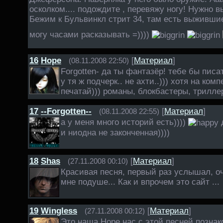
осколком.... подождите , перевяжу ногу! Нужно 
Бежим к Бульвинкл стрит 34, там есть выживши
могу часами расказывать =))))
16
Hope
[
Материал
]
(08.11.2008 22:50)
Forgotten- да ты фантазёр! тебе бы писат
у тя ж подчерк.. не ахти..))) хотя на комп
печатай))) романы, блокбастеры, трилле
17
--Forgotten--
[
Материал
]
(08.11.2008 22:55)
а у меня много историй есть))))
д
и ниодна не законченная))))
18
Shas
[
Материал
]
(27.11.2008 00:10)
Красивая песня, первый раз услышал, о
мне подуше... Как и впрочем это сайт ...
19
Wingless
[
Материал
]
(27.11.2008 00:12)
Это наша Норе нас с этой песней познак