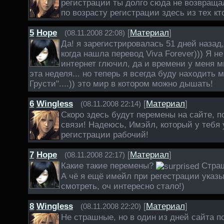
регистрации ты долго сюда не возвраща
по возрасту регистрации здесь из тех кт
5
Hope
[
Материал
]
(08.11.2008 22:08)
Да! я зарегистрировалась 51 дней назад, 
когда нашла перевод Viva Forever))) Я не
интернет глючил, да и времени у меня мно
эта неделя... но теперь я всегда буду находить 
Грусти"....)) это мир в котором можно дышать!
6
Wingless
[
Материал
]
(08.11.2008 22:14)
Скоро здесь будут перемены на сайте, п
связи! Надеюсь, Имэйл, который у тебя 
регистрации рабочий!
7
Hope
[
Материал
]
(08.11.2008 22:17)
Какие такие перемены?
Стра
А чё я ещё имейл при регестрации указ
смотреть, оч интересно стало!)
8
Wingless
[
Материал
]
(08.11.2008 22:20)
Не страшные, но в один из дней сайта п