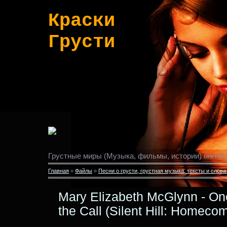
Краски
Грусти
Грустные миры (Музыка, фильмы, истории) онлайн
Главная
»
Файлы
»
Песни о грусти, грустная музыка, тексты и слова
Mary Elizabeth McGlynn - On
the Call (Silent Hill: Homec