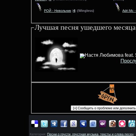
РОЙ - Невольник
(
4
)
(Wingless)
Adri Mc 
Лучшая песня ушедшего месяца
Настя Любимова feat.
Просл
Категория:
Песни о грусти, грустная музыка, тексты и слова песен
|