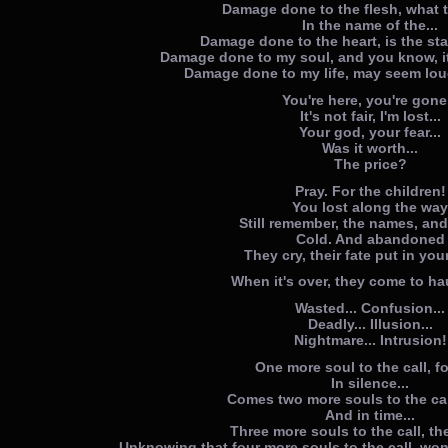
Damage done to the flesh, what t
In the name of the...
Damage done to the heart, is the star
Damage done to my soul, and you know, i
Damage done to my life, may seem lou
You're here, you're gone.
It's not fair, I'm lost...
Your god, your fear...
Was it worth...
The price?
Pray. For the children!
You lost along the way
Still remember, the names, and 
Cold. And abandoned
They cry, their fate put in yo
When it's over, they come to ha
Wasted... Confusion...
Deadly... Illusion...
Nightmare... Intrusion!
One more soul to the call, for
In silence...
Comes two more souls to the call,
And in time...
Three more souls to the call, th
Unknowing that four more souls to the call, won'