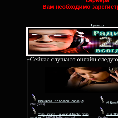
сервера
Вам необходимо зарегист
Нравится
Сейчас слушают онлайн следую
Blackmore - No Second Chance
(
2
)
All Давай
(Wingless)
Yann Tiersen - La valse d'Amelie (piano
JJ & Ol
version)
(
0
)
(AWalkToRemember)
(Vesta)