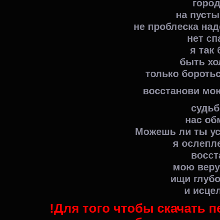
город
на пусты
не проблеска на
нет сп
я так
быть х
только бороть
восстанови мою
судьб
нас об
Можешь ли ты ус
я ослепл
восст
мою веру
ищи глубо
и исце
!Для того чтобы скачать п