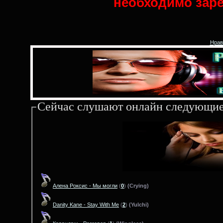
необходимо заре
Нрав
Сейчас слушают онлайн следующие
Алена Роксис - Мы могли
(
0
)
(Crying)
Danity Kane - Stay With Me
(
2
)
(Yulchi)