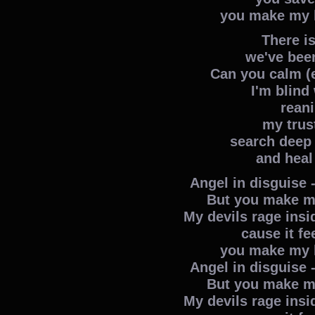
you make my h
There is
we've bee
Can you calm (
I'm blind
rean
my trust
search deep
and heal
Angel in disguise 
But you make my
My devils rage insid
cause it fe
you make my h
Angel in disguise 
But you make my
My devils rage insid