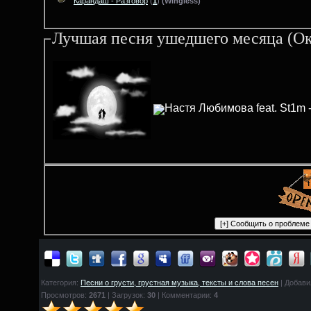
Карандаш - Разговор
(
1
)
(Wingless)
Лучшая песня ушедшего месяца (Ок
Настя Любимова feat. St1m
Категория:
Песни о грусти, грустная музыка, тексты и слова песен
| Добави
Просмотров:
2671
| Загрузок:
30
| Комментарии:
4