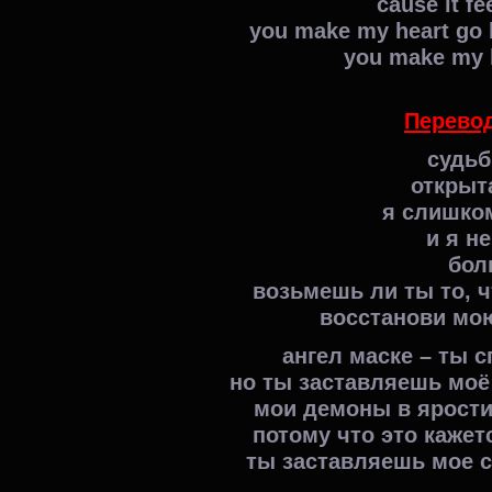
cause it fe
you make my heart go 
you make my h
Перевод
судьб
открыт
я слишко
и я н
бол
возьмешь ли ты то, ч
восстанови мою
ангел маске – ты 
но ты заставляешь моё
мои демоны в ярости 
потому что это каже
ты заставляешь мое с