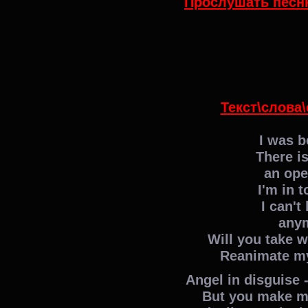
Прослушать песню
Текст\слова\
I was b
There is
an ope
I'm in 
I can't
any
Will you take w
Reanimate my 
Angel in disguise 
But you make my