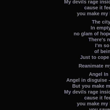
My devils rage insid
cause it fe
you make my h
The cit
In empty
no glam of hop
There's 
I'm so
of bei
Just to cope
Reanimate my 
Angel In
Angel in disguise 
But you make my
My devils rage insid
cause it fe
you make my h
you save