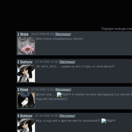
Порядок вывода ко
1
Vesta
[
Материал
]
(16.03.2009 06:33)
Мне очень понравилась песня)
2
Svetusy
[
Материал
]
(17.03.2009 13:18)
Эх лето, лето......ааааа ну вот я терь оч лета фочу!!!
3
Hope
[
Материал
]
(17.03.2009 13:20)
фочит она.....
я помню ты мне притащила эту песню 4 
под неё засыпала))))
4
Svetusy
[
Материал
]
(17.03.2009 13:24)
Аха, а под неё в другом месте засыпала!!!!